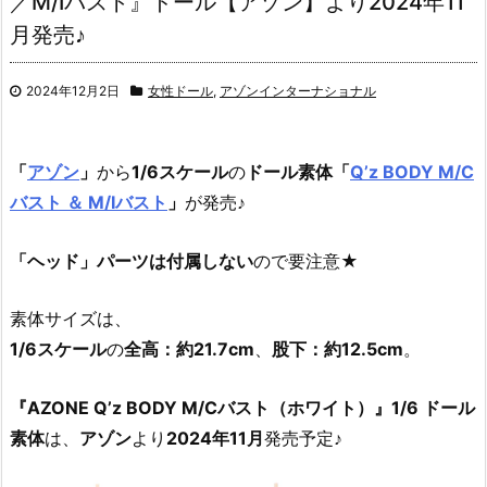
／M/Iバスト』ドール【アゾン】より2024年11
月発売♪
2024年12月2日
女性ドール
,
アゾンインターナショナル
「
アゾン
」
から
1/6スケール
の
ドール素体「
Q’z BODY M/C
バスト ＆ M/Iバスト
」
が発売♪
「ヘッド」パーツは付属しない
ので要注意★
素体サイズは、
1/6スケール
の
全高：約21.7cm
、
股下：約12.5cm
。
『AZONE Q’z BODY M/Cバスト（ホワイト）』1/6 ドール
素体
は、
アゾン
より
2024年11月
発売予定♪