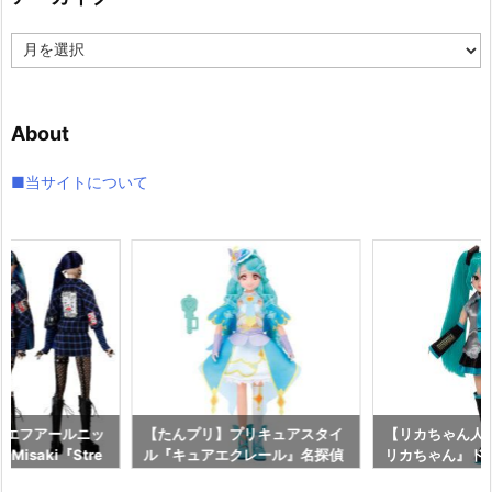
ア
ー
カ
イ
About
ブ
■当サイトについて
on】エフアールニッ
【たんプリ】プリキュアスタイ
【リカちゃん人
n Misaki『Stre
ル『キュアエクレール』名探偵
リカちゃん』ド
106 ストリート・ワ
プリキュア！ ドール予約【バン
ラトミー】より2