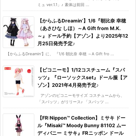
ミュ ver.1.1」♪ 素体は前回 ...
【からふるDreamin’】1/6『朝比奈 幸穂
（あさひな しほ）～A Gift from M.K.
～』ドール予約【アゾン】より2025年12
月25日発売予定♪
【からふるDreamin’】に、 『1/6 朝比奈 幸穂 ～A Gift fro ...
【ピコニーモ】1/12コスチューム『スパ
ッツ』『ローソックスset』ドール服【ア
ゾン】2021年4月発売予定♪
アゾンのピコニーモサイズ コスチュームから、
「スパッツ」がリリース♪ 「スパッツ ...
【FR:Nippon™ Collection】ミサキ ドー
ル『Misaki™ Moody Bunny 81102 ムー
ディバニー ミサキ』FRニッポン ドール