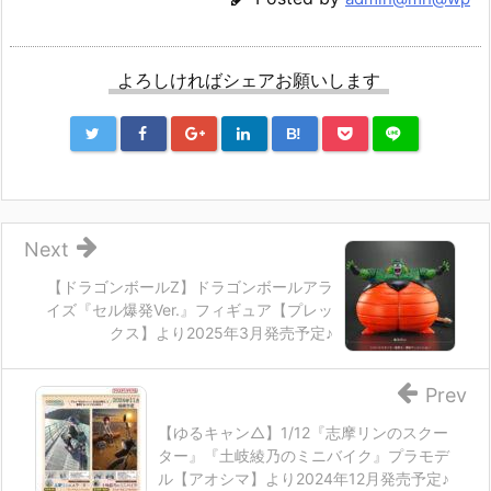
よろしければシェアお願いします
B!
Next
【ドラゴンボールZ】ドラゴンボールアラ
イズ『セル爆発Ver.』フィギュア【プレッ
クス】より2025年3月発売予定♪
Prev
【ゆるキャン△】1/12『志摩リンのスクー
ター』『土岐綾乃のミニバイク』プラモデ
ル【アオシマ】より2024年12月発売予定♪