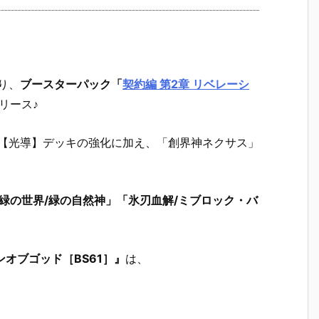
り、
ブースターパック
「
契約編 第2章 リベレーシ
リース♪
や【光導】デッキの強化に加え、「創界神ネクサス」
緑の世界/緑の自然神」「氷刃血解/ミブロック・バ
ンオブゴッド［BS61］』
は、