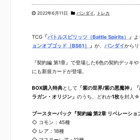
2022年6月11日
バンダイ
,
トレカ
TCG
「
バトルスピリッツ（Battle Spirits）
」
よ
ョンオブゴッド［BS61］
」
が、
バンダイ
からリ
『契約編 第1章』で登場した6色の契約デッキ
にも新規カードが登場。
BOX購入特典
として
「紫の世界/紫の悪魔神」「
ラガン・オリジン」
のうち、どれか
1枚
を封入☆
ブースターパック『契約編 第2章 リベレーショ
◇ コモン：45種
◇ レア：18種
◇ マスターレア：12種