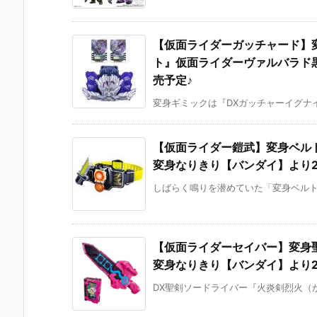
【仮面ライダーガッチャード】
ト』仮面ライダーヴァルバラド黒
売予定♪
変身ギミックは『DXガッチャーイグナイタ
【仮面ライダー鎧武】変身ベルト ve
変身なりきり【バンダイ】より2
しばらく鳴りを潜めていた「変身ベルト ve
【仮面ライダーセイバー】変身聖
変身なりきり【バンダイ】より2
DX聖剣ソードライバー『火炎剣烈火（かえ