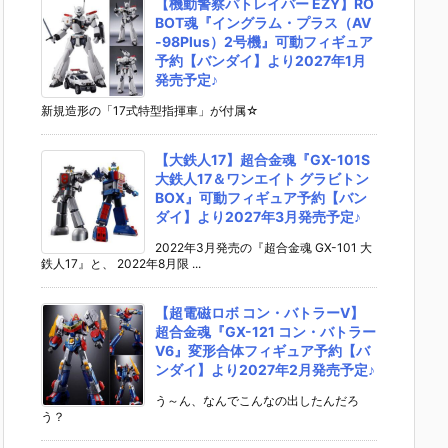
【機動警察パトレイバー EZY】RO
BOT魂『イングラム・プラス（AV
-98Plus）2号機』可動フィギュア
予約【バンダイ】より2027年1月
発売予定♪
新規造形の「17式特型指揮車」が付属☆
【大鉄人17】超合金魂『GX-101S
大鉄人17＆ワンエイト グラビトン
BOX』可動フィギュア予約【バン
ダイ】より2027年3月発売予定♪
2022年3月発売の『超合金魂 GX-101 大
鉄人17』と、 2022年8月限 ...
【超電磁ロボ コン・バトラーV】
超合金魂『GX-121 コン・バトラー
V6』変形合体フィギュア予約【バ
ンダイ】より2027年2月発売予定♪
う～ん、なんでこんなの出したんだろ
う？