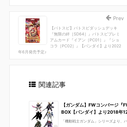
Prev
【バトスピ】バトスピダッシュデッキ
『無限の絆［SD64］』バトスピプレミ
アムカード『イアン［PC01］』『ショ
コラ［PC02］』【バンダイ】より2022
年6月発売予定♪
関連記事
【ガンダム】FWコンバージ『FW G
BOX【バンダイ】より2018年1
「機動戦士ガンダム」シリーズより、バンダイ