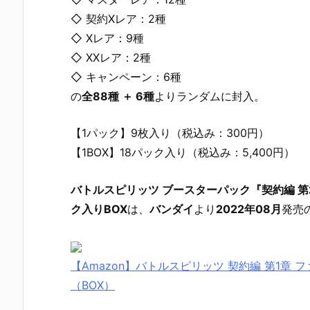
◇ 契約Xレア：2種
◇ Xレア：9種
◇ XXレア：2種
◇ キャンペーン：6種
の
全88種 ＋ 6種
よりランダムに封入。
【1パック】9枚入り（税込み：300円）
【1BOX】18パック入り（税込み：5,400円）
バトルスピリッツ ブースターパック『契約編 第2
ク入りBOX
は、
バンダイ
より
2022年08月
発売
【Amazon】バトルスピリッツ 契約編 第1章 
（BOX）