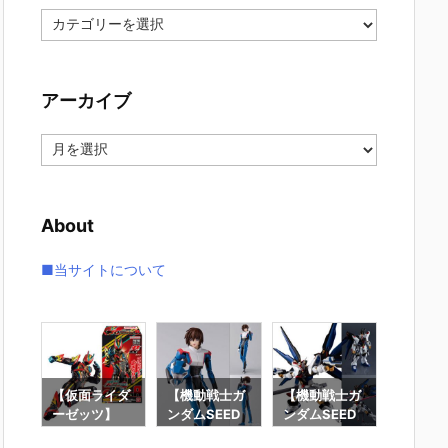
カ
テ
ゴ
リ
アーカイブ
ー
ア
ー
カ
イ
About
ブ
■当サイトについて
要塞
【仮面ライダ
【機動戦士ガ
【機動戦士ガ
【攻殻
】オ
ーゼッツ】
ンダムSEED
ンダムSEED
隊】RO
オ
『装動 仮面ラ
DESTINY】
DESTINY】G
魂『フ