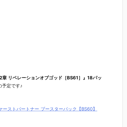
章 リベレーションオブゴッド［BS61］』18パッ
の予定です♪
ファーストパートナー ブースターパック【BS60】