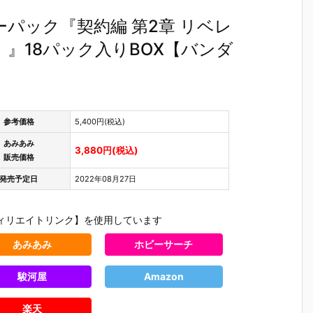
パック『契約編 第2章 リベレ
］』18パック入りBOX【バンダ
参考価格
5,400円(税込)
あみあみ
3,880円(税込)
販売価格
発売予定日
2022年08月27日
ィリエイトリンク】を使用しています
あみあみ
ホビーサーチ
駿河屋
Amazon
テ
【機動警察パ
【大鉄人17】
【超電磁ロボ
【超時空
魂
トレイバー E
超合金魂『G
コン・バトラ
マクロス
テ
ZY】ROBOT
X-101S 大鉄
ーV】超合金
リジン・
楽天