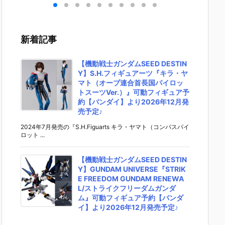
キリ
イダーゼッツ
S.H.フィギュ
UNDAM UNI
マ』THE
 バ
AGT5 Feat.
アーツ『キ
VERSE『ST
OST IN
th
装動 仮面ライ
ラ・ヤマト
RIKE FREED
SHELL
変形
ダーガッチャ
（オーブ連合
OM GUNDA
ィギュ
新着記事
ア予
ード』食玩フ
首長国パイロ
M RENEWA
【バン
ダ
ィギュア予約
ットスーツVe
L/ストライク
より202
02
【バンダイ】
r.）』可動フ
フリーダムガ
月発売予
【機動戦士ガンダムSEED DESTIN
売予
より2026年8
ィギュア予約
ンダム』可動
Y】S.H.フィギュアーツ『キラ・ヤ
月3日発売♪
【バンダイ】
フィギュア予
マト（オーブ連合首長国パイロッ
より2026年1
約【バンダ
トスーツVer.）』可動フィギュア予
2月発売予定♪
イ】より202
約【バンダイ】より2026年12月発
6年12月発売
売予定♪
予定♪
2024年7月発売の『S.H.Figuarts キラ・ヤマト（コンパスパイ
ロット ...
【機動戦士ガンダムSEED DESTIN
Y】GUNDAM UNIVERSE『STRIK
E FREEDOM GUNDAM RENEWA
L/ストライクフリーダムガンダ
ム』可動フィギュア予約【バンダ
イ】より2026年12月発売予定♪