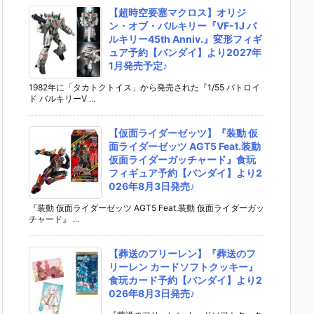
【超時空要塞マクロス】オリジ
ン・オブ・バルキリー『VF-1J バ
ルキリー45th Anniv.』変形フィギ
ュア予約【バンダイ】より2027年
1月発売予定♪
1982年に「タカトクトイス」から発売された『1/55 バトロイ
ド バルキリーV ...
【仮面ライダーゼッツ】『装動 仮
面ライダーゼッツ AGT5 Feat.装動
仮面ライダーガッチャード』食玩
フィギュア予約【バンダイ】より2
026年8月3日発売♪
『装動 仮面ライダーゼッツ AGT5 Feat.装動 仮面ライダーガッ
チャード』 ...
【葬送のフリーレン】『葬送のフ
リーレン カードソフトクッキー』
食玩カード予約【バンダイ】より2
026年8月3日発売♪