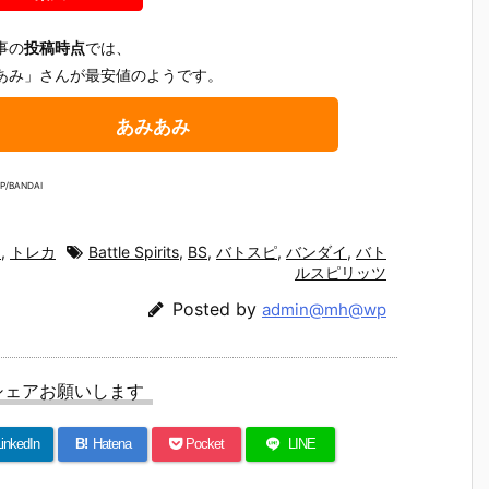
魂『イングラ
人17＆ワンエ
魂『GX-121
ブ・バル
予
ム・プラス
イト グラビト
コン・バトラ
ー『VF-1J
（AV-98Plu
ンBOX』可動
ーV6』変形
ルキリー45
事の
投稿時点
では、
2
s）2号機』可
フィギュア予
合体フィギュ
Anniv.』
あみ」さんが最安値のようです。
予
動フィギュア
約【バンダ
ア予約【バン
フィギュ
予約【バンダ
イ】より202
ダイ】より20
約【バン
あみあみ
イ】より202
7年3月発売予
27年2月発売
イ】より2
7年1月発売予
定♪
予定♪
7年1月発
定♪
定♪
P/BANDAI
イ
,
トレカ
Battle Spirits
,
BS
,
バトスピ
,
バンダイ
,
バト
ルスピリッツ
Posted by
admin@mh@wp
シェアお願いします
inkedIn
B!
Hatena
Pocket
LINE