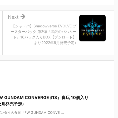
Next
【シャドバ】Shadowverse EVOLVE ブ
ースターパック 第2弾『黒銀のバハムー
ト』16パック入りBOX【ブシロード】
より2022年6月発売予定♪
UNDAM CONVERGE ♯13』食玩 10個入り
2月発売予定♪
の食玩「FW GUNDAM CONVE ...