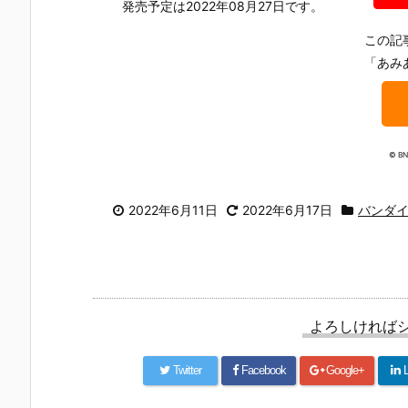
UNDAM UNI
マ』THE GH
『草薙素子』
ィ 2.0』可動
発売予定は2022年08月27日です。
VERSE『ST
OST IN THE
THE GHOST
フィギュア
RIKE FREED
SHELL 可動フ
IN THE SHEL
約【バンダ
この記
OM GUNDA
ィギュア予約
L 可動フィギ
イ】より20
「あみ
M RENEWA
【バンダイ】
ュア予約【バ
7年1月発売
L/ストライク
より2027年1
ンダイ】より
定♪
フリーダムガ
月発売予定♪
2027年1月発
ンダム』可動
売予定♪
フィギュア予
© BN
約【バンダ
イ】より202
6年12月発売
2022年6月11日
2022年6月17日
バンダ
予定♪
よろしければ
Twitter
Facebook
Google+
L