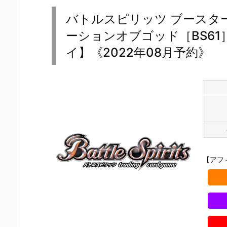
バトルスピリッツ ブースター
ーションオブゴッド［BS61
イ】《2022年08月予約》
【アフ
【機動戦士ガ
【攻殻機動
【攻殻機動
【ハローキ
ンダムSEED
隊】ROBOT
隊】S.H.フィ
ィ】超合金
DESTINY】G
魂『フチコ
ギュアーツ
『ハローキ