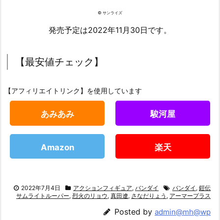
© サンライズ
発売予定は2022年11月30日です。
【最安値チェック】
【アフィリエイトリンク】を使用しています
あみあみ
駿河屋
Amazon
楽天
2022年7月4日
アクションフィギュア
,
バンダイ
バンダイ
,
鎧伝
サムライトルーパー
,
烈火のリョウ
,
真田遼
,
さなだりょう
,
アーマープラス
Posted by
admin@mh@wp