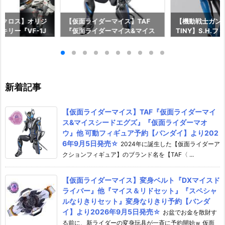
マクロス】オリジ
【仮面ライダーマイス】TAF
【機動戦士ガンダム
キリー『VF-1J
『仮面ライダーマイス&マイス
TINY】S.H.
 Anniv.』変形
シードエグズ』『仮面ライダー
『キラ・ヤマト
約【バンダイ】よ
マオウ』他 可動フィギュア予約
長国パイロットス
発売予定♪
【バンダイ】より2026年9月5
可動フィギュア
日発売☆
イ】より2026年
新着記事
【仮面ライダーマイス】TAF『仮面ライダーマイ
ス&マイスシードエグズ』『仮面ライダーマオ
ウ』他 可動フィギュア予約【バンダイ】より202
6年9月5日発売☆
2024年に誕生した【仮面ライダーア
クションフィギュア】のブランド名を【TAF〈 ...
【仮面ライダーマイス】変身ベルト『DXマイスド
ライバー』他『マイス＆リドセット』『スペシャ
ルなりきりセット』変身なりきり予約【バンダ
イ】より2026年9月5日発売☆
お盆でお金を散財す
る前に、新ライダーの変身玩具が一斉に予約開始ｗ 仮面