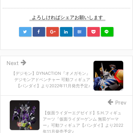
よろしければシェアお願いします
B!
Next
【デジモン】DYNACTION『オメガモン』
デジモンアドベンチャー 可動フィギュア
【バンダイ】より2022年11月発売予定♪
Prev
【仮面ライダーエグゼイド】S.H.フィギュ
アーツ『仮面ライダーゲンム 無双ゲーマ
ー』可動フィギュア【バンダイ】より2022
年11月発売予定♪