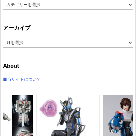
カ
テ
ゴ
リ
アーカイブ
ー
ア
ー
カ
イ
About
ブ
■当サイトについて