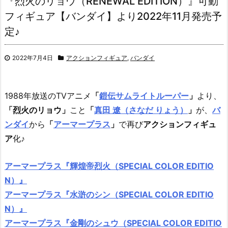
『烈火のリョウ（RENEWAL EDITION）』可動
フィギュア【バンダイ】より2022年11月発売予
定♪
2022年7月4日
アクションフィギュア
,
バンダイ
1988年放送のTVアニメ
「
鎧伝サムライトルーパー
」
より、
「烈火のリョウ」
こと
「
真田 遼（さなだ りょう）
」
が、
バ
ンダイ
から
「
アーマープラス
」
で再び
アクションフィギュ
ア
化♪
アーマープラス『輝煌帝烈火（SPECIAL COLOR EDITIO
N）』
アーマープラス『水滸のシン（SPECIAL COLOR EDITIO
N）』
アーマープラス『金剛のシュウ（SPECIAL COLOR EDITIO