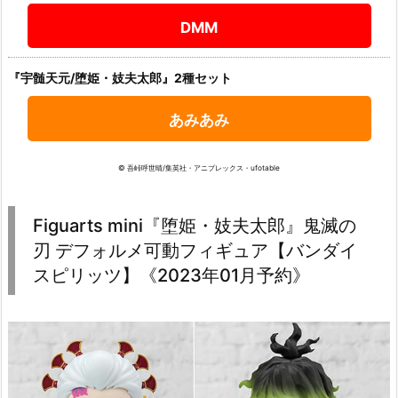
DMM
『宇髄天元/堕姫・妓夫太郎』2種セット
あみあみ
© 吾峠呼世晴/集英社・アニプレックス・ufotable
Figuarts mini『堕姫・妓夫太郎』鬼滅の
刃 デフォルメ可動フィギュア【バンダイ
スピリッツ】《2023年01月予約》