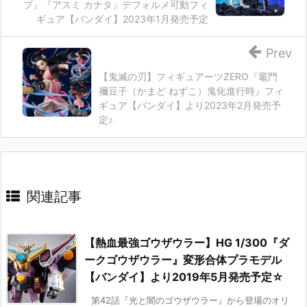
プ』『アスミ カナタ』デフォルメ可動フィ
ギュア【バンダイ】2023年1月発売予定
Prev
【鬼滅の刃】フィギュアーツZERO『竈門
禰豆子（かまど ねずこ）鬼化進行時』フィ
ギュア【バンダイ】より2023年2月発売予
定♪
関連記事
【熱血最強ゴウザウラー】HG 1/300『ダ
ークゴウザウラー』変形合体プラモデル
【バンダイ】より2019年5月発売予定☆
第42話『光と闇のゴウザウラー』から登場のオリ