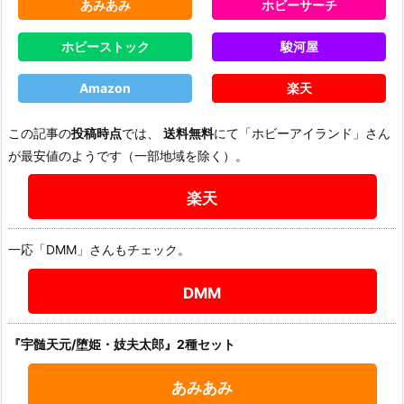
あみあみ
ホビーサーチ
ホビーストック
駿河屋
Amazon
楽天
この記事の
投稿時点
では、
送料無料
にて「ホビーアイランド」さん
が最安値のようです（一部地域を除く）。
楽天
一応「DMM」さんもチェック。
DMM
『宇髄天元/堕姫・妓夫太郎』2種セット
あみあみ