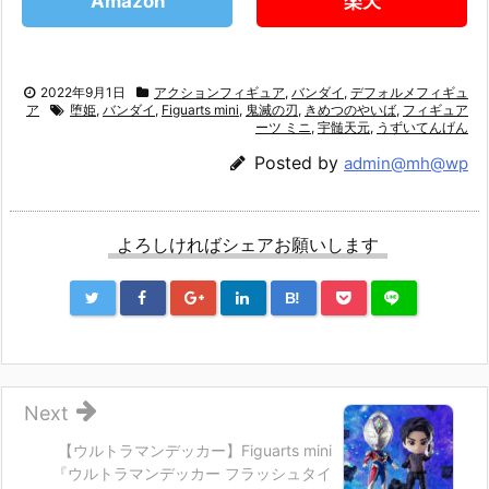
Amazon
楽天
2022年9月1日
アクションフィギュア
,
バンダイ
,
デフォルメフィギュ
ア
堕姫
,
バンダイ
,
Figuarts mini
,
鬼滅の刃
,
きめつのやいば
,
フィギュア
ーツ ミニ
,
宇髄天元
,
うずいてんげん
Posted by
admin@mh@wp
よろしければシェアお願いします
B!
Next
【ウルトラマンデッカー】Figuarts mini
『ウルトラマンデッカー フラッシュタイ