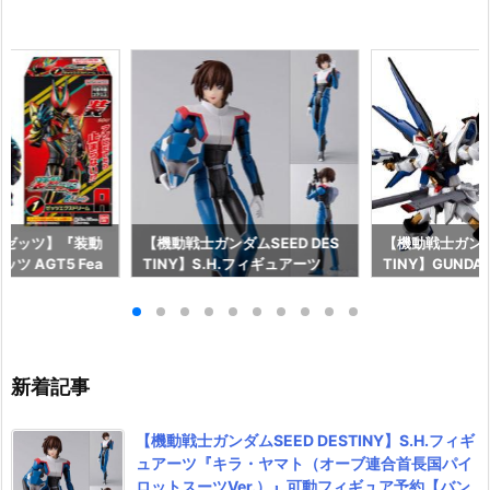
ーゼッツ】『装動
【機動戦士ガンダムSEED DES
【機動戦士ガンダム
ツ AGT5 Fea
TINY】S.H.フィギュアーツ
TINY】GUNDAM
ライダーガッチャー
『キラ・ヤマト（オーブ連合首
『STRIKE FRE
ギュア予約【バン
長国パイロットスーツVer.）』
M RENEWAL
26年8月3日発売
可動フィギュア予約【バンダ
ーダムガンダム
イ】より2026年12月発売予定♪
ア予約【バンダイ
年12月発売予定
新着記事
【機動戦士ガンダムSEED DESTINY】S.H.フィギ
ュアーツ『キラ・ヤマト（オーブ連合首長国パイ
ロットスーツVer.）』可動フィギュア予約【バン