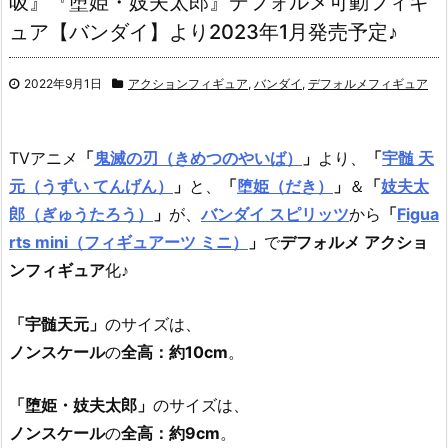
吸』『堕姫・妓夫太郎』デフォルメ可動フィギ
ュア【バンダイ】より2023年1月発売予定♪
2022年9月1日
アクションフィギュア
,
バンダイ
,
デフォルメフィギュア
TVアニメ
「
鬼滅の刃（きめつのやいば）
」
より、
「
宇髄 天
元（うずい てんげん）
」
と、
「
堕姫（だき）
」
＆
「
妓夫太
郎（ぎゅうたろう）
」
が、
バンダイ スピリッツ
から
「
Figua
rts mini（フィギュアーツ ミニ）
」
で
デフォルメ アクショ
ンフィギュア
化♪
「宇髄天元」
のサイズは、
ノンスケール
の
全高：約10cm
。
「堕姫・妓夫太郎」
のサイズは、
ノンスケール
の
全高：約9cm
。