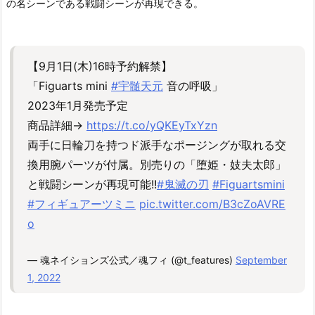
の名シーンである戦闘シーンが再現できる。
【9月1日(木)16時予約解禁】
「Figuarts mini
#宇髄天元
音の呼吸」
2023年1月発売予定
商品詳細→
https://t.co/yQKEyTxYzn
両手に日輪刀を持つド派手なポージングが取れる交
換用腕パーツが付属。別売りの「堕姫・妓夫太郎」
と戦闘シーンが再現可能!!
#鬼滅の刃
#Figuartsmini
#フィギュアーツミニ
pic.twitter.com/B3cZoAVRE
o
— 魂ネイションズ公式／魂フィ (@t_features)
September
1, 2022