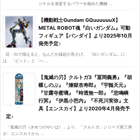
ジナルを凌駕するパワーを秘めた機械 ...
【機動戦士Gundam GQuuuuuuX】
METAL ROBOT魂『白いガンダム』可動
フィギュア【バンダイ】より2025年10月
発売予定♪
紅・白で揃えると、なんだか縁起が良さげ。 「白いガンダム」に
は、「ビット」と「ハ ...
【鬼滅の刃】クルトガ3『冨岡義勇』『胡
蝶しのぶ』『煉獄杏寿郎』『宇髄天元』
『甘露寺蜜璃』『時透無一郎』『悲鳴嶼
行冥』『伊黒小芭内』『不死川実弥』文
具【エンスカイ】より2020年4月発売予
定♪
「鬼滅の刃（きめつのやいば）」より、「クルトガ」シリーズ第三弾
が、エンスカイから ...