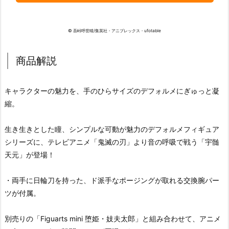
© 吾峠呼世晴/集英社・アニプレックス・ufotable
商品解説
キャラクターの魅力を、手のひらサイズのデフォルメにぎゅっと凝
縮。
生き生きとした瞳、シンプルな可動が魅力のデフォルメフィギュア
シリーズに、テレビアニメ「鬼滅の刃」より音の呼吸で戦う「宇髄
天元」が登場！
・両手に日輪刀を持った、ド派手なポージングが取れる交換腕パー
ツが付属。
別売りの「Figuarts mini 堕姫・妓夫太郎」と組み合わせて、アニメ