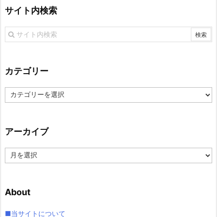
サイト内検索
カテゴリー
カ
テ
ゴ
リ
アーカイブ
ー
ア
ー
カ
イ
About
ブ
■当サイトについて