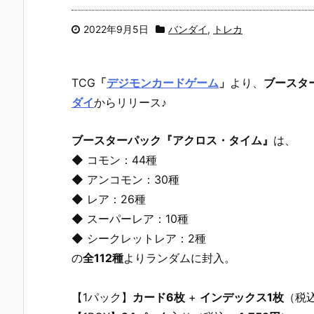
2022年9月5日
バンダイ
,
トレカ
TCG
「
デジモンカードゲーム
」
より、
ブースタ
ダイ
からリリース♪
ブースターパック『アクロス・タイム』
は、
◆ コモン：44種
◆ アンコモン：30種
◆ レア：26種
◆ スーパーレア：10種
◆ シークレットレア：2種
の
全112種
よりランダムに封入。
【1パック】
カード6枚
+
インデックス1枚
（税