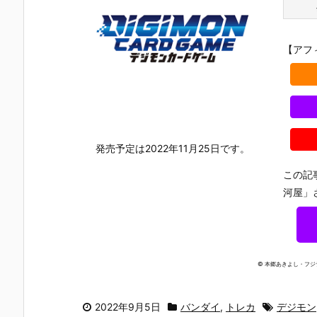
【アフ
発売予定は2022年11月25日です。
この記
河屋」
© 本郷あきよし・フ
【機動戦士ガ
【攻殻機動
【攻殻機動
【ハローキ
ンダムSEED
隊】ROBOT
隊】S.H.フィ
ィ】超合金
DESTINY】G
魂『フチコ
ギュアーツ
『ハローキ
2022年9月5日
バンダイ
,
トレカ
デジモン