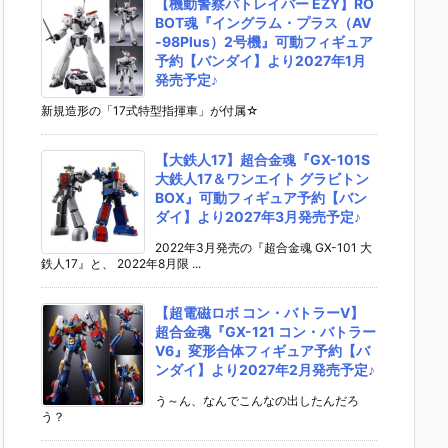
【機動警察パトレイバー EZY】RO
BOT魂『イングラム・プラス（AV
-98Plus）2号機』可動フィギュア
予約【バンダイ】より2027年1月
発売予定♪
新規造形の「17式特型指揮車」が付属☆
【大鉄人17】超合金魂『GX-101S
大鉄人17＆ワンエイト グラビトン
BOX』可動フィギュア予約【バン
ダイ】より2027年3月発売予定♪
2022年3月発売の『超合金魂 GX-101 大
鉄人17』と、 2022年8月限 ...
【超電磁ロボ コン・バトラーV】
超合金魂『GX-121 コン・バトラー
V6』変形合体フィギュア予約【バ
ンダイ】より2027年2月発売予定♪
う～ん、なんでこんなの出したんだろ
う？