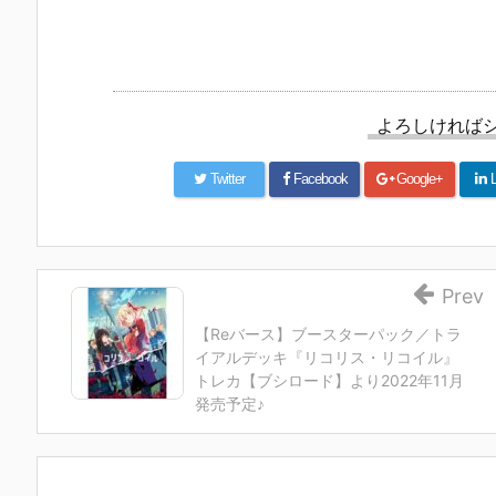
UNDAM UNI
マ』THE GH
『草薙素子』
ィ 2.0』可動
VERSE『ST
OST IN THE
THE GHOST
フィギュア
RIKE FREED
SHELL 可動フ
IN THE SHEL
約【バンダ
OM GUNDA
ィギュア予約
L 可動フィギ
イ】より20
M RENEWA
【バンダイ】
ュア予約【バ
7年1月発売
L/ストライク
より2027年1
ンダイ】より
定♪
よろしければ
フリーダムガ
月発売予定♪
2027年1月発
ンダム』可動
売予定♪
フィギュア予
Twitter
Facebook
Google+
L
約【バンダ
イ】より202
6年12月発売
予定♪
Prev
【Reバース】ブースターパック／トラ
イアルデッキ『リコリス・リコイル』
トレカ【ブシロード】より2022年11月
発売予定♪