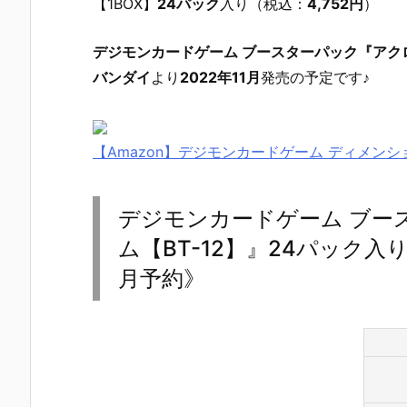
【1BOX】
24パック
入り（税込：
4,752円
）
デジモンカードゲーム ブースターパック『アクロ
バンダイ
より
2022年11月
発売の予定です♪
【Amazon】デジモンカードゲーム ディメンショナ
デジモンカードゲーム ブー
ム【BT-12】』24パック入り
月予約》