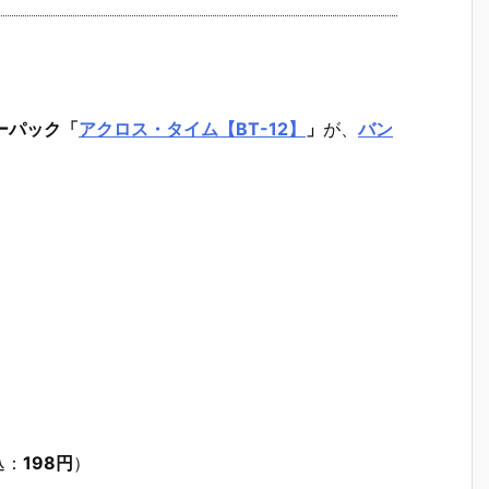
ーパック
「
アクロス・タイム【BT-12】
」
が、
バン
込：
198円
）