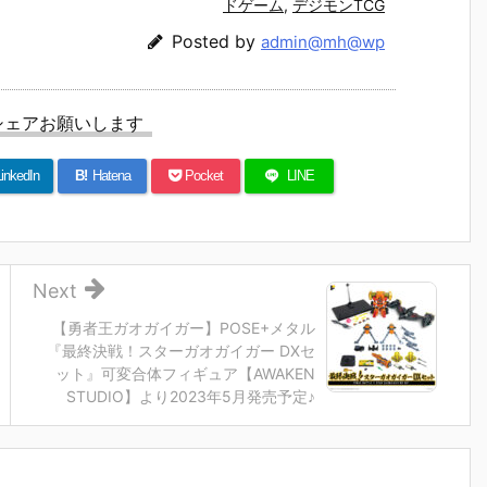
魂『イングラ
人17＆ワンエ
魂『GX-121
ブ・バル
ドゲーム
,
デジモンTCG
予
ム・プラス
イト グラビト
コン・バトラ
ー『VF-1J
Posted by
admin@mh@wp
（AV-98Plu
ンBOX』可動
ーV6』変形
ルキリー45
2
s）2号機』可
フィギュア予
合体フィギュ
Anniv.』
予
動フィギュア
約【バンダ
ア予約【バン
フィギュ
予約【バンダ
イ】より202
ダイ】より20
約【バン
シェアお願いします
イ】より202
7年3月発売予
27年2月発売
イ】より2
7年1月発売予
定♪
予定♪
7年1月発
定♪
定♪
inkedIn
B!
Hatena
Pocket
LINE
Next
【勇者王ガオガイガー】POSE+メタル
『最終決戦！スターガオガイガー DXセ
ット』可変合体フィギュア【AWAKEN
STUDIO】より2023年5月発売予定♪