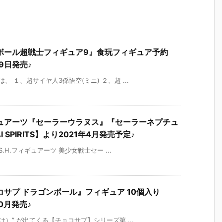
ボール超戦士フィギュア9』食玩フィギュア予約
9日発売♪
 １、超サイヤ人3孫悟空(ミニ) ２、超 ...
ギュアーツ『セーラーウラヌス』『セーラーネプチュ
SPIRITS】より2021年4月発売予定♪
.H.フィギュアーツ 美少女戦士セー ...
サプ ドラゴンボール』フィギュア 10個入り
0月発売♪
）” が出てくる【チョコサプ】シリーズ第 ...