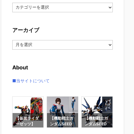
カ
テ
ゴ
リ
アーカイブ
ー
ア
ー
カ
イ
About
ブ
■当サイトについて
要塞
【仮面ライダ
【機動戦士ガ
【機動戦士ガ
【攻殻
】オ
ーゼッツ】
ンダムSEED
ンダムSEED
隊】RO
オ
『装動 仮面ラ
DESTINY】
DESTINY】G
魂『フ