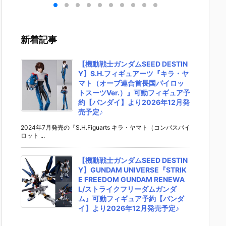
キリ
イダーゼッツ
S.H.フィギュ
UNDAM UNI
マ』THE
 バ
AGT5 Feat.
アーツ『キ
VERSE『ST
OST IN
th
装動 仮面ライ
ラ・ヤマト
RIKE FREED
SHELL
変形
ダーガッチャ
（オーブ連合
OM GUNDA
ィギュ
新着記事
ア予
ード』食玩フ
首長国パイロ
M RENEWA
【バン
ダ
ィギュア予約
ットスーツVe
L/ストライク
より202
02
【バンダイ】
r.）』可動フ
フリーダムガ
月発売予
【機動戦士ガンダムSEED DESTIN
売予
より2026年8
ィギュア予約
ンダム』可動
Y】S.H.フィギュアーツ『キラ・ヤ
月3日発売♪
【バンダイ】
フィギュア予
マト（オーブ連合首長国パイロッ
より2026年1
約【バンダ
トスーツVer.）』可動フィギュア予
2月発売予定♪
イ】より202
約【バンダイ】より2026年12月発
6年12月発売
売予定♪
予定♪
2024年7月発売の『S.H.Figuarts キラ・ヤマト（コンパスパイ
ロット ...
【機動戦士ガンダムSEED DESTIN
Y】GUNDAM UNIVERSE『STRIK
E FREEDOM GUNDAM RENEWA
L/ストライクフリーダムガンダ
ム』可動フィギュア予約【バンダ
イ】より2026年12月発売予定♪