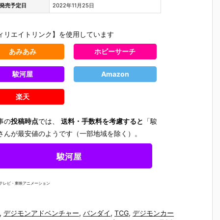
発売予定日
2022年11月25日
ィリエイトリンク】を使用しています
あみあみ
ホビーサーチ
駿河屋
Amazon
楽天
事の
投稿時点
では、
送料・手数料を考慮すると
「駿
さんが最安値のようです（一部地域を除く）。
駿河屋
ジテレビ・東映アニメーション
テ
【機動警察パ
【大鉄人17】
【超電磁ロボ
【超時空
魂
トレイバー E
超合金魂『G
コン・バトラ
マクロス
テ
ZY】ROBOT
X-101S 大鉄
ーV】超合金
リジン・
,
デジモンアドベンチャー
,
バンダイ
,
TCG
,
デジモンカー