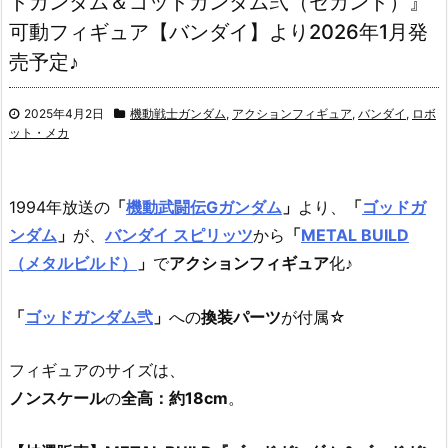
ドガンダム＆ゴッドガンダム弐（セカンド）』
可動フィギュア【バンダイ】より2026年1月発
売予定♪
2025年4月2日
機動戦士ガンダム
,
アクションフィギュア
,
バンダイ
,
ロボ
ット・メカ
1994年放送の
「
機動武闘伝Gガンダム
」
より、
「
ゴッドガ
ンダム
」
が、
バンダイ スピリッツ
から
「
METAL BUILD
（メタルビルド）
」
で
アクションフィギュア
化♪
「
ゴッドガンダム弐
」
への
換装パーツ
が付属☆
フィギュアのサイズは、
ノンスケール
の
全高：約18cm
。