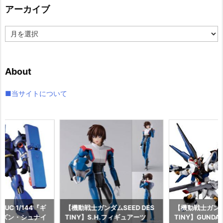
アーカイブ
ー
ア
ー
カ
イ
About
ブ
■当サイトについて
UC 1/144『ギ
【機動戦士ガンダムSEED DES
【機動戦士ガンダム
レズン・シュナイ
TINY】S.H.フィギュアーツ
TINY】GUNDAM