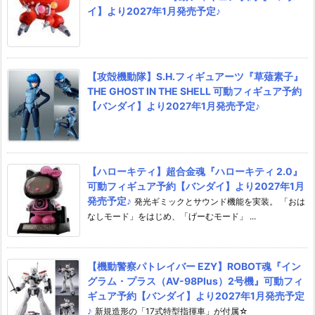
イ】より2027年1月発売予定♪
【攻殻機動隊】S.H.フィギュアーツ『草薙素子』
THE GHOST IN THE SHELL 可動フィギュア予約
【バンダイ】より2027年1月発売予定♪
【ハローキティ】超合金魂『ハローキティ 2.0』
可動フィギュア予約【バンダイ】より2027年1月
発売予定♪
発光ギミックとサウンド機能を実装。 「おは
なしモード」をはじめ、「げーむモード」 ...
【機動警察パトレイバー EZY】ROBOT魂『イン
グラム・プラス（AV-98Plus）2号機』可動フィ
ギュア予約【バンダイ】より2027年1月発売予定
♪
新規造形の「17式特型指揮車」が付属☆