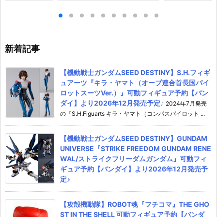
』機動戦士ガンダ
『キラ・ヤマト（オーブ連合首
『STRIKE FRE
ア プラモデル予
長国パイロットスーツVer.）』
M RENEWAL
026年7月30
可動フィギュア予約【バンダ
ーダムガンダム
イ】より2026年12月発売予定♪
ア予約【バンダイ
年12月発売予定
新着記事
【機動戦士ガンダムSEED DESTINY】S.H.フィギ
ュアーツ『キラ・ヤマト（オーブ連合首長国パイ
ロットスーツVer.）』可動フィギュア予約【バン
ダイ】より2026年12月発売予定♪
2024年7月発売
の『S.H.Figuarts キラ・ヤマト（コンパスパイロット ...
【機動戦士ガンダムSEED DESTINY】GUNDAM
UNIVERSE『STRIKE FREEDOM GUNDAM RENE
WAL/ストライクフリーダムガンダム』可動フィ
ギュア予約【バンダイ】より2026年12月発売予
定♪
【攻殻機動隊】ROBOT魂『フチコマ』THE GHO
ST IN THE SHELL 可動フィギュア予約【バンダ