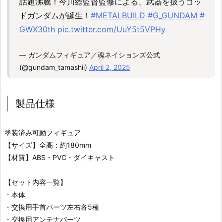
話題沸騰！今川総監督監修による、武器を扱うゴッ
ドガンダムが誕生！
#METALBUILD
#G_GUNDAM
#
GWX30th
pic.twitter.com/UuY5t5VPHy
— ガンダムフィギュア／魂ネイションズ公式
(@gundam_tamashii)
April 2, 2025
製品仕様
塗装済み可動フィギュア
【サイズ】全高：約180mm
【材質】ABS・PVC・ダイキャスト
【セット内容一覧】
・本体
・交換用手首パーツ左右各5種
・交換用アンテナパーツ