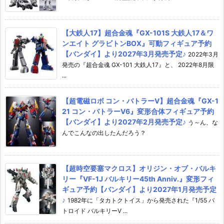
【大鉄人17】超合金魂『GX-101S 大鉄人17＆ワ
ンエイト グラビトンBOX』可動フィギュア予約
【バンダイ】より2027年3月発売予定♪
2022年3月
発売の『超合金魂 GX-101 大鉄人17』と、 2022年8月限
...
【超電磁ロボ コン・バトラーV】超合金魂『GX-1
21 コン・バトラーV6』変形合体フィギュア予約
【バンダイ】より2027年2月発売予定♪
う～ん、な
んでこんなの出したんだろう？
【超時空要塞マクロス】オリジン・オブ・バルキ
リー『VF-1J バルキリー45th Anniv.』変形フィ
ギュア予約【バンダイ】より2027年1月発売予定
♪
1982年に「タカトクトイス」から発売された『1/55 バ
トロイド バルキリーV ...