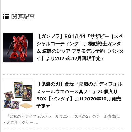
関連記事
【ガンプラ】RG 1/144『サザビー［スペ
シャルコーティング］』機動戦士ガンダ
ム 逆襲のシャア プラモデル予約【バンダ
イ】より2025年12月再販予定♪
【鬼滅の刃】食玩『鬼滅の刃 ディフォル
メシールウエハース其ノ二』20個入り
BOX【バンダイ】より2020年10月発売
予定☆
『鬼滅の刃ディフォルメシールウエハースその2』のシール構成は、
・メタリックシー ...