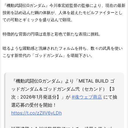
『機動武闘伝Gガンダム』今川泰宏総監督の監修により、現在の最新
技術を詰め込んだ鋼の体躯が、人体を超えたモビルファイターとし
ての可動とギミックを盛り込んで顕現。
特徴的な背面の円環は造形と彩色で新たな表現に挑戦。
唸るような躍動感と洗練されたフォルムを持ち、数々の武具を使い
こなす新世代の「ゴッドガンダム」を堪能下さい。
『機動武闘伝Gガンダム』より「METAL BUILD ゴ
ッドガンダム＆ゴッドガンダム弐（セカンド）【3
次：2026年1月発送分】」が
#魂ウェブ商店
にて抽
選応募の受付を開始！
https://t.co/zZIlV6yLDh