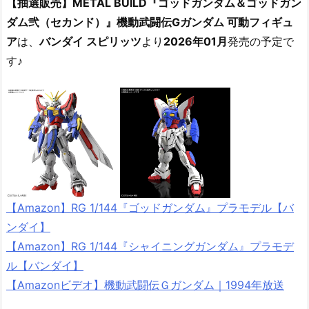
【抽選販売】METAL BUILD『ゴッドガンダム＆ゴッドガン
ダム弐（セカンド）』機動武闘伝Gガンダム 可動フィギュ
ア
は、
バンダイ スピリッツ
より
2026年01月
発売の予定で
す♪
【Amazon】RG 1/144『ゴッドガンダム』プラモデル【バ
ンダイ】
【Amazon】RG 1/144『シャイニングガンダム』プラモデ
ル【バンダイ】
【Amazonビデオ】機動武闘伝Ｇガンダム｜1994年放送