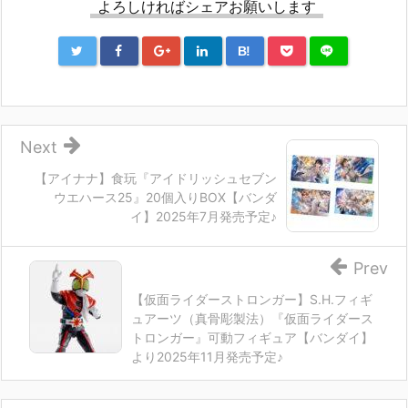
よろしければシェアお願いします
B!
Next
【アイナナ】食玩『アイドリッシュセブン
ウエハース25』20個入りBOX【バンダ
イ】2025年7月発売予定♪
Prev
【仮面ライダーストロンガー】S.H.フィギ
ュアーツ（真骨彫製法）『仮面ライダース
トロンガー』可動フィギュア【バンダイ】
より2025年11月発売予定♪