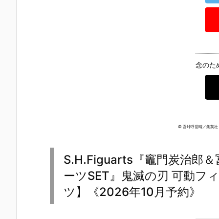
UNDAM UNI
マ』THE GH
『草薙素子』
ィ 2.0』可動
VERSE『ST
OST IN THE
THE GHOST
フィギュア
RIKE FREED
SHELL 可動フ
IN THE SHEL
約【バンダ
OM GUNDA
ィギュア予約
L 可動フィギ
イ】より20
M RENEWA
【バンダイ】
ュア予約【バ
7年1月発売
L/ストライク
より2027年1
ンダイ】より
定♪
フリーダムガ
月発売予定♪
2027年1月発
念のた
ンダム』可動
売予定♪
フィギュア予
約【バンダ
イ】より202
6年12月発売
予定♪
© 吾峠呼世晴／集英社・
S.H.Figuarts『竈門炭
ーツSET』鬼滅の刃 可動フ
ツ】《2026年10月予約》