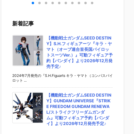
キリ
イダーゼッツ
S.H.フィギュ
UNDAM UNI
マ』THE
 バ
AGT5 Feat.
アーツ『キ
VERSE『ST
OST IN
th
装動 仮面ライ
ラ・ヤマト
RIKE FREED
SHELL
変形
ダーガッチャ
（オーブ連合
OM GUNDA
ィギュ
新着記事
ア予
ード』食玩フ
首長国パイロ
M RENEWA
【バン
ダ
ィギュア予約
ットスーツVe
L/ストライク
より202
02
【バンダイ】
r.）』可動フ
フリーダムガ
月発売予
【機動戦士ガンダムSEED DESTIN
売予
より2026年8
ィギュア予約
ンダム』可動
Y】S.H.フィギュアーツ『キラ・ヤ
月3日発売♪
【バンダイ】
フィギュア予
マト（オーブ連合首長国パイロッ
より2026年1
約【バンダ
トスーツVer.）』可動フィギュア予
2月発売予定♪
イ】より202
約【バンダイ】より2026年12月発
6年12月発売
売予定♪
予定♪
2024年7月発売の『S.H.Figuarts キラ・ヤマト（コンパスパイ
ロット ...
【機動戦士ガンダムSEED DESTIN
Y】GUNDAM UNIVERSE『STRIK
E FREEDOM GUNDAM RENEWA
L/ストライクフリーダムガンダ
ム』可動フィギュア予約【バンダ
イ】より2026年12月発売予定♪