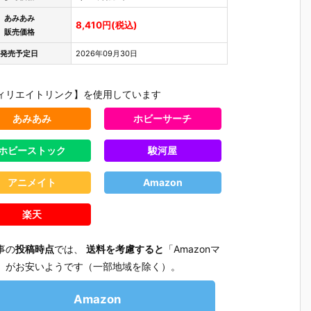
あみあみ
8,410円(税込)
販売価格
発売予定日
2026年09月30日
ィリエイトリンク】を使用しています
あみあみ
ホビーサーチ
ホビーストック
駿河屋
アニメイト
Amazon
楽天
事の
投稿時点
では、
送料を考慮すると
「Amazonマ
」がお安いようです（一部地域を除く）。
テ
【機動警察パ
【大鉄人17】
【超電磁ロボ
【超時空
魂
トレイバー E
超合金魂『G
コン・バトラ
マクロス
Amazon
テ
ZY】ROBOT
X-101S 大鉄
ーV】超合金
リジン・