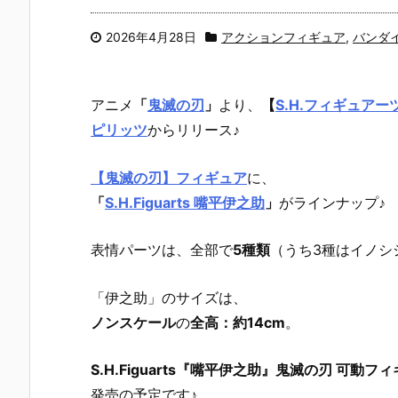
2026年4月28日
アクションフィギュア
,
バンダ
アニメ
「
鬼滅の刃
」
より、
【
S.H.フィギュアー
ピリッツ
からリリース♪
【鬼滅の刃】フィギュア
に、
「
S.H.Figuarts 嘴平伊之助
」
がラインナップ♪
表情パーツは、全部で
5種類
（うち3種はイノシ
「伊之助」のサイズは、
ノンスケール
の
全高：約14cm
。
S.H.Figuarts『嘴平伊之助』鬼滅の刃 可動フ
発売の予定です♪