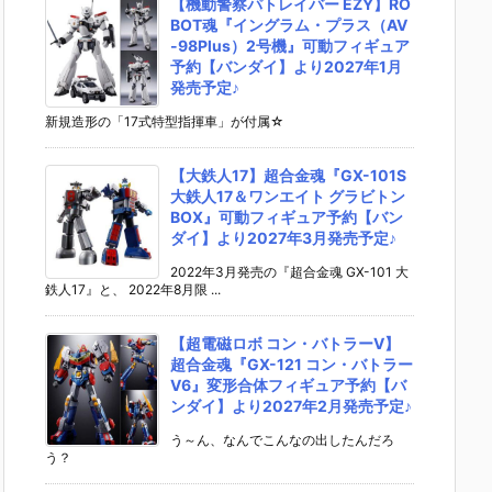
【機動警察パトレイバー EZY】RO
BOT魂『イングラム・プラス（AV
-98Plus）2号機』可動フィギュア
予約【バンダイ】より2027年1月
発売予定♪
新規造形の「17式特型指揮車」が付属☆
【大鉄人17】超合金魂『GX-101S
大鉄人17＆ワンエイト グラビトン
BOX』可動フィギュア予約【バン
ダイ】より2027年3月発売予定♪
2022年3月発売の『超合金魂 GX-101 大
鉄人17』と、 2022年8月限 ...
【超電磁ロボ コン・バトラーV】
超合金魂『GX-121 コン・バトラー
V6』変形合体フィギュア予約【バ
ンダイ】より2027年2月発売予定♪
う～ん、なんでこんなの出したんだろ
う？