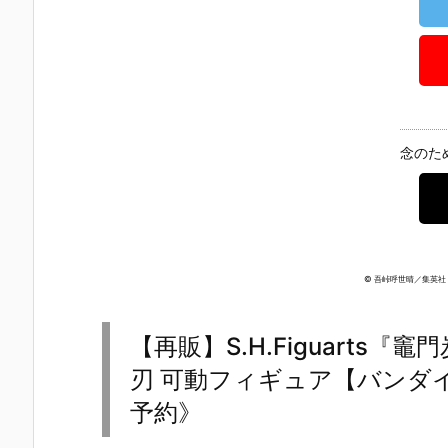
念のた
© 吾峠呼世晴／集英社・
【再販】S.H.Figuarts『
刃 可動フィギュア【バンダイ
予約》