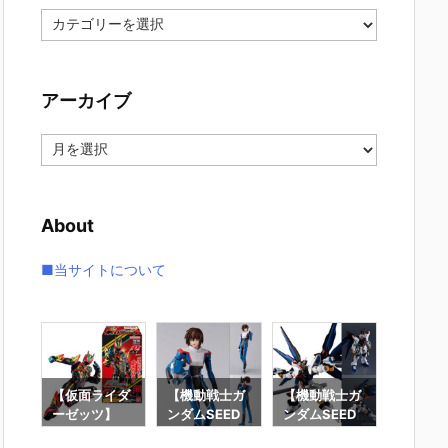
カ
テ
ゴ
リ
アーカイブ
ー
ア
ー
カ
イ
About
ブ
■当サイトについて
要塞
【仮面ライダ
【機動戦士ガ
【機動戦士ガ
【攻殻
】オ
ーゼッツ】
ンダムSEED
ンダムSEED
隊】RO
オ
『装動 仮面ラ
DESTINY】
DESTINY】G
魂『フ