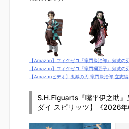
【Amazon】フィグゼロ『竈門炭治郎』鬼滅の刃
【Amazon】フィグゼロ『竈門禰豆子』鬼滅の刃
【Amazonビデオ】鬼滅の刃 竈門炭治郎 立志編
S.H.Figuarts『嘴平伊
ダイ スピリッツ】《2026年