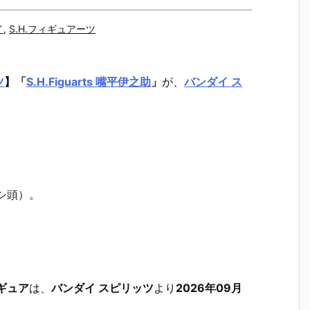
イ
,
S.H.フィギュアーツ
ツ
】
「
S.H.Figuarts 嘴平伊之助
」
が、
バンダイ ス
シ頭）。
ィギュア
は、
バンダイ スピリッツ
より
2026年09月