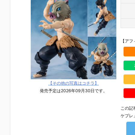
【アフ
【その他の写真はコチラ】
発売予定は2026年09月30日です。
この記
ケプレ
【機動戦士ガ
【攻殻機動
【攻殻機動
【ハローキ
ンダムSEED
隊】ROBOT
隊】S.H.フィ
ィ】超合金
DESTINY】G
魂『フチコ
ギュアーツ
『ハローキ