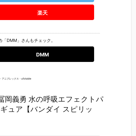
魂『イングラ
人17＆ワンエ
魂『GX-121
ブ・バル
予
ム・プラス
イト グラビト
コン・バトラ
ー『VF-1J
楽天
（AV-98Plu
ンBOX』可動
ーV6』変形
ルキリー45
2
s）2号機』可
フィギュア予
合体フィギュ
Anniv.』
予
動フィギュア
約【バンダ
ア予約【バン
フィギュ
予約【バンダ
イ】より202
ダイ】より20
約【バン
イ】より202
7年3月発売予
27年2月発売
イ】より2
め「DMM」さんもチェック。
7年1月発売予
定♪
予定♪
7年1月発
定♪
定♪
DMM
アニプレックス・ufotable
治郎＆冨岡義勇 水の呼吸エフェクトパ
ィギュア【バンダイ スピリッ