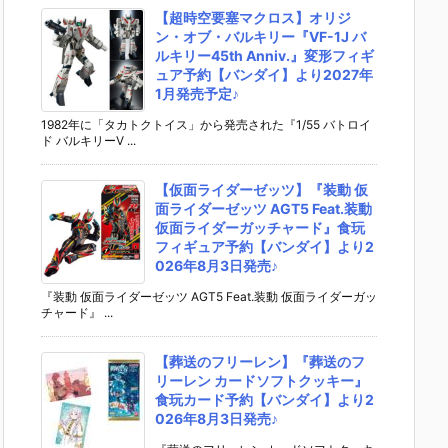
【超時空要塞マクロス】オリジ
ン・オブ・バルキリー『VF-1J バ
ルキリー45th Anniv.』変形フィギ
ュア予約【バンダイ】より2027年
1月発売予定♪
1982年に「タカトクトイス」から発売された『1/55 バトロイ
ド バルキリーV ...
【仮面ライダーゼッツ】『装動 仮
面ライダーゼッツ AGT5 Feat.装動
仮面ライダーガッチャード』食玩
フィギュア予約【バンダイ】より2
026年8月3日発売♪
『装動 仮面ライダーゼッツ AGT5 Feat.装動 仮面ライダーガッ
チャード』 ...
【葬送のフリーレン】『葬送のフ
リーレン カードソフトクッキー』
食玩カード予約【バンダイ】より2
026年8月3日発売♪