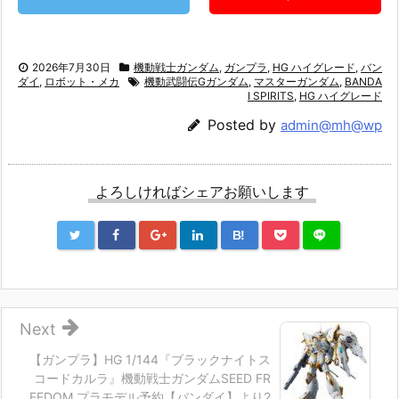
2026年7月30日
機動戦士ガンダム
,
ガンプラ
,
HG ハイグレード
,
バン
ダイ
,
ロボット・メカ
機動武闘伝Gガンダム
,
マスターガンダム
,
BANDA
I SPIRITS
,
HG ハイグレード
Posted by
admin@mh@wp
よろしければシェアお願いします
B!
Next
【ガンプラ】HG 1/144『ブラックナイトス
コードカルラ』機動戦士ガンダムSEED FR
EEDOM プラモデル予約【バンダイ】より2