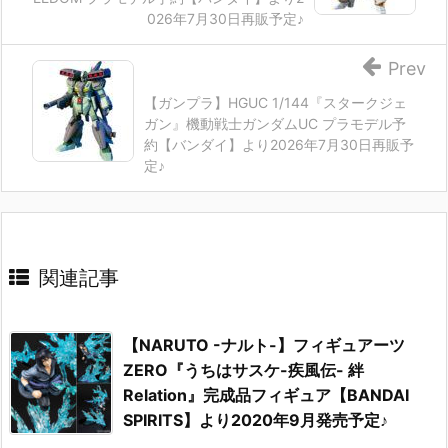
026年7月30日再販予定♪
Prev
【ガンプラ】HGUC 1/144『スタークジェ
ガン』機動戦士ガンダムUC プラモデル予
約【バンダイ】より2026年7月30日再販予
定♪
関連記事
【NARUTO -ナルト-】フィギュアーツ
ZERO『うちはサスケ-疾風伝- 絆
Relation』完成品フィギュア【BANDAI
SPIRITS】より2020年9月発売予定♪