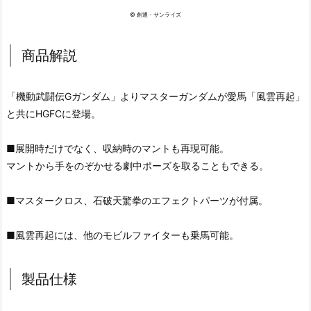
© 創通・サンライズ
商品解説
「機動武闘伝Gガンダム」よりマスターガンダムが愛馬「風雲再起」
と共にHGFCに登場。
■展開時だけでなく、収納時のマントも再現可能。
マントから手をのぞかせる劇中ポーズを取ることもできる。
■マスタークロス、石破天驚拳のエフェクトパーツが付属。
■風雲再起には、他のモビルファイターも乗馬可能。
製品仕様