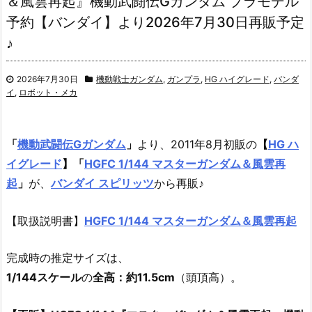
＆風雲再起』機動武闘伝Gガンダム プラモデル
予約【バンダイ】より2026年7月30日再販予定
♪
2026年7月30日
機動戦士ガンダム
,
ガンプラ
,
HG ハイグレード
,
バンダ
イ
,
ロボット・メカ
「
機動武闘伝Gガンダム
」
より、2011年8月初販の
【
HG ハ
イグレード
】
「
HGFC 1/144 マスターガンダム＆風雲再
起
」
が、
バンダイ スピリッツ
から再販♪
【取扱説明書】
HGFC 1/144 マスターガンダム＆風雲再起
完成時の推定サイズは、
1/144スケール
の
全高：約11.5cm
（頭頂高）。