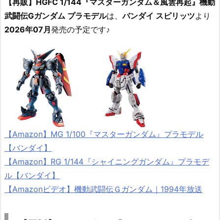
【再販】HGFC 1/144『マスターガンダム＆風雲再起』機動
武闘伝Gガンダム プラモデル
は、
バンダイ スピリッツ
より
2026年07月
発売の予定です♪
【Amazon】MG 1/100『マスターガンダム』プラモデル
【バンダイ】
【Amazon】RG 1/144『シャイニングガンダム』プラモデ
ル【バンダイ】
【Amazonビデオ】機動武闘伝Ｇガンダム｜1994年放送