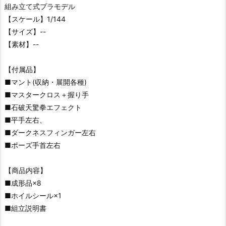
組み立て式プラモデル
【スケール】1/144
【サイズ】--
【素材】--
【付属品】
■マント(収納・展開各種)
■マスタークロス＋握り手
■石破天驚拳エフェクト
■平手左右、
■ダークネスフィンガー左右
■ポーズ手首左右
【商品内容】
■成形品×8
■ホイルシール×1
■組立説明書