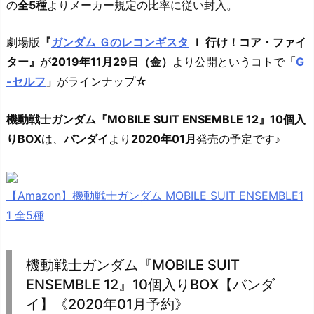
の
全5種
よりメーカー規定の比率に従い封入。
劇場版
『
ガンダム Ｇのレコンギスタ
Ｉ 行け！コア・ファイ
ター』
が
2019年11月29日（金）
より公開というコトで
「
G
-セルフ
」
がラインナップ☆
機動戦士ガンダム『MOBILE SUIT ENSEMBLE 12』10個入
りBOX
は、
バンダイ
より
2020年01月
発売の予定です♪
【Amazon】機動戦士ガンダム MOBILE SUIT ENSEMBLE1
1 全5種
機動戦士ガンダム『MOBILE SUIT
ENSEMBLE 12』10個入りBOX【バンダ
イ】《2020年01月予約》