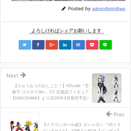
Posted by
admin@mh@wp
よろしければシェアお願いします
B!
Next
【りゅうおうのおしごと！】KDcolle『空
銀子 ゴスロリVer.』1/7 完成品フィギュア
【KADOKAWA】より2020年3月発売予定♪
Prev
【ドラゴンボール超】ガシャポン『VSドラ
ゴンボール13』12個入りBOX【バンダイ】