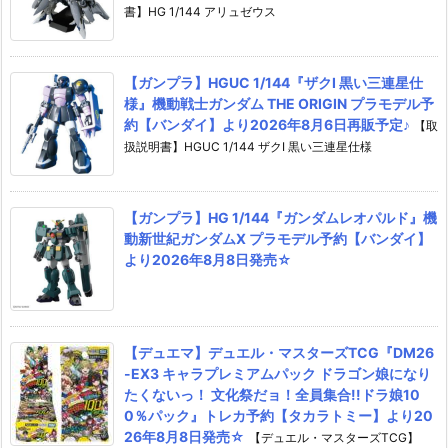
書】HG 1/144 アリュゼウス
【ガンプラ】HGUC 1/144『ザクI 黒い三連星仕
様』機動戦士ガンダム THE ORIGIN プラモデル予
約【バンダイ】より2026年8月6日再販予定♪
【取
扱説明書】HGUC 1/144 ザクI 黒い三連星仕様
【ガンプラ】HG 1/144『ガンダムレオパルド』機
動新世紀ガンダムX プラモデル予約【バンダイ】
より2026年8月8日発売☆
【デュエマ】デュエル・マスターズTCG『DM26
-EX3 キャラプレミアムパック ドラゴン娘になり
たくないっ！ 文化祭だョ！全員集合!!ドラ娘10
0％パック』トレカ予約【タカラトミー】より20
26年8月8日発売☆
【デュエル・マスターズTCG】