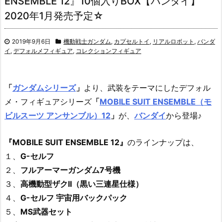
ENSEMBLE 12』10個入りBOX【バンダイ】
2020年1月発売予定☆
2019年9月6日
機動戦士ガンダム
,
カプセルトイ
,
リアルロボット
,
バンダ
イ
,
デフォルメフィギュア
,
コレクションフィギュア
「
ガンダムシリーズ
」
より、
武装をテーマにしたデフォル
メ・フィギュアシリーズ
「
MOBILE SUIT ENSEMBLE（モ
ビルスーツ アンサンブル）12
」
が、
バンダイ
から登場♪
『MOBILE SUIT ENSEMBLE 12』
のラインナップは、
１、
G-セルフ
２、
フルアーマーガンダム7号機
３、
高機動型ザクII（黒い三連星仕様）
４、
G-セルフ 宇宙用バックパック
５、
MS武器セット