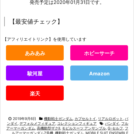
発売予定は2020年01月31日です。
【最安値チェック】
【アフィリエイトリンク】を使用しています
あみあみ
ホビーサーチ
駿河屋
Amazon
楽天
2019年9月6日
機動戦士ガンダム
,
カプセルトイ
,
リアルロボット
,
バ
ンダイ
,
デフォルメフィギュア
,
コレクションフィギュア
バンダイ
,
フル
アーマーガンダム
,
高機動型ザクII
,
モビルスーツ アンサンブル
,
G-セルフ
,
フ
ルアーマーガンダム7号機
,
機動戦士ガンダム
,
MOBILE SUIT ENSEMBLE