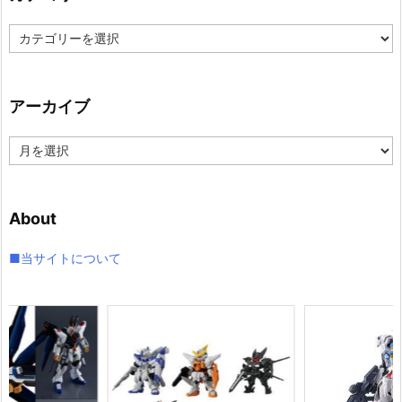
カ
テ
ゴ
リ
アーカイブ
ー
ア
ー
カ
イ
About
ブ
■当サイトについて