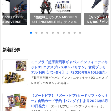
ムSEED DES
『機動戦士ガンダム MOBILE S
【ガンプラ】FULL
M UNIVERSE
UIT ENSEMBLE 16』デフォル
S 1/100『ガ
EEDOM GUNDA
メ可動フィギュア予約【バンダ
ル』機動戦士ガ
L/ストライクフリ
イ】より2026年12月再販予定♪
女 プラモデル
ム』可動フィギュ
より2026年8
イ】より2026
♪
新着記事
ミニプラ『超宇宙刑事ギャバン インフィニティキ
ット03 エクスプレスギャバリオン』食玩プラモ
デル予約【バンダイ】より2026年8月10日発売♪
『超宇宙刑事ギャバン インフィニティキット03 エクスプ
レスギャバリオン』の内容 ...
【ズートピア】『ズートピア/カードソフトクッキ
ー』食玩カード予約【バンダイ】より2026年8月
10日発売♪
『ズートピア/カードソフトクッキー』は、