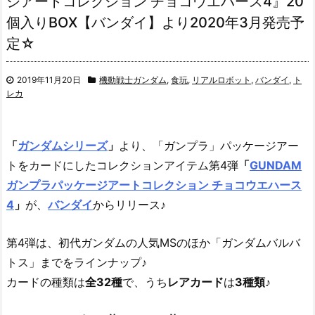
ジアートコレクション チョコウエハース4』20
個入りBOX【バンダイ】より2020年3月発売予
定☆
2019年11月20日
機動戦士ガンダム
,
食玩
,
リアルロボット
,
バンダイ
,
ト
レカ
「
ガンダムシリーズ
」
より、「ガンプラ」パッケージアー
トをカードにしたコレクションアイテム第4弾
「
GUNDAM
ガンプラパッケージアートコレクション チョコウエハース
4
」
が、
バンダイ
からリリース♪
第4弾は、初代ガンダムの人気MSのほか「ガンダムバルバ
トス」までをラインナップ♪
カードの種類は
全32種
で、うち
レアカード
は
3種類
♪