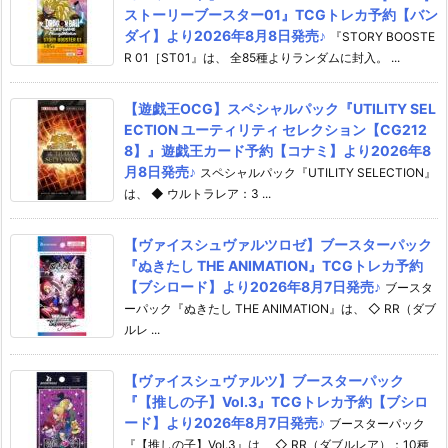
ストーリーブースター01』TCGトレカ予約【バン
ダイ】より2026年8月8日発売♪
『STORY BOOSTE
R 01［ST01』は、 全85種よりランダムに封入。 ...
【遊戯王OCG】スペシャルパック『UTILITY SEL
ECTION ユーティリティ セレクション【CG212
8】』遊戯王カード予約【コナミ】より2026年8
月8日発売♪
スペシャルパック『UTILITY SELECTION』
は、 ◆ ウルトラレア：3 ...
【ヴァイスシュヴァルツロゼ】ブースターパック
『ぬきたし THE ANIMATION』TCGトレカ予約
【ブシロード】より2026年8月7日発売♪
ブースタ
ーパック『ぬきたし THE ANIMATION』は、 ◇ RR（ダブ
ルレ ...
【ヴァイスシュヴァルツ】ブースターパック
『【推しの子】Vol.3』TCGトレカ予約【ブシロ
ード】より2026年8月7日発売♪
ブースターパック
『【推しの子】Vol.3』は、 ◇ RR（ダブルレア）：10種