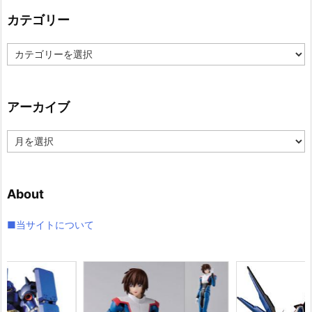
カテゴリー
カ
テ
ゴ
リ
アーカイブ
ー
ア
ー
カ
イ
About
ブ
■当サイトについて