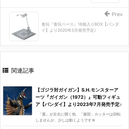
Prev
食玩『食玩ベース』18個入りBOX【バンダ
イ】より2020年3月発売予定♪
関連記事
【ゴジラ対ガイガン】S.H.モンスターア
ーツ『ガイガン（1972）』可動フィギュ
ア【バンダイ】より2023年7月発売予定♪
「翼」が左右に開く他、「腹部」カッターは回転
しませんが、少しは動くようです☆