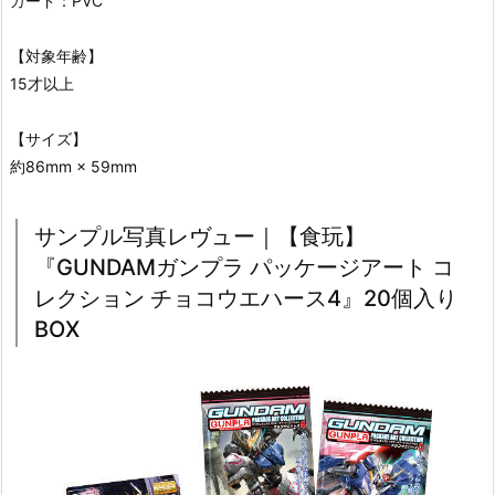
カード：PVC
【対象年齢】
15才以上
【サイズ】
約86mm × 59mm
サンプル写真レヴュー｜【食玩】
『GUNDAMガンプラ パッケージアート コ
レクション チョコウエハース4』20個入り
BOX