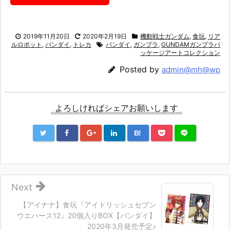
2019年11月20日
2020年2月19日
機動戦士ガンダム
,
食玩
,
リア
ルロボット
,
バンダイ
,
トレカ
バンダイ
,
ガンプラ
,
GUNDAMガンプラパ
ッケージアートコレクション
Posted by
admin@mh@wp
よろしければシェアお願いします
B!
Next
【アイナナ】食玩『アイドリッシュセブン
ウエハース12』20個入りBOX【バンダイ】
2020年3月発売予定♪