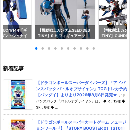
UC 1/144『ギ
【機動戦士ガンダムSEED DES
【機動戦士ガンダム
レズン・シュナイ
TINY】S.H.フィギュアーツ
TINY】GUNDAM
』機動戦士ガンダ
『キラ・ヤマト（オーブ連合首
『STRIKE FRE
ア プラモデル予
長国パイロットスーツVer.）』
M RENEWAL
026年7月30
可動フィギュア予約【バンダ
ーダムガンダム
イ】より2026年12月発売予定♪
ア予約【バンダイ
年12月発売予定
新着記事
【ドラゴンボールスーパーダイバーズ】『アドバ
ンスパック バトルオブサイヤン』TCGトレカ予約
【バンダイ】よりより2026年8月8日発売☆
アド
バンスパック『バトルオブサイヤン』は、 ◆ R：12種 ◆
SR：8種 ◆ ...
【ドラゴンボールスーパーカードゲーム フュージ
ョンワールド】『STORY BOOSTER 01［ST01］