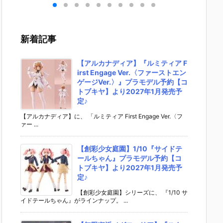
マチ
リーズ『ウイ
EMBLE 31』
EMBLE 14』
MSメカ
ン
ングマン完全
デフォルメ可
デフォルメ可
ルバスト
ガシ
版』可動フィ
動フィギュア
動フィギュア
『デス
レイ
ギュア【SO-
予約【バンダ
予約【バンダ
ーガンダ
新着記事
ュア
TA】より202
イ】より202
イ】より202
ecII』
イ】
5年4月発売予
6年10月発売
6年6月再販予
ュア予
年9
定♪
予定♪
定♪
ンダイ
【アルカナディア】『ルミティア F
♪
2026
irst Engage Ver.〈ファーストエン
売予定♪
ゲージVer.〉』プラモデル予約【コ
トブキヤ】より2027年1月発売予
定♪
【アルカナディア】に、 「ルミティア First Engage Ver.〈フ
ァー ...
【創彩少女庭園】1/10『サイドテ
ールちゃん』プラモデル予約【コ
トブキヤ】より2027年1月発売予
定♪
【創彩少女庭園】シリーズに、 『1/10 サ
イドテールちゃん』がラインナップ。 ...