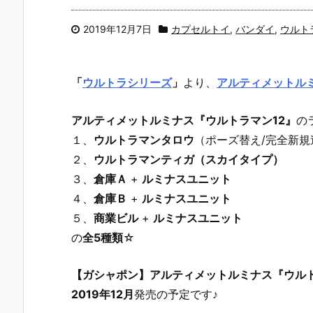
2019年12月7日
カプセルトイ
,
バンダイ
,
ウルト
「
ウルトラシリーズ
」
より、
アルティメットル
アルティメットルミナス『ウルトラマン12』
の
１、
ウルトラマンタロウ
（ポーズ替え/完全新規
２、
ウルトラマンティガ（スカイタイプ）
３、
倉庫Ａ
+
ルミナスユニット
４、
倉庫Ｂ
+
ルミナスユニット
５、
商業ビル
+
ルミナスユニット
の
全5種類
☆
【ガシャポン】アルティメットルミナス『ウルト
2019年12月
発売の予定です♪