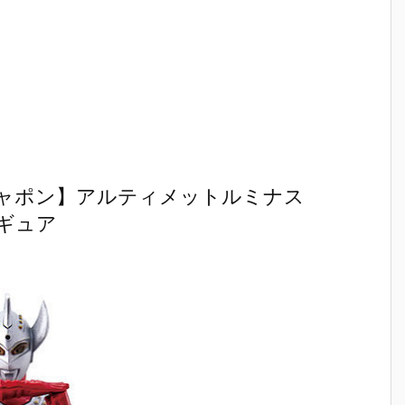
』
EMBLE 29』
～初音ミク c
NSEMBLE ～
RAITS『
可
デフォルメ可
olor Ver.～』
初音ミク colo
ュ&ニャア
ア
動フィギュア
4個入りBOX
r Ver.～』モ
セット』
ダ
予約【バンダ
【バンダイ】
ビルスーツ ア
ャポート
2
イ】より202
より2025年9
ンサンブル 10
ツ フィギ
5年9月発売予
月発売予約♪
個入りBOX
【バンダ
定♪
【バンダイ】
より2025
より2025年8
月発売予定
月発売予約♪
ャポン】アルティメットルミナス
ギュア