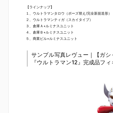
EMBLE 14』
MSメカニカ
EMBLE 13』
EMBLE 30
デフォルメ可
ルバスト09
デフォルメ可
デフォルメ
【ラインナップ】
動フィギュア
『デスティニ
動フィギュア
動フィギュ
１、ウルトラマンタロウ（ポーズ替え/完全新規造形）
予約【バンダ
ーガンダムSp
予約【バンダ
予約【バン
２、ウルトラマンティガ（スカイタイプ）
イ】より202
ecII』フィギ
イ】より202
イ】より20
6年6月再販予
ュア予約【バ
6年2月26日
6年1月29日
３、倉庫Ａ+ルミナスユニット
定♪
ンダイ】より
再販予定♪
発売♪
４、倉庫Ｂ+ルミナスユニット
2026年4月発
５、商業ビル+ルミナスユニット
売予定♪
サンプル写真レヴュー｜【ガシ
『ウルトラマン12』完成品フィ