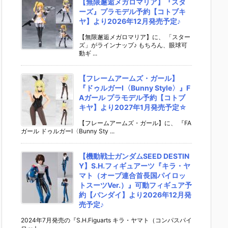
【無限邂逅メガロマリア】『スタ
ーズ』プラモデル予約【コトブキ
ヤ】より2026年12月発売予定♪
【無限邂逅メガロマリア】に、 「スター
ズ」がラインナップ♪ もちろん、眼球可
動ギ ...
【フレームアームズ・ガール】
『ドゥルガーI〈Bunny Style〉』F
Aガール プラモデル予約【コトブ
キヤ】より2027年1月発売予定☆
【フレームアームズ・ガール】に、 『FA
ガール ドゥルガーI〈Bunny Sty ...
【機動戦士ガンダムSEED DESTIN
Y】S.H.フィギュアーツ『キラ・ヤ
マト（オーブ連合首長国パイロッ
トスーツVer.）』可動フィギュア予
約【バンダイ】より2026年12月発
売予定♪
2024年7月発売の『S.H.Figuarts キラ・ヤマト（コンパスパイ