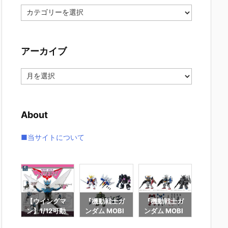
カ
テ
ゴ
リ
アーカイブ
ー
ア
ー
カ
イ
About
ブ
■当サイトについて
Gu
【ウイングマ
『機動戦士ガ
『機動戦士ガ
【機動
uuu
ン】1/12可動
ンダム MOBI
ンダム MOBI
ンダムS
ORT
フィギュアシ
LE SUIT ENS
LE SUIT ENS
FREED