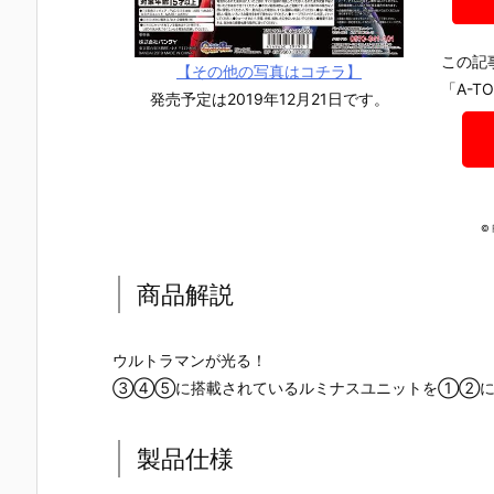
この記
【その他の写真はコチラ】
「A-
発売予定は2019年12月21日です。
©
商品解説
ウルトラマンが光る！
③④⑤に搭載されているルミナスユニットを①②に
『機動戦士ガ
【機動戦士ガ
『機動戦士ガ
『機動戦士
製品仕様
ンダム MOBI
ンダムSEED
ンダム MOBI
ンダム MOB
LE SUIT ENS
FREEDOM】
LE SUIT ENS
LE SUIT EN