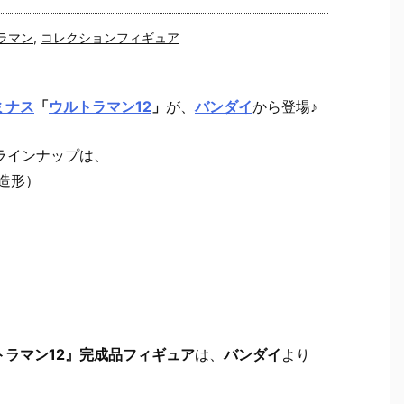
ラマン
,
コレクションフィギュア
ミナス
「
ウルトラマン12
」
が、
バンダイ
から登場♪
ラインナップは、
造形）
ラマン12』完成品フィギュア
は、
バンダイ
より