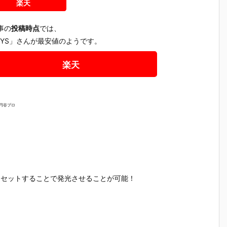
楽天
事の
投稿時点
では、
TOYS」さんが最安値のようです。
楽天
 円谷プロ
セットすることで発光させることが可能！
ガ
『機動戦士ガ
『機動戦士ガ
【機動戦士ガ
【機動戦士
I
ンダム MOBI
ンダム CAPS
ンダム】『M
ndam GQ
S
LE SUIT ENS
ULE ACTION
OBILE SUIT E
uuuX】P