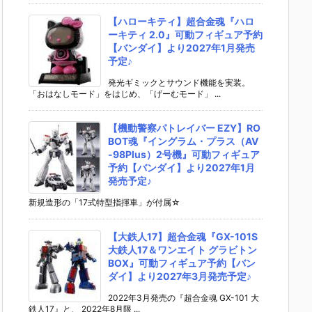
【ハローキティ】超合金魂『ハロ
ーキティ 2.0』可動フィギュア予約
【バンダイ】より2027年1月発売
予定♪
発光ギミックとサウンド機能を実装。
「おはなしモード」をはじめ、「げーむモード」 ...
【機動警察パトレイバー EZY】RO
BOT魂『イングラム・プラス（AV
-98Plus）2号機』可動フィギュア
予約【バンダイ】より2027年1月
発売予定♪
新規造形の「17式特型指揮車」が付属☆
【大鉄人17】超合金魂『GX-101S
大鉄人17＆ワンエイト グラビトン
BOX』可動フィギュア予約【バン
ダイ】より2027年3月発売予定♪
2022年3月発売の『超合金魂 GX-101 大
鉄人17』と、 2022年8月限 ...