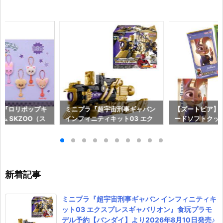
ds】『ロリポップキ
ミニプラ『超宇宙刑事ギャバン
【ズートピア】
ム SKZOO（ス
インフィニティキット03 エク
ードソフトクッ
玩グッズ予約【バ
スプレスギャバリオン』食玩プ
ド予約【バンダイ
026年8月3日発
ラモデル予約【バンダイ】より
年8月10日発売♪
2026年8月10日発売♪
新着記事
ミニプラ『超宇宙刑事ギャバン インフィニティキ
ット03 エクスプレスギャバリオン』食玩プラモ
デル予約【バンダイ】より2026年8月10日発売♪