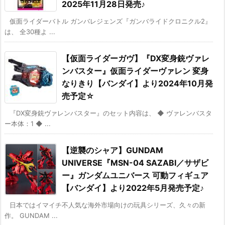
2025年11月28日発売♪
仮面ライダーバトル ガンバレジェンズ『ガンバライドクロニクル2』
は、 全30種よ ...
【仮面ライダーガヴ】『DX変身銃ヴァレ
ンバスター』仮面ライダーヴァレン 変身
なりきり【バンダイ】より2024年10月発
売予定☆
『DX変身銃ヴァレンバスター』のセット内容は、 ◆ ヴァレンバスタ
ー本体：1 ◆ ...
【逆襲のシャア】GUNDAM
UNIVERSE『MSN-04 SAZABI／サザビ
ー』ガンダムユニバース 可動フィギュア
【バンダイ】より2022年5月発売予定♪
日本ではイマイチ不人気な海外市場向けの玩具シリーズ、久々の新
作。 GUNDAM ...