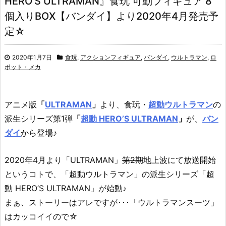
HERO’S ULTRAMAN』食玩 可動フィギュア 8
個入りBOX【バンダイ】より2020年4月発売予
定☆
2020年1月7日
食玩
,
アクションフィギュア
,
バンダイ
,
ウルトラマン
,
ロ
ボット・メカ
アニメ版
「
ULTRAMAN
」
より、
食玩・
超動ウルトラマン
の
派生シリーズ第1弾
「
超動 HERO’S ULTRAMAN
」
が、
バン
ダイ
から登場♪
2020年4月より「ULTRAMAN」
第2期
地上波にて放送開始
というコトで、「超動ウルトラマン」の派生シリーズ「超
動 HERO’S ULTRAMAN」が始動♪
まぁ、ストーリーはアレですが･･･「ウルトラマンスーツ」
はカッコイイので☆