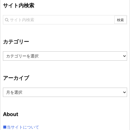
サイト内検索
カテゴリー
カ
テ
ゴ
リ
アーカイブ
ー
ア
ー
カ
イ
About
ブ
■当サイトについて