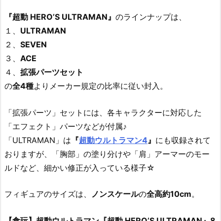
『超動 HERO’S ULTRAMAN』
のラインナップは、
１、
ULTRAMAN
２、
SEVEN
３、
ACE
４、
拡張パーツセット
の
全4種
よりメーカー規定の比率に従い封入。
「拡張パーツ」セットには、各キャラクターに対応した
「エフェクト」パーツなどが付属♪
「ULTRAMAN」は
『
超動ウルトラマン4
』
にも収録されて
おりますが、「胸部」の塗り分けや「肩」アーマーのモー
ルドなど、細かい修正が入っている様子☆
フィギュアのサイズは、
ノンスケール
の
全高約10cm
。
【食玩】超動ウルトラマン『超動 HERO’S ULTRAMAN』8