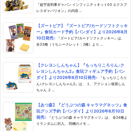
『超宇宙刑事ギャバン インフィニティキット03 エクスプ
レスギャバリオン』の内容 ...
【ズートピア】『ズートピア/カードソフトクッキ
ー』食玩カード予約【バンダイ】より2026年8月
10日発売♪
『ズートピア/カードソフトクッキー』は、
全33種（うちシークレット：2種）より ...
【クレヨンしんちゃん】『もっちりころりん♪ク
レヨンしんちゃん2』食玩フィギュア予約【バン
ダイ】より2026年8月10日発売♪
『もっちりころり
ん♪クレヨンしんちゃん2』は、 １、アクション仮面しん
ちゃん ２ ...
【あつ森】『どうぶつの森 キャラマグネッツ』食
玩グッズ予約【バンダイ】より2026年8月10日
発売♪
『どうぶつの森 キャラマグネッツ』は、 全24種よ
りランダムに封入。 同梱のメモ ...