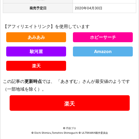
発売予定日
2020年04月30日
【アフィリエイトリンク】を使用しています
あみあみ
ホビーサーチ
駿河屋
Amazon
楽天
この記事の
更新時点
では、 「あきずむ」さんが最安値のようです
（一部地域を除く）。
楽天
© 円谷プロ
© Eiichi Shimizu,Tomohiro Shimoguchi © ULTRAMAN製作委員会