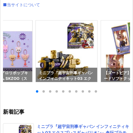
■当サイトについて
ds】『ロリポップキ
ミニプラ『超宇宙刑事ギャバン
【ズートピア】
ム SKZOO（ス
インフィニティキット03 エク
ードソフトクッ
玩グッズ予約【バ
スプレスギャバリオン』食玩プ
ド予約【バンダイ
026年8月3日発
ラモデル予約【バンダイ】より
年8月10日発売♪
2026年8月10日発売♪
新着記事
ミニプラ『超宇宙刑事ギャバン インフィニティキ
ット03 エクスプレスギャバリオン』食玩プラモ