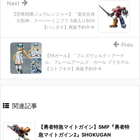
Next
【恐竜戦隊ジュウレンジャー】「進化合体
大獣神」スーパーミニプラ 5個入りBOX
【バンダイ】再販予約中☆
Prev
【FAガール】「フレズヴェルク＝アーテ
ル」フレームアームズ・ガール プラモデル
【コトブキヤ】再販予約中☆
関連記事
【勇者特急マイトガイン】SMP『勇者特
急マイトガイン2』SHOKUGAN