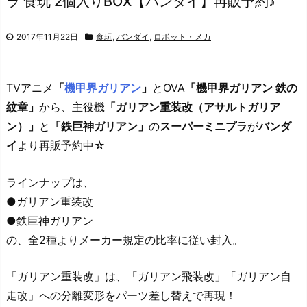
ラ 食玩 2個入りBOX【バンダイ】再販予約♪
2017年11月22日
食玩
,
バンダイ
,
ロボット・メカ
TVアニメ
「
機甲界ガリアン
」
とOVA
「機甲界ガリアン 鉄の
紋章」
から、主役機
「ガリアン重装改（アサルトガリア
ン）」
と
「鉄巨神ガリアン」
の
スーパーミニプラ
が
バンダ
イ
より再販予約中☆
ラインナップは、
●ガリアン重装改
●鉄巨神ガリアン
の、全2種よりメーカー規定の比率に従い封入。
「ガリアン重装改」は、「ガリアン飛装改」「ガリアン自
走改」への分離変形をパーツ差し替えで再現！