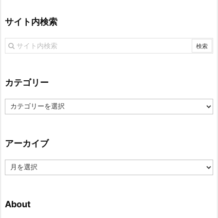
サイト内検索
カテゴリー
カ
テ
ゴ
リ
アーカイブ
ー
ア
ー
カ
イ
About
ブ