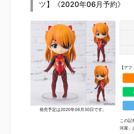
UNDAM UNI
マ』THE GH
『草薙素子』
ィ 2.0』可動
ツ】《2020年06月予約》
VERSE『ST
OST IN THE
THE GHOST
フィギュア
RIKE FREED
SHELL 可動フ
IN THE SHEL
約【バンダ
OM GUNDA
ィギュア予約
L 可動フィギ
イ】より20
M RENEWA
【バンダイ】
ュア予約【バ
7年1月発売
L/ストライク
より2027年1
ンダイ】より
定♪
フリーダムガ
月発売予定♪
2027年1月発
ンダム』可動
売予定♪
フィギュア予
約【バンダ
イ】より202
6年12月発売
【アフ
予定♪
発売予定は2020年06月30日です。
この記
河屋」