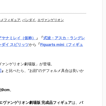
ルメフィギュア
,
バンダイ
,
エヴァンゲリオン
アヤナミレイ（仮称）
」「
式波・アスカ・ラングレ
ンダイ スピリッツ
から
「
Figuarts mini（フィギュ
ヴァンゲリオン劇場版」が登場。
刃
』
と比べたら、“お顔”のデフォルメ具合は良いか
9cm
。
シン・エヴァンゲリオン劇場版 完成品フィギュア
は、
バ