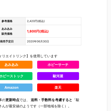
魂『イングラ
人17＆ワンエ
魂『GX-121
ブ・バル
予
ム・プラス
イト グラビト
コン・バトラ
ー『VF-1J
（AV-98Plu
ンBOX』可動
ーV6』変形
ルキリー45
2
s）2号機』可
フィギュア予
合体フィギュ
Anniv.』
予
動フィギュア
約【バンダ
ア予約【バン
フィギュ
参考価格
2,420円(税込)
予約【バンダ
イ】より202
ダイ】より20
約【バン
あみあみ
イ】より202
7年3月発売予
27年2月発売
イ】より2
1,800円(税込)
販売価格
7年1月発売予
定♪
予定♪
7年1月発
定♪
定♪
発売予定日
2020年06月30日
ィリエイトリンク】を使用しています
あみあみ
ホビーサーチ
ホビーストック
駿河屋
Amazon
楽天
事の
更新時点
では、
送料・手数料を考慮すると
「駿
さんが最安値のようです（一部地域を除く）。