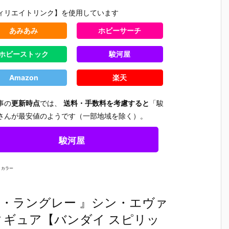
ィリエイトリンク】を使用しています
あみあみ
ホビーサーチ
ホビーストック
駿河屋
Amazon
楽天
事の
更新時点
では、
送料・手数料を考慮すると
「駿
さんが最安値のようです（一部地域を除く）。
駿河屋
 カラー
・アスカ・ラングレー 』シン・エヴァ
テ
【機動警察パ
【大鉄人17】
【超電磁ロボ
【超時空
魂
トレイバー E
超合金魂『G
コン・バトラ
マクロス
ィギュア【バンダイ スピリッ
テ
ZY】ROBOT
X-101S 大鉄
ーV】超合金
リジン・