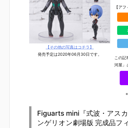
【アフ
【その他の写真はコチラ】
発売予定は2020年06月30日です。
この記
河屋」
©
Figuarts mini『式波
【機動戦士ガ
【攻殻機動
【攻殻機動
【ハローキ
ンダムSEED
隊】ROBOT
隊】S.H.フィ
ィ】超合金
ンゲリオン劇場版 完成品フ
DESTINY】G
魂『フチコ
ギュアーツ
『ハローキ