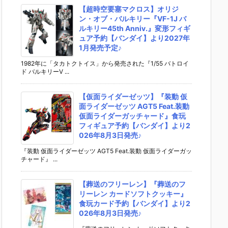
【超時空要塞マクロス】オリジ
ン・オブ・バルキリー『VF-1J バ
ルキリー45th Anniv.』変形フィギ
ュア予約【バンダイ】より2027年
1月発売予定♪
1982年に「タカトクトイス」から発売された『1/55 バトロイ
ド バルキリーV ...
【仮面ライダーゼッツ】『装動 仮
面ライダーゼッツ AGT5 Feat.装動
仮面ライダーガッチャード』食玩
フィギュア予約【バンダイ】より2
026年8月3日発売♪
『装動 仮面ライダーゼッツ AGT5 Feat.装動 仮面ライダーガッ
チャード』 ...
【葬送のフリーレン】『葬送のフ
リーレン カードソフトクッキー』
食玩カード予約【バンダイ】より2
026年8月3日発売♪