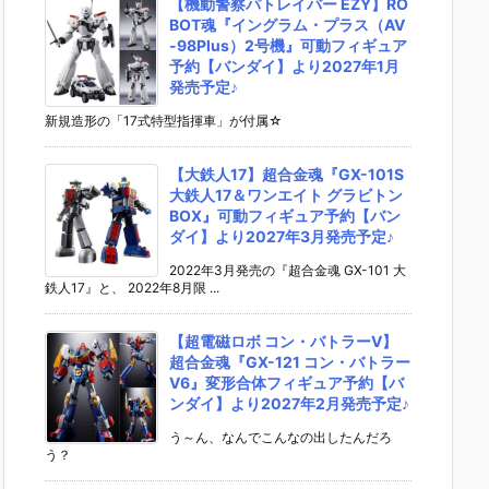
【機動警察パトレイバー EZY】RO
BOT魂『イングラム・プラス（AV
-98Plus）2号機』可動フィギュア
予約【バンダイ】より2027年1月
発売予定♪
新規造形の「17式特型指揮車」が付属☆
【大鉄人17】超合金魂『GX-101S
大鉄人17＆ワンエイト グラビトン
BOX』可動フィギュア予約【バン
ダイ】より2027年3月発売予定♪
2022年3月発売の『超合金魂 GX-101 大
鉄人17』と、 2022年8月限 ...
【超電磁ロボ コン・バトラーV】
超合金魂『GX-121 コン・バトラー
V6』変形合体フィギュア予約【バ
ンダイ】より2027年2月発売予定♪
う～ん、なんでこんなの出したんだろ
う？