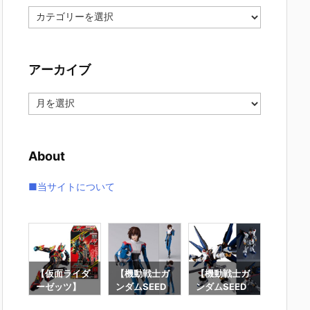
カ
テ
ゴ
リ
アーカイブ
ー
ア
ー
カ
イ
About
ブ
■当サイトについて
要塞
【仮面ライダ
【機動戦士ガ
【機動戦士ガ
【攻殻
】オ
ーゼッツ】
ンダムSEED
ンダムSEED
隊】RO
オ
『装動 仮面ラ
DESTINY】
DESTINY】G
魂『フ