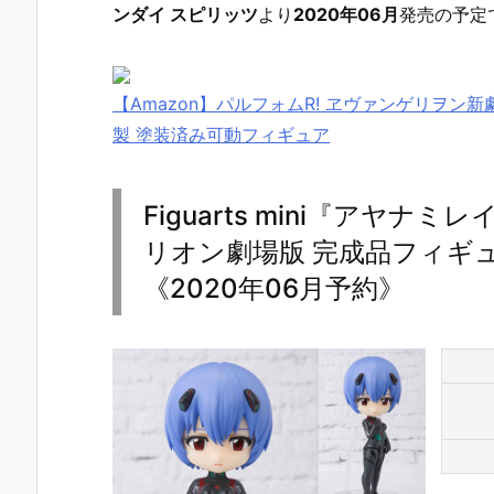
ンダイ スピリッツ
より
2020年06月
発売の予定
【Amazon】パルフォムR! ヱヴァンゲリヲン新劇場
製 塗装済み可動フィギュア
Figuarts mini『アヤ
リオン劇場版 完成品フィギ
《2020年06月予約》