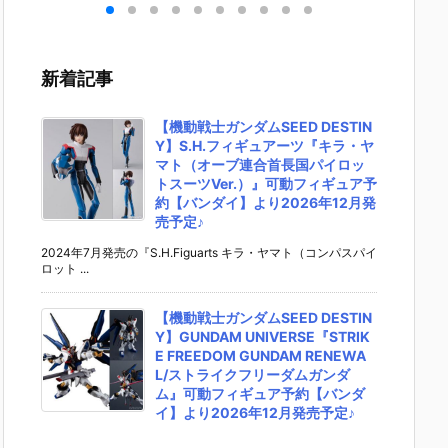
キリ
イダーゼッツ
S.H.フィギュ
UNDAM UNI
マ』THE
 バ
AGT5 Feat.
アーツ『キ
VERSE『ST
OST IN
th
装動 仮面ライ
ラ・ヤマト
RIKE FREED
SHELL
変形
ダーガッチャ
（オーブ連合
OM GUNDA
ィギュ
新着記事
ア予
ード』食玩フ
首長国パイロ
M RENEWA
【バン
ダ
ィギュア予約
ットスーツVe
L/ストライク
より202
02
【バンダイ】
r.）』可動フ
フリーダムガ
月発売予
【機動戦士ガンダムSEED DESTIN
売予
より2026年8
ィギュア予約
ンダム』可動
Y】S.H.フィギュアーツ『キラ・ヤ
月3日発売♪
【バンダイ】
フィギュア予
マト（オーブ連合首長国パイロッ
より2026年1
約【バンダ
トスーツVer.）』可動フィギュア予
2月発売予定♪
イ】より202
約【バンダイ】より2026年12月発
6年12月発売
売予定♪
予定♪
2024年7月発売の『S.H.Figuarts キラ・ヤマト（コンパスパイ
ロット ...
【機動戦士ガンダムSEED DESTIN
Y】GUNDAM UNIVERSE『STRIK
E FREEDOM GUNDAM RENEWA
L/ストライクフリーダムガンダ
ム』可動フィギュア予約【バンダ
イ】より2026年12月発売予定♪