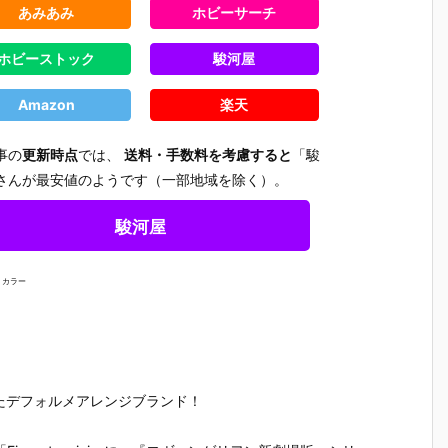
あみあみ
ホビーサーチ
ホビーストック
駿河屋
Amazon
楽天
事の
更新時点
では、
送料・手数料を考慮すると
「駿
さんが最安値のようです（一部地域を除く）。
駿河屋
 カラー
ら誕生したデフォルメアレンジブランド！