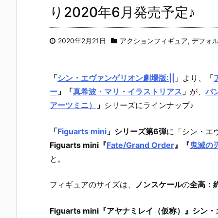
り2020年6月発売予定♪
2020年2月21日
アクションフィギュア
,
デフォ
「
シン・エヴァンゲリオン劇場版:||
」
より、
「
ー
」
「
真希波・マリ・イラストリアス
」
が、
バ
アーツミニ）
」
シリーズにラインナップ♪
「
Figuarts mini
」シリーズ第6弾
に「シン・エ
Figuarts mini『
Fate/Grand Order
』『
鬼滅の
と。
フィギュアのサイズは、
ノンスケール
の
全高：約
Figuarts mini『アヤナミレイ（仮称）』