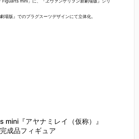
した「Figuarts mini」に、『ヱヴァンゲリヲン新劇場版』シリ
ン劇場版』でのプラグスーツデザインにて立体化。
ts mini『アヤナミレイ（仮称）』
 完成品フィギュア