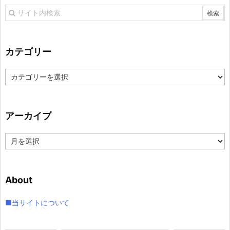
カテゴリー
カ
テ
ゴ
リ
アーカイブ
ー
ア
ー
カ
イ
About
ブ
■当サイトについて