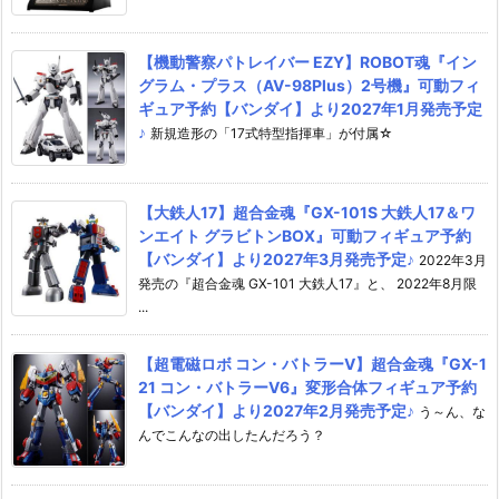
【機動警察パトレイバー EZY】ROBOT魂『イン
グラム・プラス（AV-98Plus）2号機』可動フィ
ギュア予約【バンダイ】より2027年1月発売予定
♪
新規造形の「17式特型指揮車」が付属☆
【大鉄人17】超合金魂『GX-101S 大鉄人17＆ワ
ンエイト グラビトンBOX』可動フィギュア予約
【バンダイ】より2027年3月発売予定♪
2022年3月
発売の『超合金魂 GX-101 大鉄人17』と、 2022年8月限
...
【超電磁ロボ コン・バトラーV】超合金魂『GX-1
21 コン・バトラーV6』変形合体フィギュア予約
【バンダイ】より2027年2月発売予定♪
う～ん、な
んでこんなの出したんだろう？