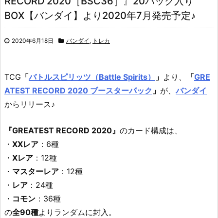
RECORD 2020［BSC36］』20パック入り
BOX【バンダイ】より2020年7月発売予定♪
2020年6月18日
バンダイ
,
トレカ
TCG
「
バトルスピリッツ（Battle Spirits）
」
より、
「
GRE
ATEST RECORD 2020 ブースターパック
」
が、
バンダイ
からリリース♪
『GREATEST RECORD 2020』
のカード構成は、
・
XXレア
：6種
・
Xレア
：12種
・
マスターレア
：12種
・
レア
：24種
・
コモン
：36種
の
全90種
よりランダムに封入。