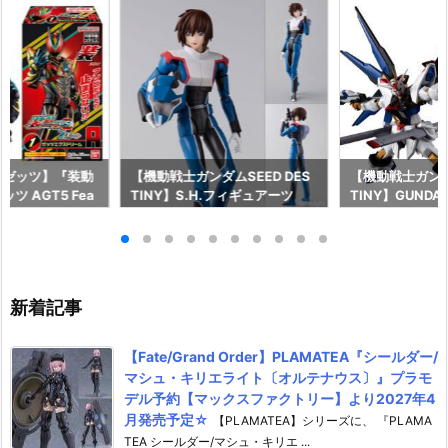
ーゼッツ】『装動
【機動戦士ガンダムSEED DES
【機動戦士ガンダム
ツ AGT5 Fea
TINY】S.H.フィギュアーツ
TINY】GUNDAM
ライダーガッチャー
『キラ・ヤマト（オーブ連合首
『STRIKE FRE
ギュア予約【バン
長国パイロットスーツVer.）』
M RENEWAL
26年8月3日発売
可動フィギュア予約【バンダ
ーダムガンダム
イ】より2026年12月発売予定♪
ア予約【バンダイ
年12月発売予定
新着記事
【Fate/Grand Order】PLAMATEA『シールダー/
マシュ・キリエライト〔オルテナウス〕』プラモ
デル予約【マックスファクトリー】より2027年4
月発売予定☆
【PLAMATEA】シリーズに、 『PLAMA
TEA シールダー/マシュ・キリエ ...