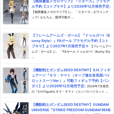
【無限邂逅メガロマリア】『スターズ』プラモデ
ル予約【コトブキヤ】より2026年12月発売予定♪
【無限邂逅メガロマリア】に、 「スターズ」がラインナ
ップ♪ もちろん、眼球可動ギ ...
【フレームアームズ・ガール】『ドゥルガーI〈B
unny Style〉』FAガール プラモデル予約【コト
ブキヤ】より2027年1月発売予定☆
【フレームアー
ムズ・ガール】に、 『FAガール ドゥルガーI〈Bunny Sty
...
【機動戦士ガンダムSEED DESTINY】S.H.フィギ
ュアーツ『キラ・ヤマト（オーブ連合首長国パイ
ロットスーツVer.）』可動フィギュア予約【バン
ダイ】より2026年12月発売予定♪
2024年7月発売
の『S.H.Figuarts キラ・ヤマト（コンパスパイロット ...
【機動戦士ガンダムSEED DESTINY】GUNDAM
UNIVERSE『STRIKE FREEDOM GUNDAM RENE