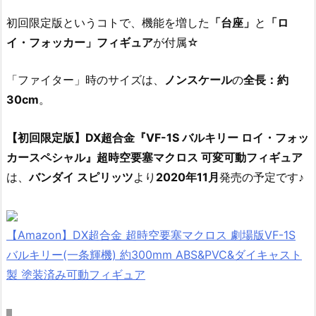
初回限定版というコトで、機能を増した
「台座」
と
「ロ
イ・フォッカー」フィギュア
が付属☆
「ファイター」時のサイズは、
ノンスケール
の
全長：約
30cm
。
【初回限定版】DX超合金『VF-1S バルキリー ロイ・フォッ
カースペシャル』超時空要塞マクロス 可変可動フィギュア
は、
バンダイ スピリッツ
より
2020年11月
発売の予定です♪
【Amazon】DX超合金 超時空要塞マクロス 劇場版VF-1S
バルキリー(一条輝機) 約300mm ABS&PVC&ダイキャスト
製 塗装済み可動フィギュア