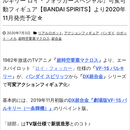
ルキリー ロイ・フォッカースペシャル』可変可
動フィギュア【BANDAI SPIRITS】より2020年
11月発売予定☆
2020年7月3日
リアルロボット
,
アクションフィギュア
,
バンダイ
,
ロボッ
ト・メカ
,
超時空要塞マクロス
,
超合金
1982年放送のTVアニメ
「
超時空要塞マクロス
」
より、エー
スパイロット「
ロイ・フォッカー
」仕様の
「
VF-1S バルキ
リー
」
が、
バンダイ スピリッツ
から
「
DX超合金
」
シリーズ
で
可変アクションフィギュア
化♪
基本的には、2019年11月初販の
DX超合金『劇場版VF-1S バ
ルキリー（一条輝機）』
のリペイント版。
「頭部」は
TV版仕様
で
新規造形
とのコト♪