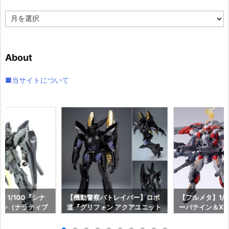
ア
ー
カ
イ
About
ブ
■当サイトについて
 1/100『シナ
【機動警察パトレイバー】ロボ
【フルメタ】1/35
イン（ナラティブ
道『グリフォン アクアユニット
ーバテイン＆XL
Ka』ガンダムNT プ
装備』1/35 可動フィギュア予約
ースター 最終
ダイ】より202
【スリー・ゼロ】より2027年3
タル・パニック！