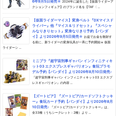
6年9月5日発売☆
2024年に誕生した【仮面ライダーア
クションフィギュア】のブランド名を【TAF〈 ...
【仮面ライダーマイス】変身ベルト『DXマイスド
ライバー』他『マイス＆リドセット』『スペシャ
ルなりきりセット』変身なりきり予約【バンダ
イ】より2026年9月5日発売☆
お盆でお金を散財す
る前に、新ライダーの変身玩具が一斉に予約開始ｗ 仮面
ライダーシ ...
ミニプラ『超宇宙刑事ギャバン インフィニティキ
ット03 エクスプレスギャバリオン』食玩プラモ
デル予約【バンダイ】より2026年8月10日発売♪
『超宇宙刑事ギャバン インフィニティキット03 エクスプ
レスギャバリオン』の内容 ...
【ズートピア】『ズートピア/カードソフトクッキ
ー』食玩カード予約【バンダイ】より2026年8月
10日発売♪
『ズートピア/カードソフトクッキー』は、
全33種（うちシークレット：2種）より ...