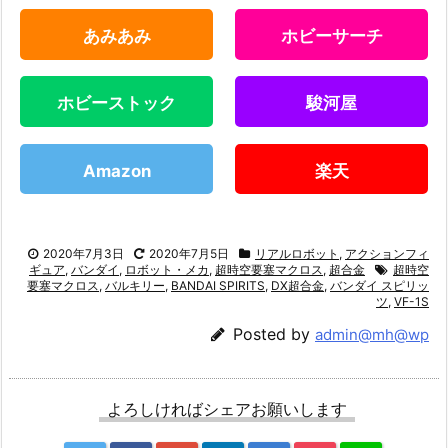
あみあみ
ホビーサーチ
ホビーストック
駿河屋
Amazon
楽天
2020年7月3日
2020年7月5日
リアルロボット
,
アクションフィ
ギュア
,
バンダイ
,
ロボット・メカ
,
超時空要塞マクロス
,
超合金
超時空
要塞マクロス
,
バルキリー
,
BANDAI SPIRITS
,
DX超合金
,
バンダイ スピリッ
ツ
,
VF-1S
Posted by
admin@mh@wp
よろしければシェアお願いします