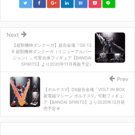
B!
Next
【超獣機神ダンクーガ】超合金魂『GX-13
R 超獣機神ダンクーガ（リニューアルバー
ジョン）』可変合体フィギュア【BANDAI
SPIRITS】より2020年11月再販予定♪
Prev
【ボルテスV】DX超合金魂『VOLT IN BOX
超電磁マシーン ボルテスV』可動フィギュ
ア【BANDAI SPIRITS】より2020年12月発
売予定☆