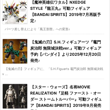
【魔神英雄伝ワタル】NXEDGE
STYLE『龍王丸』可動フィギュア
【BANDAI SPIRITS】2019年7月再販予
定♪
パーツ差し替えにより「鳳王形態」への変形♪
【鬼滅の刃】S.H.フィギュアーツ『竈門
炭治郎 無限城決戦ver.』可動フィギュア
予約【バンダイ】より2025年12月20日
発売♪
【鬼滅の刃】フィギュアに、 「S.H.Figuarts 竈門炭治郎 無限城決戦
v ...
【スター・ウォーズ】名将MOVIE
REALIZATION『足軽 ファースト・オー
ダー ストームトルーパー』可動フィギュ
ア【BANDAI SPIRITS】2019年9月発売