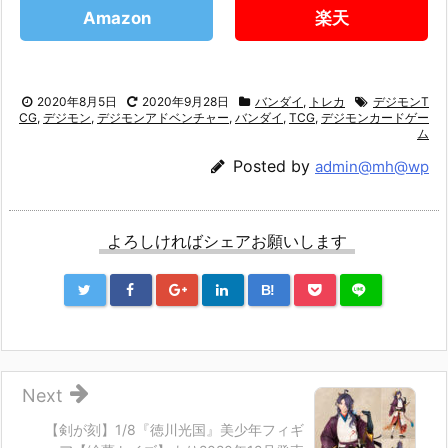
Amazon
楽天
2020年8月5日
2020年9月28日
バンダイ
,
トレカ
デジモンT
CG
,
デジモン
,
デジモンアドベンチャー
,
バンダイ
,
TCG
,
デジモンカードゲー
ム
Posted by
admin@mh@wp
よろしければシェアお願いします
B!
Next
【剣が刻】1/8『徳川光国』美少年フィギ