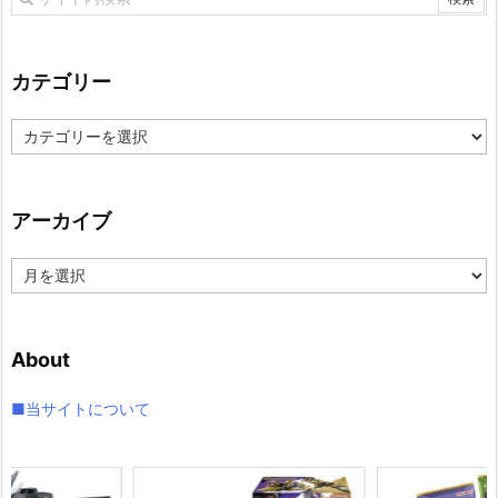
カテゴリー
カ
テ
ゴ
リ
アーカイブ
ー
ア
ー
カ
イ
About
ブ
■当サイトについて