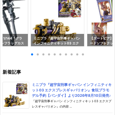
 1/144『グラ
ミニプラ『超宇宙刑事ギャバン
【ズートピア】
オンフラッグカス
インフィニティキット03 エク
ードソフトクッ
ガンダム00 プ
スプレスギャバリオン』食玩プ
ド予約【バンダイ
【バンダイ】より
ラモデル予約【バンダイ】より
年8月10日発売♪
日再販予定♪
2026年8月10日発売♪
新着記事
ミニプラ『超宇宙刑事ギャバン インフィニティキ
ット03 エクスプレスギャバリオン』食玩プラモ
デル予約【バンダイ】より2026年8月10日発売♪
『超宇宙刑事ギャバン インフィニティキット03 エクスプ
レスギャバリオン』の内容 ...