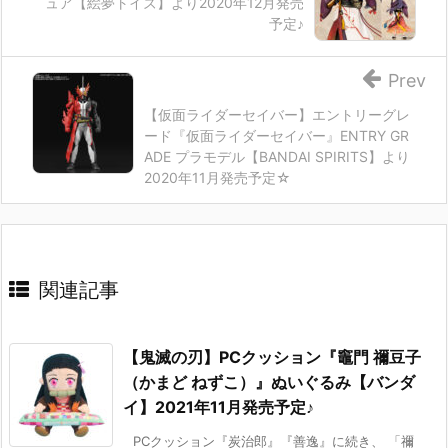
ュア【絵夢トイズ】より2020年12月発売
予定♪
Prev
【仮面ライダーセイバー】エントリーグレ
ード『仮面ライダーセイバー』ENTRY GR
ADE プラモデル【BANDAI SPIRITS】より
2020年11月発売予定☆
関連記事
【鬼滅の刃】PCクッション『竈門 禰豆子
（かまど ねずこ）』ぬいぐるみ【バンダ
イ】2021年11月発売予定♪
PCクッション『炭治郎』『善逸』に続き、 「禰