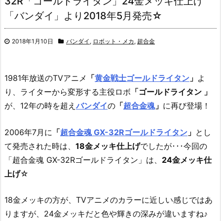
32R「ゴールドライタン」24金メッキ仕上げ
「バンダイ」より2018年5月発売☆
2018年1月10日
バンダイ
,
ロボット・メカ
,
超合金
1981年放送のTVアニメ
「
黄金戦士ゴールドライタン
」
よ
り、ライターから変形する主役ロボ
「ゴールドライタン 」
が、12年の時を超え
バンダイ
の
「
超合金魂
」
に再び登場！
2006年7月に
「
超合金魂 GX-32Rゴールドライタン
」
とし
て発売された時は、
18金メッキ仕上げ
でしたが･･･今回の
「超合金魂 GX-32Rゴールドライタン」は、
24金メッキ仕
上げ
☆
18金メッキの方が、TVアニメのカラーに近しい感じではあ
りますが、24金メッキだと色や輝きの深みが違いますね♪