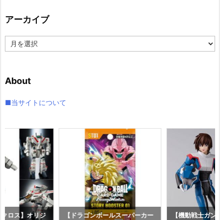
リ
アーカイブ
ー
ア
ー
カ
イ
About
ブ
■当サイトについて
マクロス】オリジ
【ドラゴンボールスーパーカー
【機動戦士ガンダム