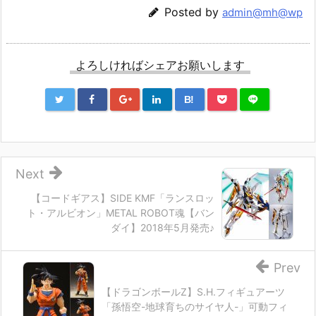
Posted by
admin@mh@wp
よろしければシェアお願いします
B!
Next
【コードギアス】SIDE KMF「ランスロッ
ト・アルビオン」METAL ROBOT魂【バン
ダイ】2018年5月発売♪
Prev
【ドラゴンボールZ】S.H.フィギュアーツ
「孫悟空-地球育ちのサイヤ人-」可動フィ