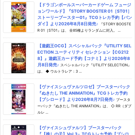
【ドラゴンボールスーパーカードゲーム フュージ
ョンワールド】『STORY BOOSTER 01［ST01］
ストーリーブースター01』TCGトレカ予約【バン
ダイ】より2026年8月8日発売♪
『STORY BOOSTE
R 01［ST01』は、 全85種よりランダムに封入。 ...
【遊戯王OCG】スペシャルパック『UTILITY SEL
ECTION ユーティリティ セレクション【CG212
8】』遊戯王カード予約【コナミ】より2026年8
月8日発売♪
スペシャルパック『UTILITY SELECTION』
は、 ◆ ウルトラレア：3 ...
【ヴァイスシュヴァルツロゼ】ブースターパック
『ぬきたし THE ANIMATION』TCGトレカ予約
【ブシロード】より2026年8月7日発売♪
ブースタ
ーパック『ぬきたし THE ANIMATION』は、 ◇ RR（ダブ
ルレ ...
【ヴァイスシュヴァルツ】ブースターパック
『【推しの子】Vol.3』TCGトレカ予約【ブシロ