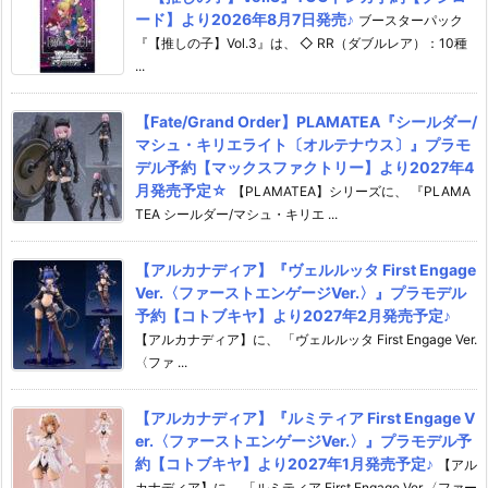
ード】より2026年8月7日発売♪
ブースターパック
『【推しの子】Vol.3』は、 ◇ RR（ダブルレア）：10種
...
【Fate/Grand Order】PLAMATEA『シールダー/
マシュ・キリエライト〔オルテナウス〕』プラモ
デル予約【マックスファクトリー】より2027年4
月発売予定☆
【PLAMATEA】シリーズに、 『PLAMA
TEA シールダー/マシュ・キリエ ...
【アルカナディア】『ヴェルルッタ First Engage
Ver.〈ファーストエンゲージVer.〉』プラモデル
予約【コトブキヤ】より2027年2月発売予定♪
【アルカナディア】に、 「ヴェルルッタ First Engage Ver.
〈ファ ...
【アルカナディア】『ルミティア First Engage V
er.〈ファーストエンゲージVer.〉』プラモデル予
約【コトブキヤ】より2027年1月発売予定♪
【アル
カナディア】に、 「ルミティア First Engage Ver.〈ファー