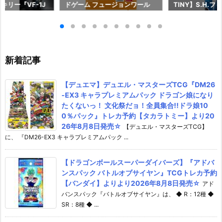
キリー『VF-1J
ドゲーム フュージョンワール
TINY】S.H.
 Anniv.』変形
ド】『STORY BOOSTER 01
『キラ・ヤマト
約【バンダイ】よ
［ST01］ストーリーブースタ
長国パイロットス
発売予定♪
ー01』TCGトレカ予約【バンダ
可動フィギュア
イ】より2026年8月8日発売♪
イ】より2026年
新着記事
【デュエマ】デュエル・マスターズTCG『DM26
-EX3 キャラプレミアムパック ドラゴン娘になり
たくないっ！ 文化祭だョ！全員集合!!ドラ娘10
0％パック』トレカ予約【タカラトミー】より20
26年8月8日発売☆
【デュエル・マスターズTCG】
に、 『DM26-EX3 キャラプレミアムパック ...
【ドラゴンボールスーパーダイバーズ】『アドバ
ンスパック バトルオブサイヤン』TCGトレカ予約
【バンダイ】よりより2026年8月8日発売☆
アド
バンスパック『バトルオブサイヤン』は、 ◆ R：12種 ◆
SR：8種 ◆ ...