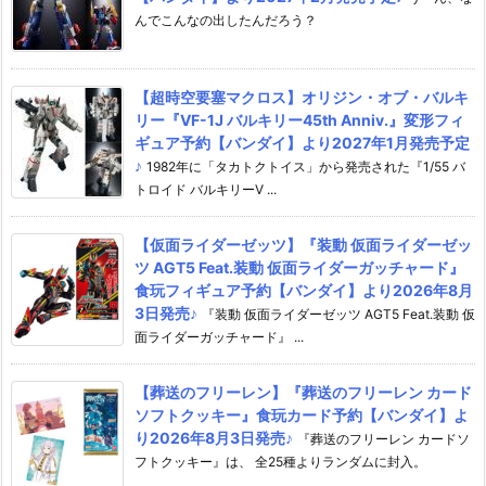
んでこんなの出したんだろう？
【超時空要塞マクロス】オリジン・オブ・バルキ
リー『VF-1J バルキリー45th Anniv.』変形フィ
ギュア予約【バンダイ】より2027年1月発売予定
♪
1982年に「タカトクトイス」から発売された『1/55 バ
トロイド バルキリーV ...
【仮面ライダーゼッツ】『装動 仮面ライダーゼッ
ツ AGT5 Feat.装動 仮面ライダーガッチャード』
食玩フィギュア予約【バンダイ】より2026年8月
3日発売♪
『装動 仮面ライダーゼッツ AGT5 Feat.装動 仮
面ライダーガッチャード』 ...
【葬送のフリーレン】『葬送のフリーレン カード
ソフトクッキー』食玩カード予約【バンダイ】よ
り2026年8月3日発売♪
『葬送のフリーレン カードソ
フトクッキー』は、 全25種よりランダムに封入。