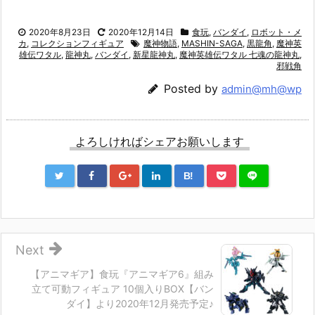
2020年8月23日
2020年12月14日
食玩
,
バンダイ
,
ロボット・メ
カ
,
コレクションフィギュア
魔神物語
,
MASHIN-SAGA
,
黒龍角
,
魔神英
雄伝ワタル
,
龍神丸
,
バンダイ
,
新星龍神丸
,
魔神英雄伝ワタル 七魂の龍神丸
,
邪戦角
Posted by
admin@mh@wp
よろしければシェアお願いします
B!
Next
【アニマギア】食玩『アニマギア6』組み
立て可動フィギュア 10個入りBOX【バン
ダイ】より2020年12月発売予定♪