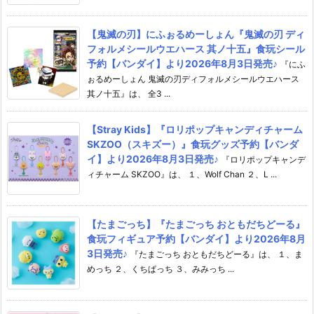
【鬼滅の刃】にふぉるめーしょん『鬼滅の刃 ディ
フォルメシールウエハース 其ノ十五』食玩シール
予約【バンダイ】より2026年8月3日発売♪
『にふ
ぉるめーしょん 鬼滅の刃ディフォルメシールウエハース
其ノ十五』は、 全3 ...
【Stray Kids】『ロリポップキャンディチャーム
SKZOO（スキズー）』食玩グッズ予約【バンダ
イ】より2026年8月3日発売♪
『ロリポップキャンデ
ィチャーム SKZOO』は、 １、Wolf Chan ２、L ...
【たまごっち】『たまごっち おともだちどーる』
食玩フィギュア予約【バンダイ】より2026年8月
3日発売♪
『たまごっち おともだちどーる』は、 １、ま
めっち ２、くちぱっち ３、みみっち ...