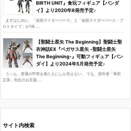
BIRTH UNIT』食玩フィギュア【バンダ
イ】より2020年8発売予定♪
まずはじめに、「仮面ライダーバース」と「仮面ライダーバース・プ
ロトタイプ」が1体 ...
【聖闘士星矢 The Beginning】聖闘士聖
衣神話EX『ペガサス星矢 -聖闘士星矢
The Beginning-』可動フィギュア【バン
ダイ】より2024年5月発売予定♪
う～ん、普通の甲冑を着た人にしか見えない。 でも、原作者「車田
正美」先生のお言葉 ...
サイト内検索