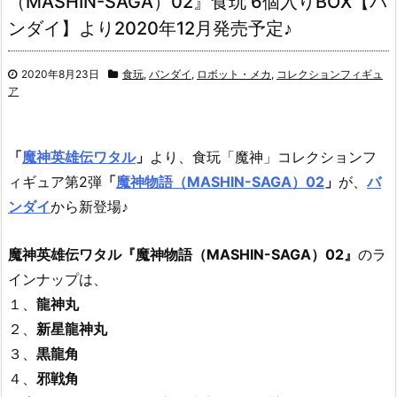
（MASHIN-SAGA）02』食玩 6個入りBOX【バ
ンダイ】より2020年12月発売予定♪
2020年8月23日
食玩
,
バンダイ
,
ロボット・メカ
,
コレクションフィギュ
ア
「
魔神英雄伝ワタル
」
より、
食玩「魔神」コレクションフ
ィギュア第2弾
「
魔神物語（MASHIN-SAGA）02
」
が、
バ
ンダイ
から新登場♪
魔神英雄伝ワタル『魔神物語（MASHIN-SAGA）02』
のラ
インナップは、
１、
龍神丸
２、
新星龍神丸
３、
黒龍角
４、
邪戦角