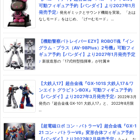
可動フィギュア予約【バンダイ】より2027年1月
発売予定♪
発光ギミックとサウンド機能を実装。 「おは
なしモード」をはじめ、「げーむモード」 ...
【機動警察パトレイバー EZY】ROBOT魂『イン
グラム・プラス（AV-98Plus）2号機』可動フィ
ギュア予約【バンダイ】より2027年1月発売予定
♪
新規造形の「17式特型指揮車」が付属☆
【大鉄人17】超合金魂『GX-101S 大鉄人17＆ワ
ンエイト グラビトンBOX』可動フィギュア予約
【バンダイ】より2027年3月発売予定♪
2022年3月
発売の『超合金魂 GX-101 大鉄人17』と、 2022年8月限
...
【超電磁ロボ コン・バトラーV】超合金魂『GX-1
21 コン・バトラーV6』変形合体フィギュア予約
【バンダイ】より2027年2月発売予定♪
う～ん、な