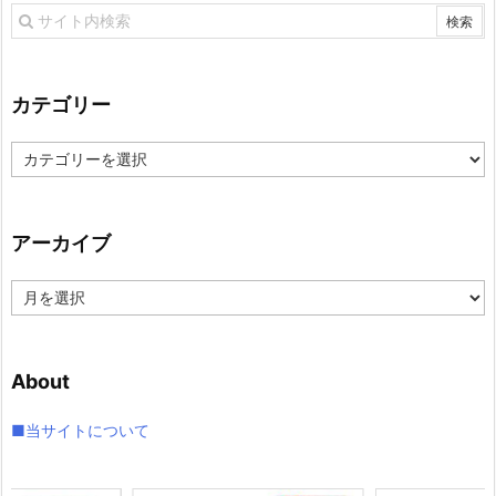
カテゴリー
カ
テ
ゴ
リ
アーカイブ
ー
ア
ー
カ
イ
About
ブ
■当サイトについて