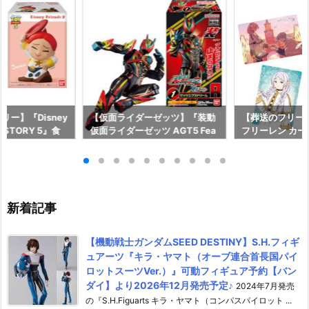
ー】『Disney
【仮面ライダーゼッツ】『装動
【葬送のフリー
OY STORY 5』食
仮面ライダーゼッツ AGT5 Fea
フリーレン カ
予約【バンダイ】
t.装動 仮面ライダーガッチャー
ー』食玩カード
月27日発売♪
ド』食玩フィギュア予約【バン
イ】より2026
ダイ】より2026年8月3日発売
♪
新着記事
【機動戦士ガンダムSEED DESTINY】S.H.フィギ
ュアーツ『キラ・ヤマト（オーブ連合首長国パイ
ロットスーツVer.）』可動フィギュア予約【バン
ダイ】より2026年12月発売予定♪
2024年7月発売
の『S.H.Figuarts キラ・ヤマト（コンパスパイロット ...