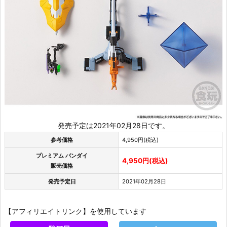
発売予定は2021年02月28日です。
参考価格
4,950円(税込)
プレミアム バンダイ
4,950円(税込)
販売価格
発売予定日
2021年02月28日
【アフィリエイトリンク】を使用しています