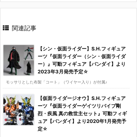
関連記事
【シン・仮面ライダー】S.H.フィギュア
ーツ『仮面ライダー（シン・仮面ライダ
ー）』可動フィギュア【バンダイ】より
2023年3月発売予定☆
モッサリとした布製「コート」（ワイヤー入り）が付属♪
【仮面ライダージオウ】S.H.フィギュア
ーツ『仮面ライダーゲイツリバイブ剛
烈・疾風 真の救世主セット』可動フィギ
ュア【バンダイ】より2020年1月発売予
定☆