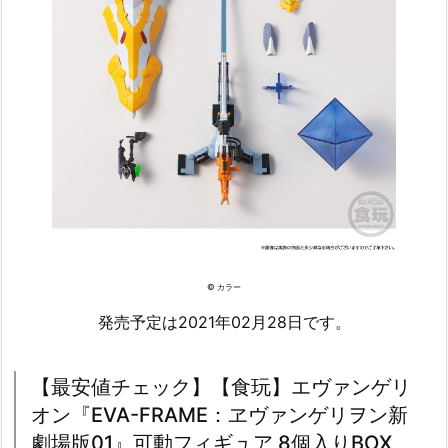
© カラー
発売予定は2021年02月28日です。
【最安値チェック】【食玩】エヴァンゲリ
オン『EVA-FRAME：ヱヴァンゲリヲン新
劇場版01』可動フィギュア 8個入りBOX