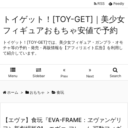
RSS
Feedly
トイゲット！[TOY-GET]｜美少女
フィギュアおもちゃ安値で予約
トイゲット！[TOY-GET]では、美少女フィギュア・ガンプラ・オモ
チャ等の予約・発売・再販情報を【アフィリエイト広告】を利用し
て紹介しています。
«
»
Menu
Sidebar
Search
Prev
Next
ホーム
>
おもちゃ
>
食玩
【エヴァ】食玩『EVA-FRAME：ヱヴァンゲリ