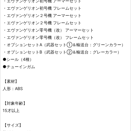
・エヴァンゲリオン初号機 アーマーセット
・エヴァンゲリオン初号機 フレームセット
・エヴァンゲリオン２号機 アーマーセット
・エヴァンゲリオン２号機 フレームセット
・エヴァンゲリオン零号機（改） アーマーセット
・エヴァンゲリオン零号機（改） フレームセット
・オプションセットA（武器セット①＆輸送台：グリーンカラー）
・オプションセットB（武器セット②＆輸送台：グレーカラー）
●シール（4種）
●チューインガム
【素材】
人形：ABS
【対象年齢】
15才以上
【サイズ】