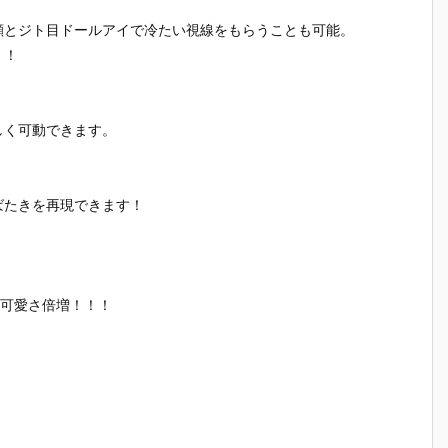
顔とジト目ドールアイで冷たい視線をもらうことも可能。
！！
。
しく可動できます。
ばたきを再現できます！
と可愛さ倍増！！！