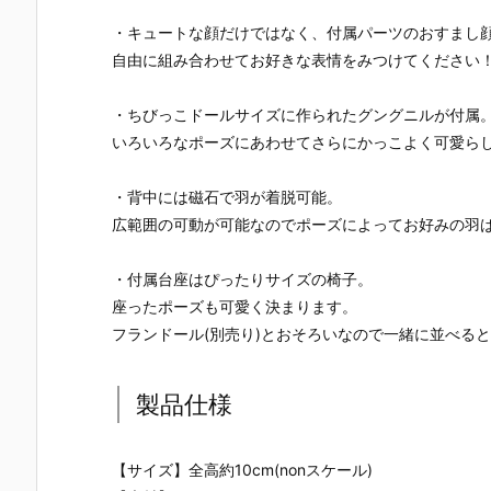
・キュートな顔だけではなく、付属パーツのおすまし
自由に組み合わせてお好きな表情をみつけてください
・ちびっこドールサイズに作られたグングニルが付属
いろいろなポーズにあわせてさらにかっこよく可愛ら
・背中には磁石で羽が着脱可能。
広範囲の可動が可能なのでポーズによってお好みの羽
・付属台座はぴったりサイズの椅子。
座ったポーズも可愛く決まります。
フランドール(別売り)とおそろいなので一緒に並べる
製品仕様
【サイズ】全高約10cm(nonスケール)