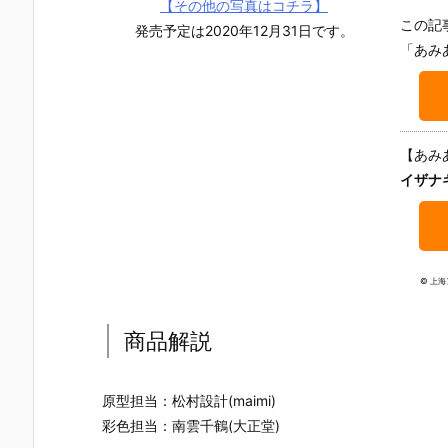
【その他の写真はコチラ】
この記
発売予定は2020年12月31日です。
「あみ
【あみ
イザナ
© 上
商品解説
【リカちゃん
【リカちゃん
【ハピネスク
【SugarCu
原型担当：松村設計(maimi)
人形】『初音
人形】ぷちリ
ローバー】
s】ピコニー
彩色担当：南雲千鶴(大正堂)
ミク リカちゃ
カちゃん『初
『乙女の祈り
モP『マシュ