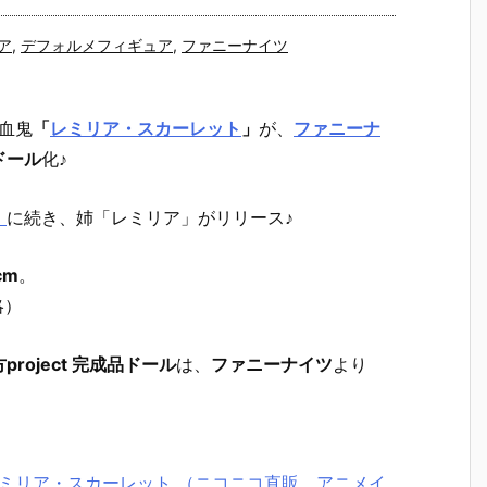
ア
,
デフォルメフィギュア
,
ファニーナイツ
血鬼
「
レミリア・スカーレット
」
が、
ファニーナ
ドール
化♪
』
に続き、姉「レミリア」がリリース♪
cm
。
略）
oject 完成品ドール
は、
ファニーナイツ
より
 レミリア・スカーレット （ニコニコ直販、アニメイ