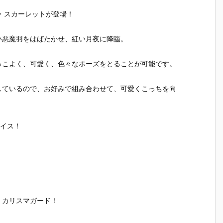
W
る（もちづき
シリーズ『萩
シリーズ『菊
Boo BonB
うる）～Po
原雪歩（はぎ
地 真（きくち
／Swing O
ア・スカーレットが登場！
o
p’n SODA M
わら ゆき
まこと）』ア
ENTAL R
AID～』Lumi
ほ）』アイド
イドルマスタ
ANTICA
い悪魔羽をはばたかせ、紅い月夜に降臨。
ー
nous*Street
ルマスター 1/
ー 1/6 ドール
ール予約
2
ドール予約
6 ドール予約
予約【アゾ
ゾン】より
【アゾン】よ
【アゾン】よ
ン】より202
26年10月
っこよく、可愛く、色々なポーズをとることが可能です。
よ
り2027年1月
り2026年12
6年12月22日
日発売予
月
28日発売予定
月22日発売予
発売予定♪
定
♪
定♪
しているので、お好みで組み合わせて、可愛くこっちを向
！
なイス！
、カリスマガード！