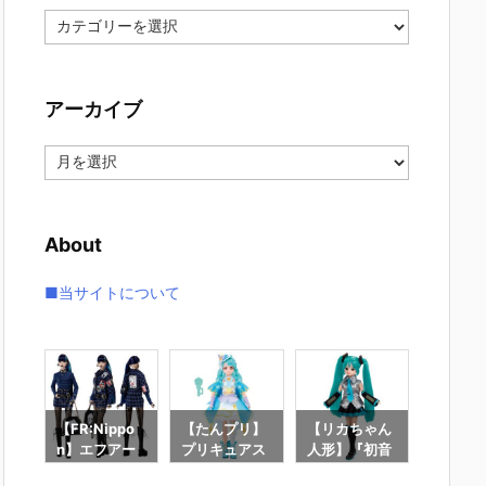
カ
テ
ゴ
リ
アーカイブ
ー
ア
ー
カ
イ
About
ブ
■当サイトについて
ーブ
【FR:Nippo
【たんプリ】
【リカちゃん
【リカ
ン】
n】エフアー
プリキュアス
人形】『初音
人形】
ie
ルニッポン C
タイル『キュ
ミク リカちゃ
カちゃ