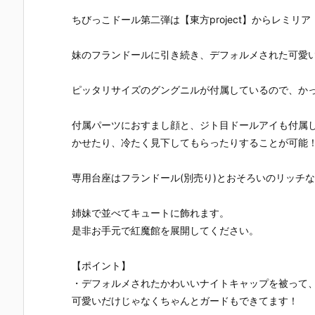
ん』ドール予
音ミクコレク
／まひろ』1/
マロッタ ～
約【タカラト
ション』ドー
6 ドール予約
elcome to S
ちびっこドール第二弾は【東方project】からレミリ
ミー】より20
ル予約【タカ
【アゾン】よ
ugar Cup W
26年8月29日
ラトミー】よ
り2027年2月
nderland！
妹のフランドールに引き続き、デフォルメされた可愛
発売♪
り2026年8月
19日発売予定
～』シュガ
29日発売予定
♪
カップス 1/1
♪
ドール予約
ピッタリサイズのグングニルが付属しているので、か
【アゾン】
り2027年1
22日発売予
付属パーツにおすまし顔と、ジト目ドールアイも付属
☆
かせたり、冷たく見下してもらったりすることが可能
専用台座はフランドール(別売り)とおそろいのリッチ
姉妹で並べてキュートに飾れます。
是非お手元で紅魔館を展開してください。
【ポイント】
・デフォルメされたかわいいナイトキャップを被って
可愛いだけじゃなくちゃんとガードもできてます！