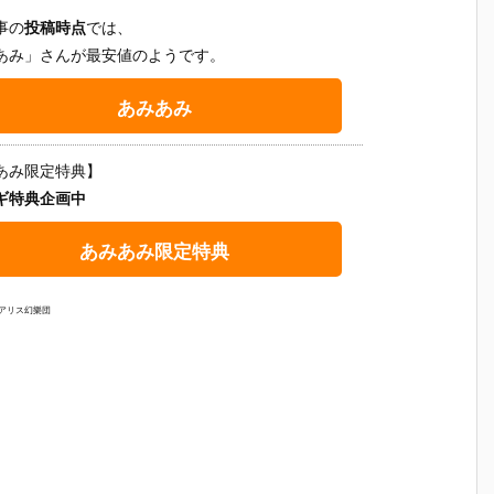
事の
投稿時点
では、
あみ」さんが最安値のようです。
あみあみ
あみ限定特典】
ギ特典企画中
あみあみ限定特典
海アリス幻樂団
p
【ルミナス＊
【アイマス】
【アイマス】
【プーキ
ストリート】
ピュアニーモ
ピュアニーモ
ーボンボ
1/6『望月 う
キャラクター
キャラクター
1/6『Pook