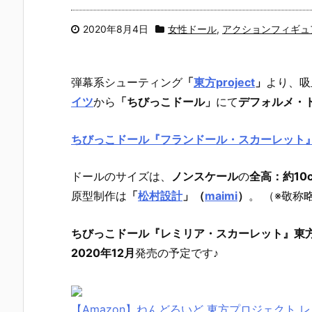
2020年8月4日
女性ドール
,
アクションフィギュ
弾幕系シューティング
「
東方project
」
より、
吸
イツ
から
「ちびっこドール」
にて
デフォルメ・
ちびっこドール『フランドール・スカーレット
ドールのサイズは、
ノンスケール
の
全高：約10
原型制作は
「
松村設計
」（
maimi
）
。 （※敬称
ちびっこドール『レミリア・スカーレット』東方pr
2020年12月
発売の予定です♪
【Amazon】ねんどろいど 東方プロジェクト