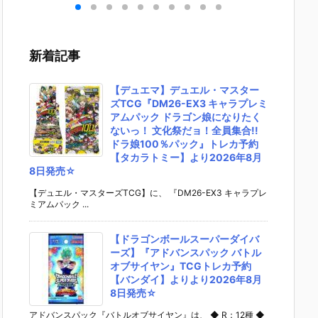
on
ollection Mis
アエクレー
ん』ドール予
音ミク
RI
aki『Street
ル』名探偵プ
約【タカラト
ション
OM
Wise 81106
リキュア！ ド
ミー】より20
ル予約
』ド
ストリート・
ール予約【バ
26年8月29日
ラトミ
新着記事
【ア
ワイズ』ドー
ンダイ】より
発売♪
り202
20
ル予約【アゾ
2026年7月2
29日発
26
ン】より202
5日発売♪
♪
【デュエマ】デュエル・マスター
定☆
6年6月18日
ズTCG『DM26-EX3 キャラプレミ
発売♪
アムパック ドラゴン娘になりたく
ないっ！ 文化祭だョ！全員集合!!
ドラ娘100％パック』トレカ予約
【タカラトミー】より2026年8月
8日発売☆
【デュエル・マスターズTCG】に、 『DM26-EX3 キャラプレ
ミアムパック ...
【ドラゴンボールスーパーダイバ
ーズ】『アドバンスパック バトル
オブサイヤン』TCGトレカ予約
【バンダイ】よりより2026年8月
8日発売☆
アドバンスパック『バトルオブサイヤン』は、 ◆ R：12種 ◆