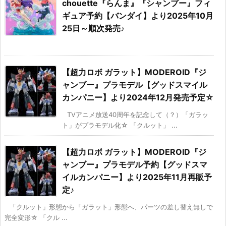
chouette『らんま』『シャンプー』フィ
ギュア予約【バンダイ】より2025年10月
25日～順次発売♪
【超力ロボ ガラット】MODEROID『ジ
ャンブー』プラモデル【グッドスマイル
カンパニー】より2024年12月発売予定☆
TVアニメ放送40周年を記念して（？）「ガラッ
ト」がプラモデル化☆ 「クルット」 ...
【超力ロボ ガラット】MODEROID『ジ
ャンブー』プラモデル予約【グッドスマ
イルカンパニー】より2025年11月再販予
定♪
「クルット」形態から「ガラット」形態へ、パーツの差し替え無しで
完全変形☆ 「クル ...