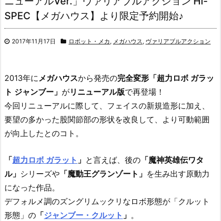
ニューアルVer.」ヴァリアブルアクション Hi-
SPEC【メガハウス】より限定予約開始♪
2017年11月17日
ロボット・メカ
,
メガハウス
,
ヴァリアブルアクション
2013年に
メガハウス
から発売の
完全変形「超力ロボ ガラッ
ト ジャンブー」
が
リニューアル版
で再登場！
今回リニューアルに際して、フェイスの新規造形に加え、
要望の多かった股関節部の形状を改良して、より可動範囲
が向上したとのコト。
「
超力ロボ ガラット
」
と言えば、後の
「魔神英雄伝ワタ
ル」
シリーズや
「魔動王グランゾート」
を生み出す原動力
になった作品。
デフォルメ調のズングリムックリなロボ形態が「クルット
形態」の
「
ジャンブー・クルット
」
。