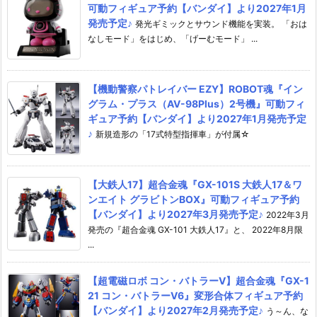
可動フィギュア予約【バンダイ】より2027年1月
発売予定♪
発光ギミックとサウンド機能を実装。 「おは
なしモード」をはじめ、「げーむモード」 ...
【機動警察パトレイバー EZY】ROBOT魂『イン
グラム・プラス（AV-98Plus）2号機』可動フィ
ギュア予約【バンダイ】より2027年1月発売予定
♪
新規造形の「17式特型指揮車」が付属☆
【大鉄人17】超合金魂『GX-101S 大鉄人17＆ワ
ンエイト グラビトンBOX』可動フィギュア予約
【バンダイ】より2027年3月発売予定♪
2022年3月
発売の『超合金魂 GX-101 大鉄人17』と、 2022年8月限
...
【超電磁ロボ コン・バトラーV】超合金魂『GX-1
21 コン・バトラーV6』変形合体フィギュア予約
【バンダイ】より2027年2月発売予定♪
う～ん、な