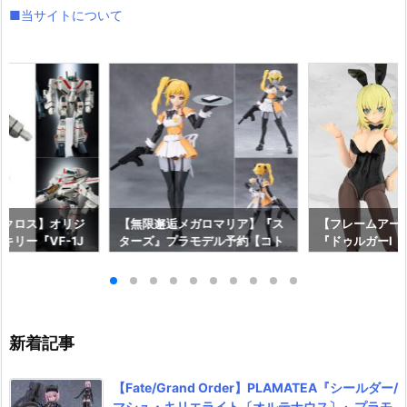
■当サイトについて
マクロス】オリジ
【無限邂逅メガロマリア】『ス
【フレームアー
キリー『VF-1J
ターズ』プラモデル予約【コト
『ドゥルガーI〈Bu
 Anniv.』変形
ブキヤ】より2026年12月発売
e〉』FAガール
約【バンダイ】よ
予定♪
【コトブキヤ】よ
発売予定♪
発売予定☆
新着記事
【Fate/Grand Order】PLAMATEA『シールダー/
マシュ・キリエライト〔オルテナウス〕』プラモ