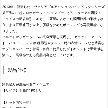
2013年に発売した、ヴァリアブルアクションハイスペックシリーズ
第三弾の「超力ロボガラット ジャンブー」がリニューアル再販！
フェイスの新規造形に加え、ご要望の多かった股関節部の形状を改
良、より可動範囲が向上し脚幅を狭めたポージングも再現可能にな
りました。
クルットからガラットへの完全変形を実現し、“ガラット・アーム
ド・バリアンティ”の各種形態やクルット時の表情パーツなど豊富な
オプションパーツが付属。各所に使用したダイキャストは重量感を
演出し、高級感のある商品内容となっています。
製品仕様
彩色済み完成品可変フィギュア
【サイズ】全高約190ミリ
【セット内容一覧】