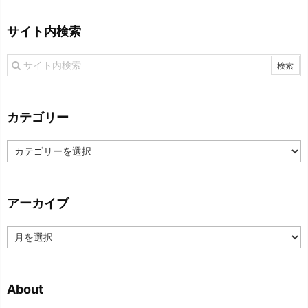
サイト内検索
カテゴリー
カ
テ
ゴ
リ
アーカイブ
ー
ア
ー
カ
イ
About
ブ