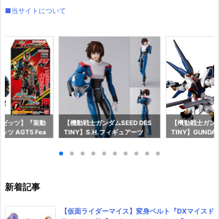
■当サイトについて
ーゼッツ】『装動
【機動戦士ガンダムSEED DES
【機動戦士ガンダム
ツ AGT5 Fea
TINY】S.H.フィギュアーツ
TINY】GUNDAM
ライダーガッチャー
『キラ・ヤマト（オーブ連合首
『STRIKE FRE
ギュア予約【バン
長国パイロットスーツVer.）』
M RENEWAL
26年8月3日発売
可動フィギュア予約【バンダ
ーダムガンダム
イ】より2026年12月発売予定♪
ア予約【バンダイ
年12月発売予定
新着記事
【仮面ライダーマイス】変身ベルト『DXマイスド