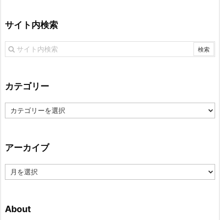
サイト内検索
カテゴリー
カ
テ
ゴ
リ
アーカイブ
ー
ア
ー
カ
イ
About
ブ