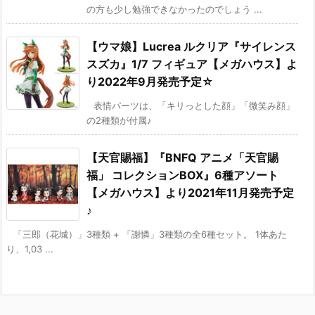
の方も少し勉強できなかったのでしょう ...
【ウマ娘】Lucrea ルクリア『サイレンス
スズカ』1/7 フィギュア【メガハウス】よ
り2022年9月発売予定☆
表情パーツは、「キリっとした顔」「微笑み顔」
の2種類が付属♪
【天官賜福】『BNFQ アニメ「天官賜
福」 コレクションBOX』6種アソート
【メガハウス】より2021年11月発売予定
♪
「三郎（花城）」3種類 + 「謝憐」3種類の全6種セット。 1体あた
り、1,03 ...