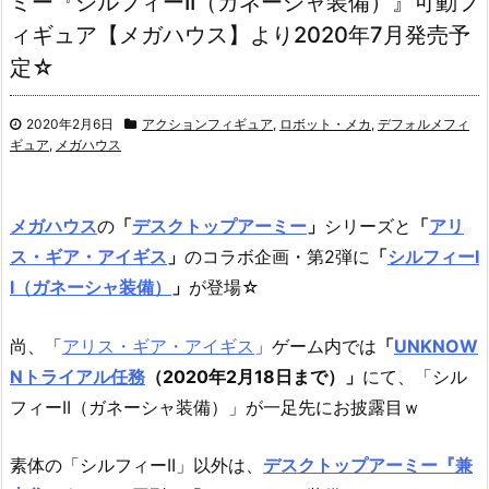
ミー『シルフィーII（ガネーシャ装備）』可動フ
ィギュア【メガハウス】より2020年7月発売予
定☆
2020年2月6日
アクションフィギュア
,
ロボット・メカ
,
デフォルメフィ
ギュア
,
メガハウス
メガハウス
の
「
デスクトップアーミー
」
シリーズと
「
アリ
ス・ギア・アイギス
」
のコラボ企画・第2弾に
「
シルフィーI
I（ガネーシャ装備）
」
が登場☆
尚、「
アリス・ギア・アイギス
」ゲーム内では
「
UNKNOW
Nトライアル任務
（2020年2月18日まで）」
にて、「シル
フィーII（ガネーシャ装備）」が一足先にお披露目ｗ
素体の「シルフィーII」以外は、
デスクトップアーミー『兼