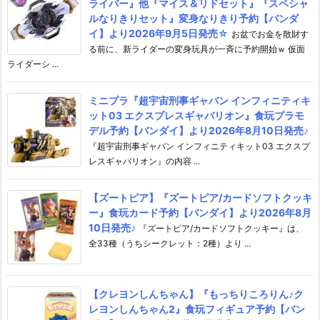
ライバー』他『マイス＆リドセット』『スペシャ
ルなりきりセット』変身なりきり予約【バンダ
イ】より2026年9月5日発売☆
お盆でお金を散財す
る前に、新ライダーの変身玩具が一斉に予約開始ｗ 仮面
ライダーシ ...
ミニプラ『超宇宙刑事ギャバン インフィニティキ
ット03 エクスプレスギャバリオン』食玩プラモ
デル予約【バンダイ】より2026年8月10日発売♪
『超宇宙刑事ギャバン インフィニティキット03 エクスプ
レスギャバリオン』の内容 ...
【ズートピア】『ズートピア/カードソフトクッキ
ー』食玩カード予約【バンダイ】より2026年8月
10日発売♪
『ズートピア/カードソフトクッキー』は、
全33種（うちシークレット：2種）より ...
【クレヨンしんちゃん】『もっちりころりん♪ク
レヨンしんちゃん2』食玩フィギュア予約【バン