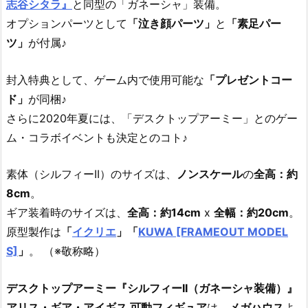
志谷シタラ』
と同型の「ガネーシャ」装備。
オプションパーツとして
「泣き顔パーツ」
と
「素足パー
ツ」
が付属♪
封入特典として、ゲーム内で使用可能な
「プレゼントコー
ド」
が同梱♪
さらに2020年夏には、「デスクトップアーミー」とのゲー
ム・コラボイベントも決定とのコト♪
素体（シルフィーII）のサイズは、
ノンスケール
の
全高：約
8cm
。
ギア装着時のサイズは、
全高：約14cm
x
全幅：約20cm
。
原型製作は
「
イクリエ
」「
KUWA [FRAMEOUT MODEL
S]
」
。 （※敬称略）
デスクトップアーミー『シルフィーII（ガネーシャ装備）』
アリス・ギア・アイギス 可動フィギュア
は、
メガハウス
よ