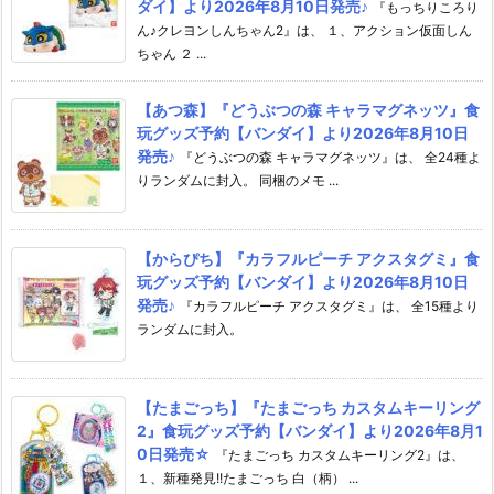
ダイ】より2026年8月10日発売♪
『もっちりころり
ん♪クレヨンしんちゃん2』は、 １、アクション仮面しん
ちゃん ２ ...
【あつ森】『どうぶつの森 キャラマグネッツ』食
玩グッズ予約【バンダイ】より2026年8月10日
発売♪
『どうぶつの森 キャラマグネッツ』は、 全24種よ
りランダムに封入。 同梱のメモ ...
【からぴち】『カラフルピーチ アクスタグミ』食
玩グッズ予約【バンダイ】より2026年8月10日
発売♪
『カラフルピーチ アクスタグミ』は、 全15種より
ランダムに封入。
【たまごっち】『たまごっち カスタムキーリング
2』食玩グッズ予約【バンダイ】より2026年8月1
0日発売☆
『たまごっち カスタムキーリング2』は、
１、新種発見!!たまごっち 白（柄） ...