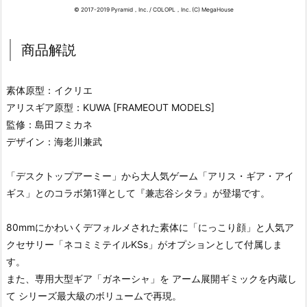
© 2017-2019 Pyramid，Inc. / COLOPL，Inc. (C) MegaHouse
商品解説
素体原型：イクリエ
アリスギア原型：KUWA [FRAMEOUT MODELS]
監修：島田フミカネ
デザイン：海老川兼武
「デスクトップアーミー」から大人気ゲーム「アリス・ギア・アイ
ギス」とのコラボ第1弾として『兼志谷シタラ』が登場です。
80mmにかわいくデフォルメされた素体に「にっこり顔」と人気ア
クセサリー「ネコミミテイルKSs」がオプションとして付属しま
す。
また、専用大型ギア「ガネーシャ」を アーム展開ギミックを内蔵し
て シリーズ最大級のボリュームで再現。