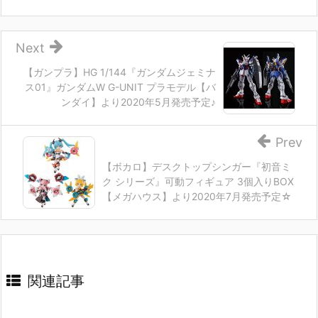
Next
【ガンプラ】HG 1/144『ガンダムジェミナ
ス01』ガンダムW G-UNIT プラモデル【バ
ンダイ】より2020年5月発売予定♪
Prev
【ボカロ】デスクトップシンガー『初音ミ
ク シリーズ』可動フィギュア 3個入りBOX
【メガハウス】より2020年7月発売予定☆
関連記事