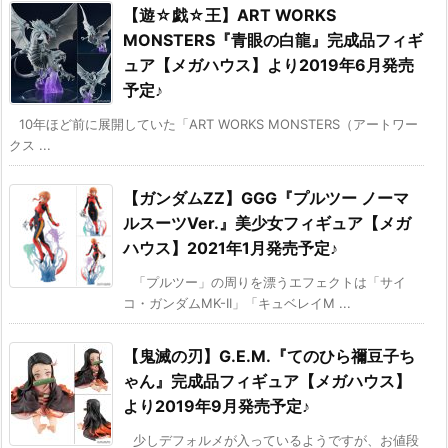
【遊☆戯☆王】ART WORKS
MONSTERS『青眼の白龍』完成品フィギ
ュア【メガハウス】より2019年6月発売
予定♪
10年ほど前に展開していた「ART WORKS MONSTERS（アートワー
クス ...
【ガンダムZZ】GGG『プルツー ノーマ
ルスーツVer.』美少女フィギュア【メガ
ハウス】2021年1月発売予定♪
「プルツー」の周りを漂うエフェクトは「サイ
コ・ガンダムMK-II」「キュベレイM ...
【鬼滅の刃】G.E.M.『てのひら禰豆子ち
ゃん』完成品フィギュア【メガハウス】
より2019年9月発売予定♪
少しデフォルメが入っているようですが、お値段