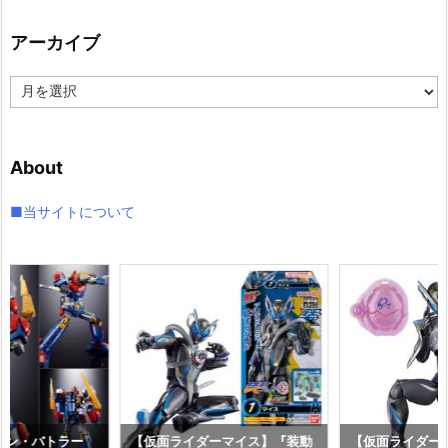
ゴ
リ
アーカイブ
ー
ア
ー
カ
イ
About
ブ
■当サイトについて
コン・バトラー
【仮面ライダーマイス】『装動
【仮面ライダーマ