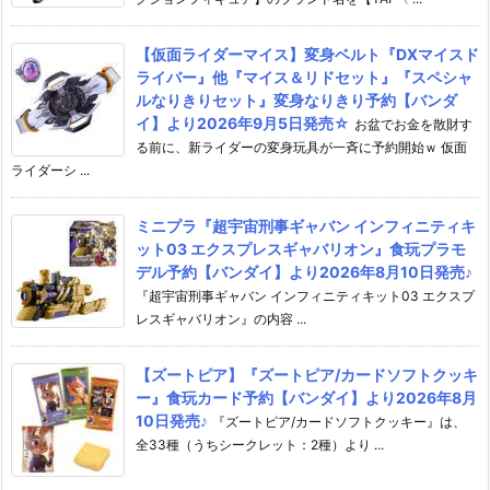
【仮面ライダーマイス】変身ベルト『DXマイスド
ライバー』他『マイス＆リドセット』『スペシャ
ルなりきりセット』変身なりきり予約【バンダ
イ】より2026年9月5日発売☆
お盆でお金を散財す
る前に、新ライダーの変身玩具が一斉に予約開始ｗ 仮面
ライダーシ ...
ミニプラ『超宇宙刑事ギャバン インフィニティキ
ット03 エクスプレスギャバリオン』食玩プラモ
デル予約【バンダイ】より2026年8月10日発売♪
『超宇宙刑事ギャバン インフィニティキット03 エクスプ
レスギャバリオン』の内容 ...
【ズートピア】『ズートピア/カードソフトクッキ
ー』食玩カード予約【バンダイ】より2026年8月
10日発売♪
『ズートピア/カードソフトクッキー』は、
全33種（うちシークレット：2種）より ...