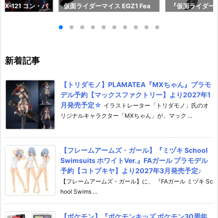
X-121 コン・バ
仮面ライダーマイス EGZ1 Fea
『仮面ライダー
形合体フィギュ
t．装動 仮面ライダーゼッツ』
シードエグズ』
イ】より2027
食玩フィギュア予約【バンダ
マオウ』他 可
♪
イ】より2026年9月発売予定♪
【バンダイ】より
日発売☆
新着記事
【トリダモノ】PLAMATEA『MXちゃん』プラモ
デル予約【マックスファクトリー】より2027年1
月発売予定☆
イラストレーター「トリダモノ」氏のオ
リジナルキャラクター「MXちゃん」が、マック ...
【フレームアームズ・ガール】『ミヅキ School
Swimsuits ホワイトVer.』FAガール プラモデル
予約【コトブキヤ】より2027年3月発売予定♪
【フレームアームズ・ガール】に、 『FAガール ミヅキ Sc
hool Swims ...
【ポケモン】『ポケモンキッズ ポケモン30周年