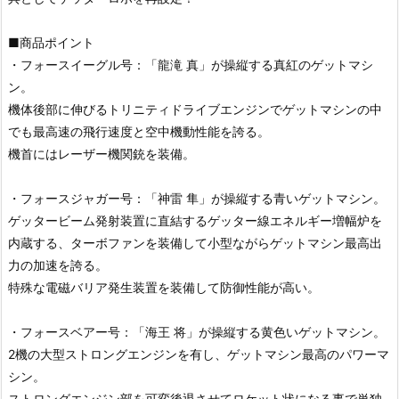
■商品ポイント
・フォースイーグル号：「龍滝 真」が操縦する真紅のゲットマシ
ン。
機体後部に伸びるトリニティドライブエンジンでゲットマシンの中
でも最高速の飛行速度と空中機動性能を誇る。
機首にはレーザー機関銃を装備。
・フォースジャガー号：「神雷 隼」が操縦する青いゲットマシン。
ゲッタービーム発射装置に直結するゲッター線エネルギー増幅炉を
内蔵する、ターボファンを装備して小型ながらゲットマシン最高出
力の加速を誇る。
特殊な電磁バリア発生装置を装備して防御性能が高い。
・フォースベアー号：「海王 将」が操縦する黄色いゲットマシン。
2機の大型ストロングエンジンを有し、ゲットマシン最高のパワーマ
シン。
ストロングエンジン部を可変後退させてロケット状になる事で単独