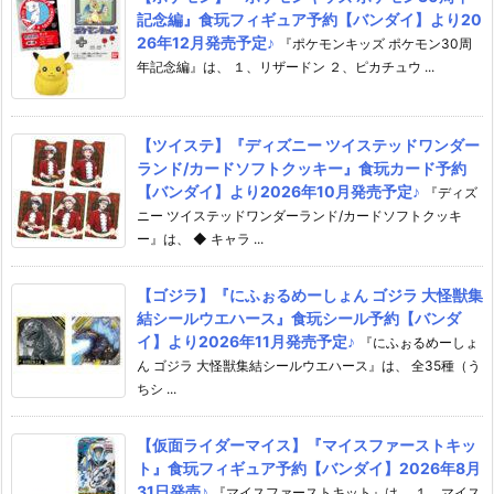
記念編』食玩フィギュア予約【バンダイ】より20
26年12月発売予定♪
『ポケモンキッズ ポケモン30周
年記念編』は、 １、リザードン ２、ピカチュウ ...
【ツイステ】『ディズニー ツイステッドワンダー
ランド/カードソフトクッキー』食玩カード予約
【バンダイ】より2026年10月発売予定♪
『ディズ
ニー ツイステッドワンダーランド/カードソフトクッキ
ー』は、 ◆ キャラ ...
【ゴジラ】『にふぉるめーしょん ゴジラ 大怪獣集
結シールウエハース』食玩シール予約【バンダ
イ】より2026年11月発売予定♪
『にふぉるめーしょ
ん ゴジラ 大怪獣集結シールウエハース』は、 全35種（う
ちシ ...
【仮面ライダーマイス】『マイスファーストキッ
ト』食玩フィギュア予約【バンダイ】2026年8月
31日発売♪
『マイスファーストキット』は、 １、マイス