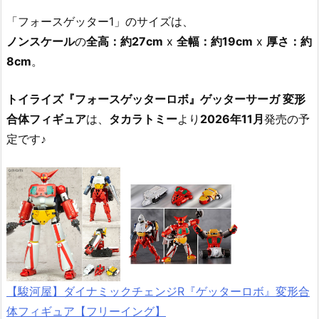
「フォースゲッター1」のサイズは、
ノンスケール
の
全高：約27cm
x
全幅：約19cm
x
厚さ：約
8cm
。
トイライズ『フォースゲッターロボ』ゲッターサーガ 変形
合体フィギュア
は、
タカラトミー
より
2026年11月
発売の予
定です♪
【駿河屋】ダイナミックチェンジR『ゲッターロボ』変形合
体フィギュア【フリーイング】