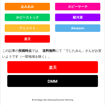
あみあみ
ホビーサーチ
ホビーストック
駿河屋
アニメイト
Amazon
楽天
この記事の
投稿時点
では、
送料無料
にて「でじたみん」さんがお安
いようです（一部地域を除く）。
楽天
DMM
© Go Nagai-Ken Ishikawa/Dynamic Planning