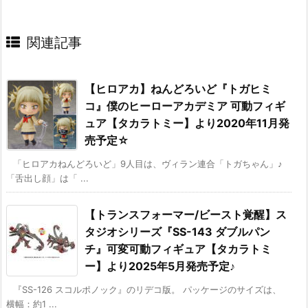
関連記事
【ヒロアカ】ねんどろいど『トガヒミ
コ』僕のヒーローアカデミア 可動フィギ
ュア【タカラトミー】より2020年11月発
売予定☆
「ヒロアカねんどろいど」9人目は、ヴィラン連合「トガちゃん」♪
「舌出し顔」は「 ...
【トランスフォーマー/ビースト覚醒】ス
タジオシリーズ『SS-143 ダブルパン
チ』可変可動フィギュア【タカラトミ
ー】より2025年5月発売予定♪
『SS-126 スコルポノック』のリデコ版。 パッケージのサイズは、
横幅：約1 ...