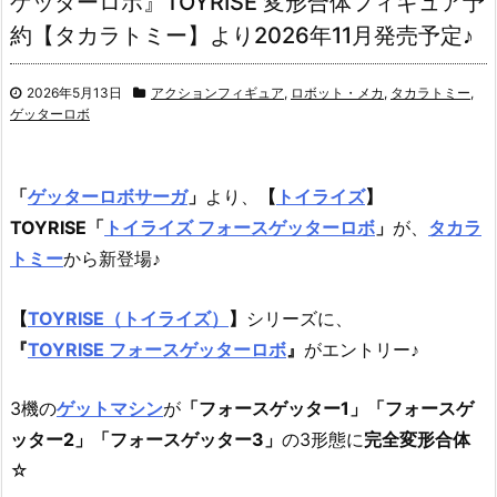
ゲッターロボ』TOYRISE 変形合体フィギュア予
約【タカラトミー】より2026年11月発売予定♪
2026年5月13日
アクションフィギュア
,
ロボット・メカ
,
タカラトミー
,
ゲッターロボ
「
ゲッターロボサーガ
」
より、
【
トイライズ
】
TOYRISE
「
トイライズ フォースゲッターロボ
」
が、
タカラ
トミー
から新登場♪
【
TOYRISE（トイライズ）
】
シリーズに、
『
TOYRISE フォースゲッターロボ
』
がエントリー♪
3機の
ゲットマシン
が
「フォースゲッター1」「フォースゲ
ッター2」「フォースゲッター3」
の3形態に
完全変形合体
☆