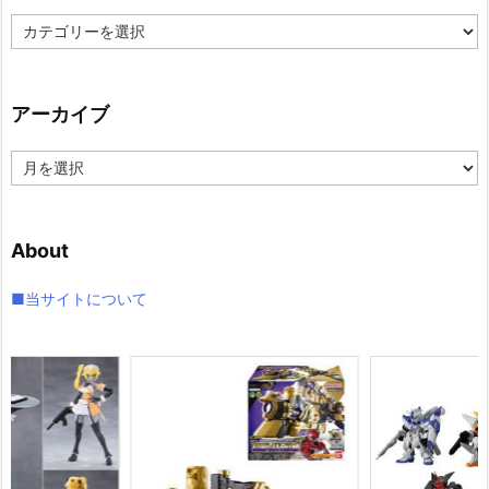
カ
テ
ゴ
リ
アーカイブ
ー
ア
ー
カ
イ
About
ブ
■当サイトについて