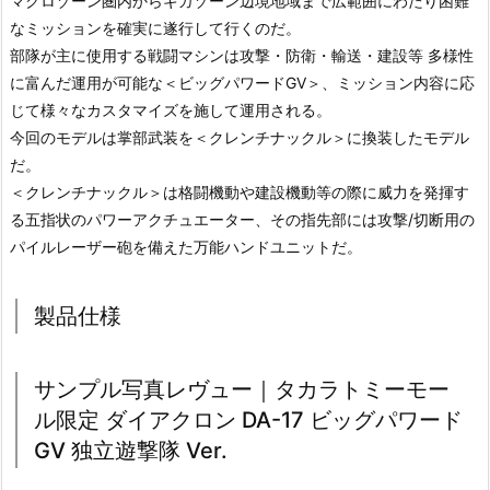
マクロゾーン圏内からギガゾーン辺境地域まで広範囲にわたり困難
なミッションを確実に遂行して行くのだ。
部隊が主に使用する戦闘マシンは攻撃・防衛・輸送・建設等 多様性
に富んだ運用が可能な＜ビッグパワードGV＞、ミッション内容に応
じて様々なカスタマイズを施して運用される。
今回のモデルは掌部武装を＜クレンチナックル＞に換装したモデル
だ。
＜クレンチナックル＞は格闘機動や建設機動等の際に威力を発揮す
る五指状のパワーアクチュエーター、その指先部には攻撃/切断用の
パイルレーザー砲を備えた万能ハンドユニットだ。
製品仕様
サンプル写真レヴュー｜タカラトミーモー
ル限定 ダイアクロン DA-17 ビッグパワード
GV 独立遊撃隊 Ver.