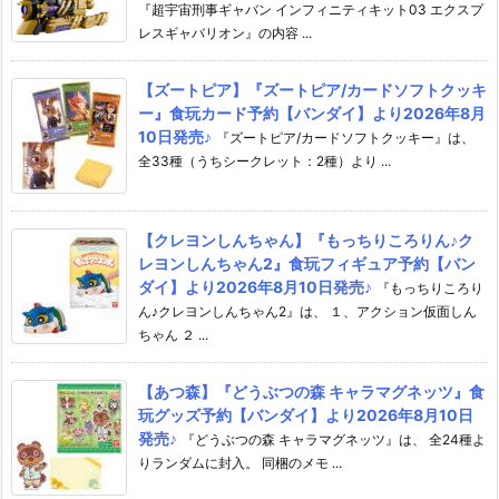
『超宇宙刑事ギャバン インフィニティキット03 エクスプ
レスギャバリオン』の内容 ...
【ズートピア】『ズートピア/カードソフトクッキ
ー』食玩カード予約【バンダイ】より2026年8月
10日発売♪
『ズートピア/カードソフトクッキー』は、
全33種（うちシークレット：2種）より ...
【クレヨンしんちゃん】『もっちりころりん♪ク
レヨンしんちゃん2』食玩フィギュア予約【バン
ダイ】より2026年8月10日発売♪
『もっちりころり
ん♪クレヨンしんちゃん2』は、 １、アクション仮面しん
ちゃん ２ ...
【あつ森】『どうぶつの森 キャラマグネッツ』食
玩グッズ予約【バンダイ】より2026年8月10日
発売♪
『どうぶつの森 キャラマグネッツ』は、 全24種よ
りランダムに封入。 同梱のメモ ...