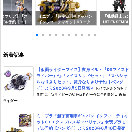
ガロマリア】『ス
ミニプラ『超宇宙刑事ギャバン
『機動戦士ガンダム
モデル予約【コト
インフィニティキット03 エク
UIT ENSEMBL
026年12月発売
スプレスギャバリオン』食玩プ
メ可動フィギュ
ラモデル予約【バンダイ】より
イ】より2026年
2026年8月10日発売♪
新着記事
【仮面ライダーマイス】変身ベルト『DXマイスド
ライバー』他『マイス＆リドセット』『スペシャ
ルなりきりセット』変身なりきり予約【バンダ
イ】より2026年9月5日発売☆
お盆でお金を散財す
る前に、新ライダーの変身玩具が一斉に予約開始ｗ 仮面
ライダーシ ...
ミニプラ『超宇宙刑事ギャバン インフィニティキ
ット03 エクスプレスギャバリオン』食玩プラモ
デル予約【バンダイ】より2026年8月10日発売♪