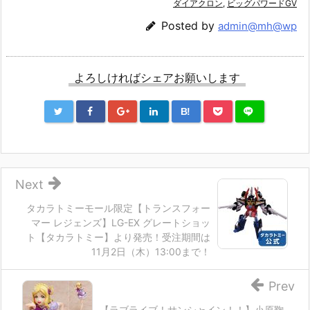
ダイアクロン
,
ビッグパワードGV
Posted by
admin@mh@wp
よろしければシェアお願いします
B!
Next
タカラトミーモール限定【トランスフォー
マー レジェンズ】LG-EX グレートショッ
ト【タカラトミー】より発売！受注期間は
11月2日（木）13:00まで！
Prev
【ラブライブ！サンシャイン！！】小原鞠