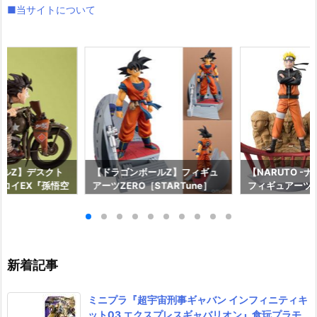
■当サイトについて
ールZ】デスクト
【ドラゴンボールZ】フィギュ
【NARUTO -
コイEX『孫悟空
アーツZERO［STARTune］
フィギュアーツZE
ィギュア予約【メ
『孫悟空 決戦場への到着』フィ
une］『うずま
2026年5月発売
ギュア予約【バンダイ】より20
の意志』フィギ
27年2月発売予定♪
ダイ】より202
♪
新着記事
ミニプラ『超宇宙刑事ギャバン インフィニティキ
ット03 エクスプレスギャバリオン』食玩プラモ