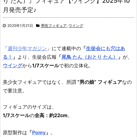
り たん）』フィギュア【ウイング】2025年10
月発売予定♪
2025年1月21日
男性フィギュア
,
ウイング
「
週刊少年マガジン
」にて連載中の
「
生徒会にも穴はあ
る！
」
より、生徒会広報
「
尾鳥 たん（おとり たん）
」
が、
ウイング
から
1/7スケール
で初の立体化。
美少女フィギュアではなく、所謂
“男の娘” フィギュア
なの
で要注意。
フィギュアのサイズは、
1/7スケール
の
全高：約22cm
。
原型製作は
「
Pomy
」
。