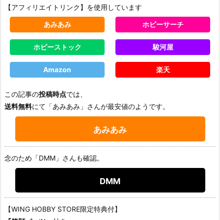
【アフィリエイトリンク】を使用しています
あみあみ
ホビーサーチ
ホビーストック
駿河屋
Amazon
楽天
この記事の
投稿時点
では、
送料無料
にて「あみあみ」さんが最安値のようです。
あみあみ
念のため「DMM」さんも確認。
DMM
【WING HOBBY STORE限定特典付】