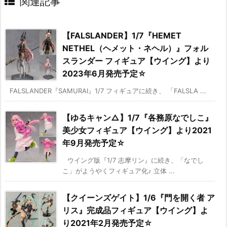
関連記事
【FALSLANDER】1/7『HEMET
NETHEL（ヘメット・ネヘル）』フォル
スランダー フィギュア【ウイング】より
2023年6月発売予定☆
FALSLANDER『SAMURAI』1/7 フィギュアに続き、 「FALSLA ...
【ゆるキャン△】1/7『各務原なでしこ』
美少女フィギュア【ウイング】より2021
年9月発売予定☆
ウイング版『1/7 志摩リン』に続き、「なでし
こ」がようやくフィギュア化♪ 立体 ...
【クイーンズゲイト】1/6『門を開く者 ア
リス』完成品フィギュア【ウイング】よ
り2021年2月発売予定☆