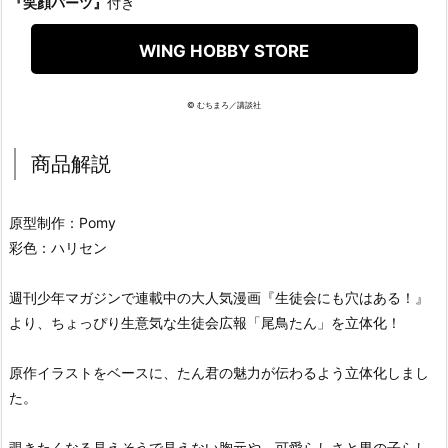
『笑顔パーツ』
付き
WING HOBBY STORE
© むちまろ／講談社
商品解説
原型制作：Pomy
彩色：ハリセン
週刊少年マガジンで連載中の大人気漫画『生徒会にも穴はある！』
より、ちょっぴり生意気な生徒会広報「尾鳥たん」を立体化！
原作イラストをベースに、たん君の魅力が伝わるよう立体化しまし
た。
覗きたくなる見えそうで見えない胸元や、可愛らしさと男の子らし