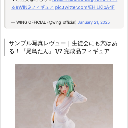
る
#WINGフィギュア
pic.twitter.com/EHlLKibA4F
— WING OFFICIAL (@wing_official)
January 21, 2025
サンプル写真レヴュー｜生徒会にも穴はあ
る！『尾鳥たん』1/7 完成品フィギュア