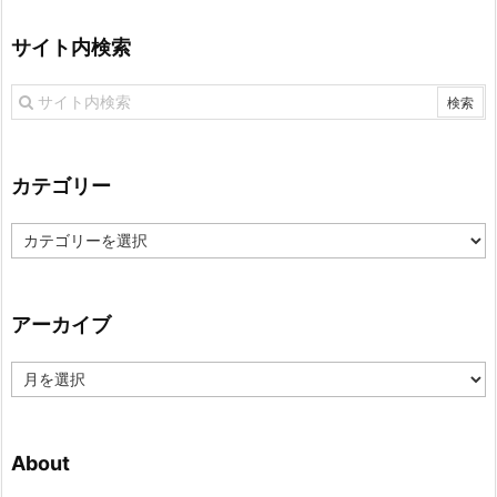
サイト内検索
カテゴリー
カ
テ
ゴ
リ
アーカイブ
ー
ア
ー
カ
イ
About
ブ