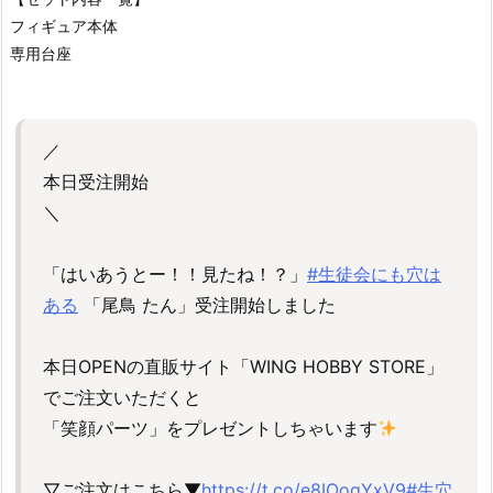
フィギュア本体
専用台座
／
本日受注開始
＼
「はいあうとー！！見たね！？」
#生徒会にも穴は
ある
「尾鳥 たん」受注開始しました
本日OPENの直販サイト「WING HOBBY STORE」
でご注文いただくと
「笑顔パーツ」をプレゼントしちゃいます
▽ご注文はこちら▼
https://t.co/e8IOogYxV9
#生穴