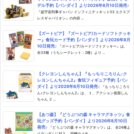
デル予約【バンダイ】より2026年8月10日発売♪
『超宇宙刑事ギャバン インフィニティキット03 エクスプ
レスギャバリオン』の内容 ...
【ズートピア】『ズートピア/カードソフトクッキ
ー』食玩カード予約【バンダイ】より2026年8月
10日発売♪
『ズートピア/カードソフトクッキー』は、
全33種（うちシークレット：2種）より ...
【クレヨンしんちゃん】『もっちりころりん♪ク
レヨンしんちゃん2』食玩フィギュア予約【バン
ダイ】より2026年8月10日発売♪
『もっちりころり
ん♪クレヨンしんちゃん2』は、 １、アクション仮面しん
ちゃん ２ ...
【あつ森】『どうぶつの森 キャラマグネッツ』食
玩グッズ予約【バンダイ】より2026年8月10日
発売♪
『どうぶつの森 キャラマグネッツ』は、 全24種よ
りランダムに封入。 同梱のメモ ...