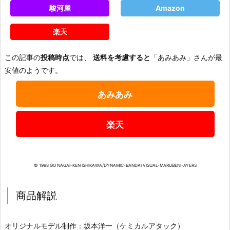
駿河屋
Amazon
楽天
この記事の
投稿時点
では、
送料を考慮すると
「あみあみ」さんが最
安値のようです。
あみあみ
楽天
© 1998 GO NAGAI-KEN ISHIKAWA/DYNAMIC-BANDAI VISUAL-MARUBENI-AYERS
商品解説
オリジナルモデル制作：坂本洋一（ケミカルアタック）