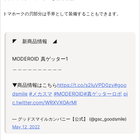
トマホークの刃部分は手斧として装備することもできます。
◤ 新商品情報 ◢
MODEROID 真ゲッター1
＿＿＿＿＿＿＿＿＿＿
▼商品情報はこちら
https://t.co/s2IuVPD0zv
#goo
dsmile
#メカスマ
#MODEROID
#真ゲッターロボ
pi
c.twitter.com/WRXVXOArMl
— グッドスマイルカンパニー【公式】 (@gsc_goodsmile)
May 12, 2022