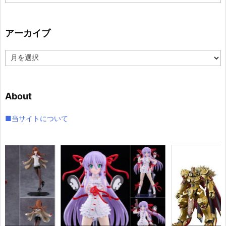
テ
ゴ
リ
アーカイブ
ー
ア
ー
カ
イ
About
ブ
■当サイトについて