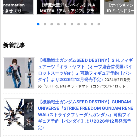
ncarnation
【斬魔大聖デモンベイン】PLA
【ナイツ&マジッ
まきせ くり
MATEA『アル・アジフ』プラ
ID『ゴルドリー
;GATE プラモデ
モデル予約【グッドスマイルカ
『ジルバティー
ドスマイルカンパ
ンパニー】より2027年4月発売
ラモデル予約【
26年12月発売予
予定☆
カンパニー】より
売予定♪
新着記事
【機動戦士ガンダムSEED DESTINY】S.H.フィギ
ュアーツ『キラ・ヤマト（オーブ連合首長国パイ
ロットスーツVer.）』可動フィギュア予約【バン
ダイ】より2026年12月発売予定♪
2024年7月発売
の『S.H.Figuarts キラ・ヤマト（コンパスパイロット ...
【機動戦士ガンダムSEED DESTINY】GUNDAM
UNIVERSE『STRIKE FREEDOM GUNDAM RENE
WAL/ストライクフリーダムガンダム』可動フィ
ギュア予約【バンダイ】より2026年12月発売予
定♪