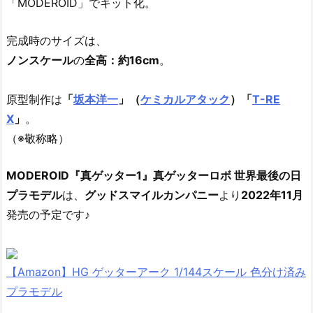
「MODEROID」でキット化。
完成時のサイズは、
ノンスケール
の
全高：約16cm
。
原型制作は
「
坂本洋一
」（
ケミカルアタック
）「
T-RE
X
」
。
（※敬称略）
MODEROID『真ゲッター1』真ゲッターロボ 世界最後の日
プラモデル
は、
グッドスマイルカンパニー
より
2022年11月
発売の予定です♪
【Amazon】HG ゲッターアーク 1/144スケール 色分け済み
プラモデル