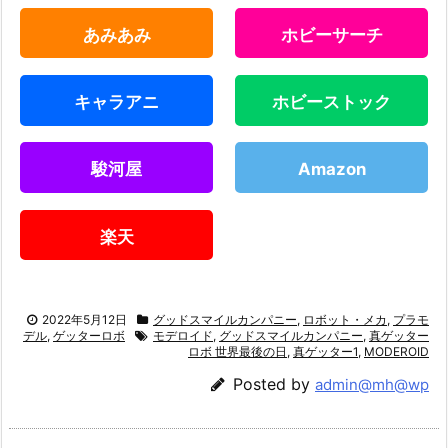
あみあみ
ホビーサーチ
キャラアニ
ホビーストック
駿河屋
Amazon
楽天
2022年5月12日
グッドスマイルカンパニー
,
ロボット・メカ
,
プラモ
デル
,
ゲッターロボ
モデロイド
,
グッドスマイルカンパニー
,
真ゲッター
ロボ 世界最後の日
,
真ゲッター1
,
MODEROID
Posted by
admin@mh@wp