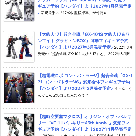
ギュア予約【バンダイ】より2027年1月発売予定
♪
新規造形の「17式特型指揮車」が付属☆
【大鉄人17】超合金魂『GX-101S 大鉄人17＆ワ
ンエイト グラビトンBOX』可動フィギュア予約
【バンダイ】より2027年3月発売予定♪
2022年3月
発売の『超合金魂 GX-101 大鉄人17』と、 2022年8月限
...
【超電磁ロボ コン・バトラーV】超合金魂『GX-1
21 コン・バトラーV6』変形合体フィギュア予約
【バンダイ】より2027年2月発売予定♪
う～ん、な
んでこんなの出したんだろう？
【超時空要塞マクロス】オリジン・オブ・バルキ
リー『VF-1J バルキリー45th Anniv.』変形フィ
ギュア予約【バンダイ】より2027年1月発売予定
♪
1982年に「タカトクトイス」から発売された『1/55 バ