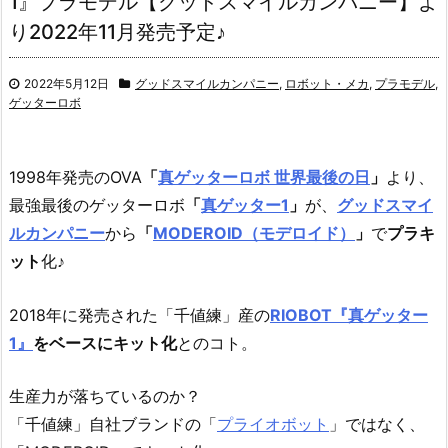
1』プラモデル【グッドスマイルカンパニー】よ
り2022年11月発売予定♪
2022年5月12日
グッドスマイルカンパニー
,
ロボット・メカ
,
プラモデル
,
ゲッターロボ
1998年発売のOVA
「
真ゲッターロボ 世界最後の日
」
より、
最強最後のゲッターロボ
「
真ゲッター1
」
が、
グッドスマイ
ルカンパニー
から
「
MODEROID（モデロイド）
」
で
プラキ
ット
化♪
2018年に発売された「千値練」産の
RIOBOT『真ゲッター
1』
をベースにキット化
とのコト。
生産力が落ちているのか？
「千値練」自社ブランドの「
プライオボット
」ではなく、