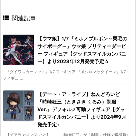
関連記事
【ウマ娘】1/7『ミホノブルボン～栗毛の
サイボーグ～』ウマ娘 プリティーダービ
ー フィギュア【グッドスマイルカンパニ
ー】より2023年12月発売予定☆
『ダイワスカーレット』1/7 フィギュア 『メジロマックイーン』1/7
フィギュ ...
【デート・ア・ライブ】ねんどろいど
『時崎狂三（ときさき くるみ）制服
Ver.』デフォルメ可動フィギュア【グッ
ドスマイルカンパニー】より2024年9月
発売予定♪
【デアラ ねんどろいど】に、 「時崎狂三」が「制服」仕様で再登場♪