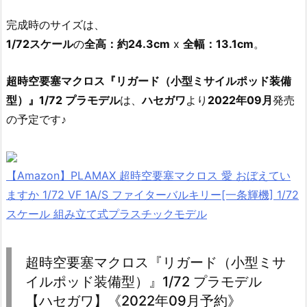
完成時のサイズは、
1/72スケール
の
全高：約24.3cm
x
全幅：13.1cm
。
超時空要塞マクロス『リガード（小型ミサイルポッド装備
型）』1/72 プラモデル
は、
ハセガワ
より
2022年09月
発売
の予定です♪
【Amazon】PLAMAX 超時空要塞マクロス 愛 おぼえてい
ますか 1/72 VF 1A/S ファイターバルキリー[一条輝機] 1/72
スケール 組み立て式プラスチックモデル
超時空要塞マクロス『リガード（小型ミサ
イルポッド装備型）』1/72 プラモデル
【ハセガワ】《2022年09月予約》