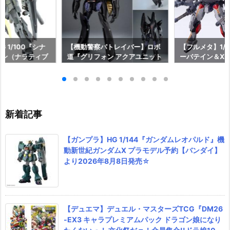
 1/100『シナ
【機動警察パトレイバー】ロボ
【フルメタ】1/35
イン（ナラティブ
道『グリフォン アクアユニット
ーバテイン＆XL
Ka』ガンダムNT プ
装備』1/35 可動フィギュア予約
ースター 最終
ダイ】より202
【スリー・ゼロ】より2027年3
タル・パニック！
定☆
月発売予定♪
予約【WAVE】2
予定☆
新着記事
【ガンプラ】HG 1/144『ガンダムレオパルド』機
動新世紀ガンダムX プラモデル予約【バンダイ】
より2026年8月8日発売☆
【デュエマ】デュエル・マスターズTCG『DM26
-EX3 キャラプレミアムパック ドラゴン娘になり