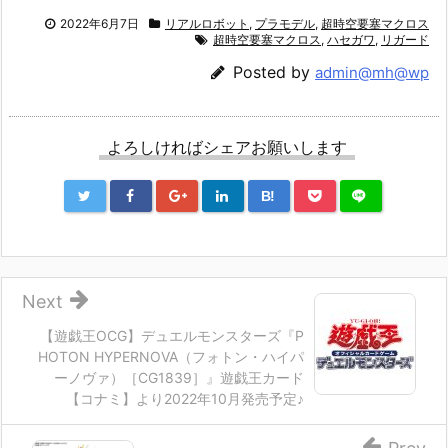
2022年6月7日
リアルロボット
,
プラモデル
,
超時空要塞マクロス
超時空要塞マクロス
,
ハセガワ
,
リガード
Posted by
admin@mh@wp
よろしければシェアお願いします
B!
Next
【遊戯王OCG】デュエルモンスターズ『P
HOTON HYPERNOVA（フォトン・ハイパ
ーノヴァ）［CG1839］』遊戯王カード
【コナミ】より2022年10月発売予定♪