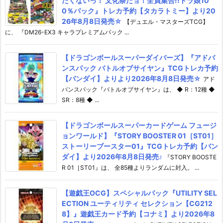
たくないっ！ 文化祭だョ！全員集合!!ドラ娘10
0％パック』トレカ予約【タカラトミー】より20
26年8月8日発売☆
【デュエル・マスターズTCG】
に、 『DM26-EX3 キャラプレミアムパック ...
【ドラゴンボールスーパーダイバーズ】『アドバ
ンスパック バトルオブサイヤン』TCGトレカ予約
【バンダイ】よりより2026年8月8日発売☆
アド
バンスパック『バトルオブサイヤン』は、 ◆ R：12種 ◆
SR：8種 ◆ ...
【ドラゴンボールスーパーカードゲーム フュージ
ョンワールド】『STORY BOOSTER 01［ST01］
ストーリーブースター01』TCGトレカ予約【バン
ダイ】より2026年8月8日発売♪
『STORY BOOSTE
R 01［ST01』は、 全85種よりランダムに封入。 ...
【遊戯王OCG】スペシャルパック『UTILITY SEL
ECTION ユーティリティ セレクション【CG212
8】』遊戯王カード予約【コナミ】より2026年8