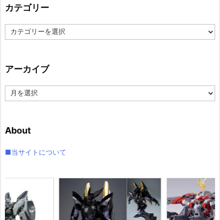
カテゴリー
カ
テ
ゴ
リ
アーカイブ
ー
ア
ー
カ
イ
About
ブ
■当サイトについて