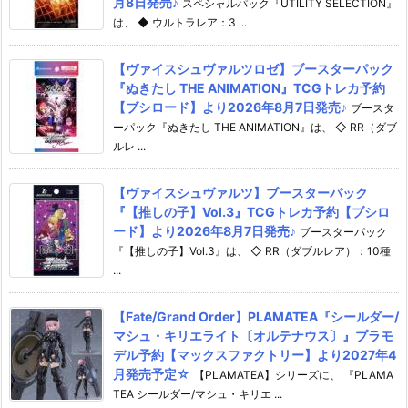
月8日発売♪
スペシャルパック『UTILITY SELECTION』
は、 ◆ ウルトラレア：3 ...
【ヴァイスシュヴァルツロゼ】ブースターパック
『ぬきたし THE ANIMATION』TCGトレカ予約
【ブシロード】より2026年8月7日発売♪
ブースタ
ーパック『ぬきたし THE ANIMATION』は、 ◇ RR（ダブ
ルレ ...
【ヴァイスシュヴァルツ】ブースターパック
『【推しの子】Vol.3』TCGトレカ予約【ブシロ
ード】より2026年8月7日発売♪
ブースターパック
『【推しの子】Vol.3』は、 ◇ RR（ダブルレア）：10種
...
【Fate/Grand Order】PLAMATEA『シールダー/
マシュ・キリエライト〔オルテナウス〕』プラモ
デル予約【マックスファクトリー】より2027年4
月発売予定☆
【PLAMATEA】シリーズに、 『PLAMA
TEA シールダー/マシュ・キリエ ...