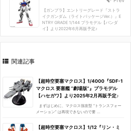
Prev
【ガンプラ】エントリーグレード『ストラ
イクガンダム（ライトパッケージVer.）』E
NTRY GRADE 1/144 プラモデル【バンダ
イ】より2022年6月再販予定♪
関連記事
【超時空要塞マクロス】1/4000『SDF-1
マクロス 要塞艦 “劇場版”』プラモデル
【ハセガワ】より2025年2月再販予定♪
まずはじめに、マクロス強攻型 “トランスフォー
メーション” は再現できないので要 ...
【超時空要塞マクロス】1/12『リン・ミ