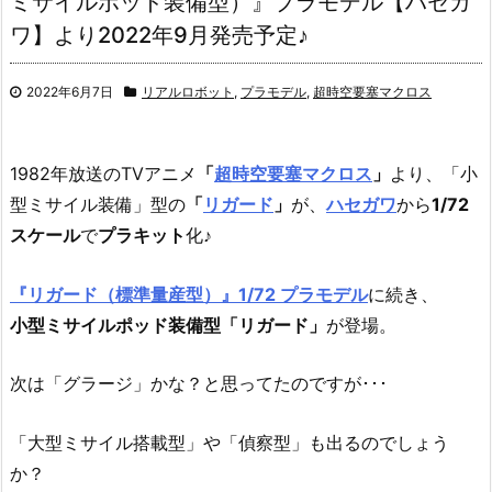
ミサイルポッド装備型）』プラモデル【ハセガ
ワ】より2022年9月発売予定♪
2022年6月7日
リアルロボット
,
プラモデル
,
超時空要塞マクロス
1982年放送のTVアニメ
「
超時空要塞マクロス
」
より、「小
型ミサイル装備」型の
「
リガード
」
が、
ハセガワ
から
1/72
スケール
で
プラキット
化♪
『リガード（標準量産型）』1/72 プラモデル
に続き、
小型ミサイルポッド装備型「リガード」
が登場。
次は「グラージ」かな？と思ってたのですが･･･
「大型ミサイル搭載型」や「偵察型」も出るのでしょう
か？