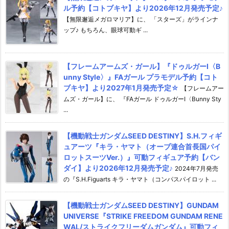
ル予約【コトブキヤ】より2026年12月発売予定♪
【無限邂逅メガロマリア】に、 「スターズ」がラインナ
ップ♪ もちろん、眼球可動ギ ...
【フレームアームズ・ガール】『ドゥルガーI〈B
unny Style〉』FAガール プラモデル予約【コト
ブキヤ】より2027年1月発売予定☆
【フレームアー
ムズ・ガール】に、 『FAガール ドゥルガーI〈Bunny Sty
...
【機動戦士ガンダムSEED DESTINY】S.H.フィギ
ュアーツ『キラ・ヤマト（オーブ連合首長国パイ
ロットスーツVer.）』可動フィギュア予約【バン
ダイ】より2026年12月発売予定♪
2024年7月発売
の『S.H.Figuarts キラ・ヤマト（コンパスパイロット ...
【機動戦士ガンダムSEED DESTINY】GUNDAM
UNIVERSE『STRIKE FREEDOM GUNDAM RENE
WAL/ストライクフリーダムガンダム』可動フィ