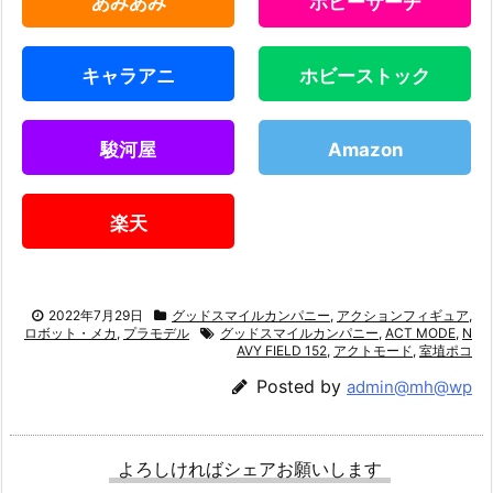
あみあみ
ホビーサーチ
キャラアニ
ホビーストック
駿河屋
Amazon
楽天
2022年7月29日
グッドスマイルカンパニー
,
アクションフィギュア
,
ロボット・メカ
,
プラモデル
グッドスマイルカンパニー
,
ACT MODE
,
N
AVY FIELD 152
,
アクトモード
,
室埴ポコ
Posted by
admin@mh@wp
よろしければシェアお願いします