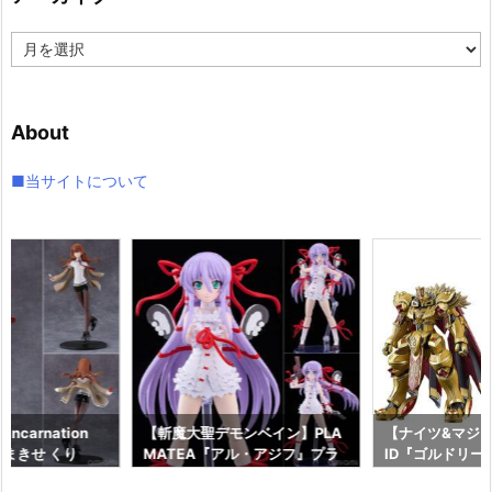
ア
ー
カ
イ
About
ブ
■当サイトについて
ncarnation
【斬魔大聖デモンベイン】PLA
【ナイツ&マジッ
まきせ くり
MATEA『アル・アジフ』プラ
ID『ゴルドリー
;GATE プラモデ
モデル予約【グッドスマイルカ
『ジルバティー