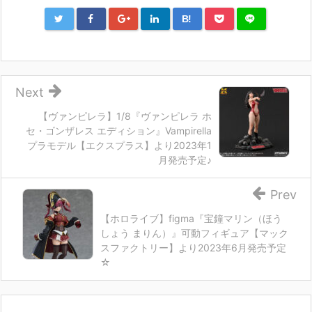
B!
Next
【ヴァンピレラ】1/8『ヴァンピレラ ホ
セ・ゴンザレス エディション』Vampirella
プラモデル【エクスプラス】より2023年1
月発売予定♪
Prev
【ホロライブ】figma『宝鐘マリン（ほう
しょう まりん）』可動フィギュア【マック
スファクトリー】より2023年6月発売予定
☆