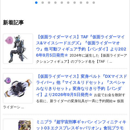
ドスマイルカンパ
ンパニー】より2027年4月発売
ラモデル予約【
26年12月発売予
予定☆
カンパニー】より
売予定♪
新着記事
【仮面ライダーマイス】TAF『仮面ライダーマイ
ス&マイスシードエグズ』『仮面ライダーマオ
ウ』他 可動フィギュア予約【バンダイ】より202
6年9月5日発売☆
2024年に誕生した【仮面ライダーア
クションフィギュア】のブランド名を【TAF〈 ...
【仮面ライダーマイス】変身ベルト『DXマイスド
ライバー』他『マイス＆リドセット』『スペシャ
ルなりきりセット』変身なりきり予約【バンダ
イ】より2026年9月5日発売☆
お盆でお金を散財す
る前に、新ライダーの変身玩具が一斉に予約開始ｗ 仮面
ライダーシ ...
ミニプラ『超宇宙刑事ギャバン インフィニティキ
ット03 エクスプレスギャバリオン』食玩プラモ