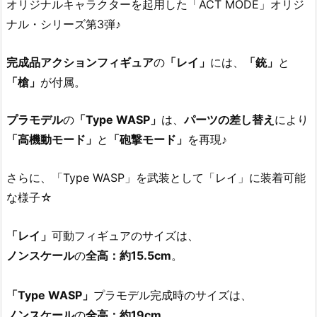
オリジナルキャラクターを起用した「ACT MODE」オリジ
ナル・シリーズ第3弾♪
完成品アクションフィギュア
の
「レイ」
には、
「銃」
と
「槍」
が付属。
プラモデル
の
「Type WASP」
は、
パーツの差し替え
により
「高機動モード」
と
「砲撃モード」
を再現♪
さらに、「Type WASP」を武装として「レイ」に装着可能
な様子☆
「レイ」
可動フィギュアのサイズは、
ノンスケール
の
全高：約15.5cm
。
「Type WASP」
プラモデル完成時のサイズは、
ノンスケール
の
全高：約19cm
。