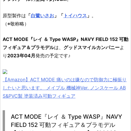
原型製作は
「
白鷺いさお
」「
トイハウス
」
。
（※敬称略）
ACT MODE『レイ ＆ Type WASP』NAVY FIELD 152 可動
フィギュア＆プラモデル
は、
グッドスマイルカンパニー
よ
り
2023年04月
発売の予定です♪
【Amazon】ACT MODE 痛いのは嫌なので防御力に極振り
したいと思います。 メイプル 機械神Ver. ノンスケール AB
S&PVC製 塗装済み可動フィギュア
ACT MODE『レイ ＆ Type WASP』NAVY
FIELD 152 可動フィギュア＆プラモデル