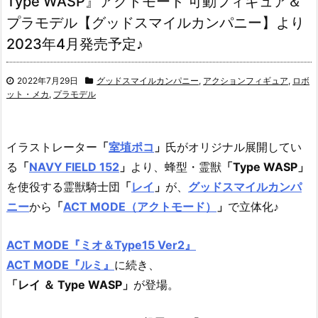
Type WASP』アクトモード 可動フィギュア＆
プラモデル【グッドスマイルカンパニー】より
2023年4月発売予定♪
2022年7月29日
グッドスマイルカンパニー
,
アクションフィギュア
,
ロボ
ット・メカ
,
プラモデル
イラストレーター
「
室埴ポコ
」
氏がオリジナル展開してい
る
「
NAVY FIELD 152
」
より、蜂型・霊獣
「Type WASP」
を使役する霊獣騎士団
「
レイ
」
が、
グッドスマイルカンパ
ニー
から
「
ACT MODE（アクトモード）
」
で立体化♪
ACT MODE『ミオ＆Type15 Ver2』
ACT MODE『ルミ』
に続き、
「レイ ＆ Type WASP」
が登場。