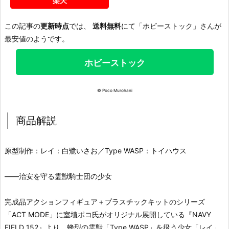
楽天
この記事の
更新時点
では、
送料無料
にて「ホビーストック」さんが
最安値のようです。
ホビーストック
© Poco Murohani
商品解説
原型制作：レイ：白鷺いさお／Type WASP：トイハウス
――治安を守る霊獣騎士団の少女
完成品アクションフィギュア＋プラスチックキットのシリーズ
「ACT MODE」に室埴ポコ氏がオリジナル展開している『NAVY
FIELD 152』より、蜂型の霊獣「Type WASP」を扱う少女「レイ」