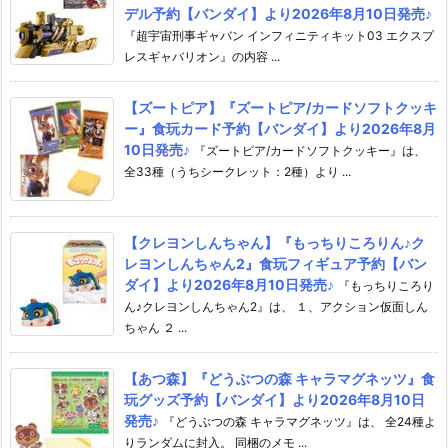
デル予約【バンダイ】より2026年8月10日発売♪
『超宇宙刑事ギャバン インフィニティキット03 エクスプ
レスギャバリオン』の内容 ...
【ズートピア】『ズートピア/カードソフトクッキ
ー』食玩カード予約【バンダイ】より2026年8月
10日発売♪
『ズートピア/カードソフトクッキー』は、
全33種（うちシークレット：2種）より ...
【クレヨンしんちゃん】『もっちりころりん♪ク
レヨンしんちゃん2』食玩フィギュア予約【バン
ダイ】より2026年8月10日発売♪
『もっちりころり
ん♪クレヨンしんちゃん2』は、 １、アクション仮面しん
ちゃん ２ ...
【あつ森】『どうぶつの森 キャラマグネッツ』食
玩グッズ予約【バンダイ】より2026年8月10日
発売♪
『どうぶつの森 キャラマグネッツ』は、 全24種よ
りランダムに封入。 同梱のメモ ...