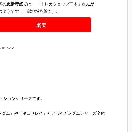
ダ
ス』機動戦士
三連星仕様』
オパルド』機
S.H.フィ
事の
更新時点
では、 「トレカショップ二木」さんが
士
ガンダム 閃光
機動戦士ガン
動新世紀ガン
アーツ『
のようです（一部地域を除く）。
光
のハサウェイ
ダム THE ORI
ダムX プラモ
ラ・ヤマ
イ
プラモデル予
GIN プラモデ
デル予約【バ
（オーブ
魔
約【バンダ
ル予約【バン
ンダイ】より
首長国パ
楽天
デ
イ】より202
ダイ】より20
2026年8月8
ットスーツ
ン
6年8月6日再
26年8月6日
日発売☆
r.）』可動
0
販予定♪
再販予定♪
ィギュア
【バンダ
通・サンライズ
より2026
2月発売予
クションシリーズです。
ンダム」や「キュベレイ」といったガンダムシリーズ全体