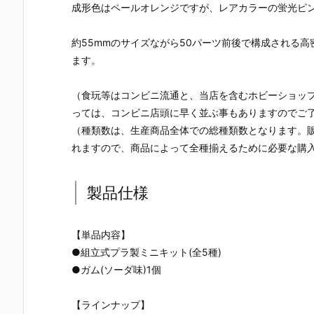
成形色はペールオレンジですが、レアカラーの蛍光ピンク
約55mmのサイズながら50パーツ前後で構成される
ます。
（食玩等はコンビニ流通と、当店を含むホビーショッ
っては、コンビニ店頭に早く並ぶ事もありますのでご
（種類数は、生産商品全体での総種類数となります。
れますので、商品によって全種揃えるために必要な購
製品仕様
【単品内容】
●組立式プラ製ミニキット(全5種)
●ガム(ソーダ味)1個
【ラインナップ】