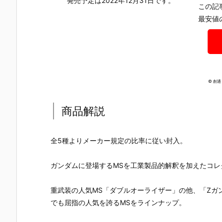
発売予定は2022年12月31日です。
『ガンダムエ
X-78-2 ガン
用ユニオンフ
スィーガン
この記
アリアル』機
ダム』機動戦
ラッグカスタ
ム）機動戦
最安値
動戦士ガンダ
士ガンダム プ
ム』機動戦士
ガンダム 閃
ム 水星の魔女
ラモデル予約
ガンダム00
のハサウェ
プラモデル予
【バンダイ】
プラモデル予
キルケーの
約【バンダ
より2026年8
約【バンダ
女』プラモ
イ】より202
月6日再販予
イ】より202
ル予約【バ
6年8月6日再
定♪
6年8月6日再
ダイ】より2
販予定♪
販予定♪
26年8月6日
© 創
再販予定♪
商品解説
全5種よりメーカー規定の比率に従い封入。
ガンダムに登場するMSを工業製品的解釈を加えたコレ
重武装の人気MS「ダブルオーライザー」の他、「Zガ
でも屈指の人気を誇るMSをラインナップ。