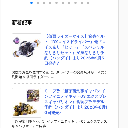
ギュ
UNDAM UNI
EMBLE 16』
『ガンダムエ
X-78-2
キ
VERSE『ST
デフォルメ可
アリアル』機
ダム』
ト
RIKE FREED
動フィギュア
動戦士ガンダ
士ガンダ
連合
OM GUNDA
予約【バンダ
ム 水星の魔女
ラモデ
新着記事
イロ
M RENEWA
イ】より202
プラモデル予
【バン
Ve
L/ストライク
6年12月再販
約【バンダ
より20
フ
フリーダムガ
予定♪
イ】より202
月6日再
【仮面ライダーマイス】変身ベル
予約
ンダム』可動
6年8月6日再
定♪
ト『DXマイスドライバー』他『マ
イ】
フィギュア予
販予定♪
イス＆リドセット』『スペシャル
年1
約【バンダ
なりきりセット』変身なりきり予
定♪
イ】より202
約【バンダイ】より2026年9月5
6年12月発売
日発売☆
予定♪
お盆でお金を散財する前に、新ライダーの変身玩具が一斉に予
約開始ｗ 仮面ライダーシ ...
ミニプラ『超宇宙刑事ギャバン イ
ンフィニティキット03 エクスプレ
スギャバリオン』食玩プラモデル
予約【バンダイ】より2026年8月1
0日発売♪
『超宇宙刑事ギャバン インフィニティキット03 エクスプレス
ギャバリオン』の内容 ...