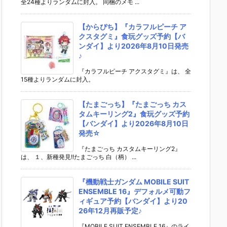
全24種よりランダムに封入。 同梱のメモ ...
【からぴち】『カラフルピーチ ア
クスタグミ』食玩グッズ予約【バ
ンダイ】より2026年8月10日発売
♪
『カラフルピーチ アクスタグミ』は、 全
15種よりランダムに封入。
【たまごっち】『たまごっち カス
タムキーリング2』食玩グッズ予約
【バンダイ】より2026年8月10日
発売☆
『たまごっち カスタムキーリング2』
は、 １、新種発見!!たまごっち 白（柄） ...
『機動戦士ガンダム MOBILE SUIT
ENSEMBLE 16』デフォルメ可動フ
ィギュア予約【バンダイ】より20
26年12月再販予定♪
『MOBILE SUIT ENSEMBLE 16』のライ