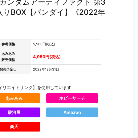
ガンダムアーティファクト 第3
入りBOX【バンダイ】《2022年
参考価格
5,500円(税込)
あみあみ
4,950円(税込)
販売価格
発売予定日
2022年12月31日
ィリエイトリンク】を使用しています
あみあみ
ホビーサーチ
駿河屋
Amazon
】
【ガンプラ】
【ガンプラ】
【ガンプラ】
【機動戦
楽天
Ξ
HG 1/144
HGUC 1/144
HG 1/144
ンダムSEE
ク
『アリュゼウ
『ザクI 黒い
『ガンダムレ
DESTINY