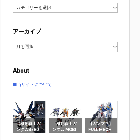
カ
テ
ゴ
リ
アーカイブ
ー
ア
ー
カ
イ
About
ブ
■当サイトについて
士ガ
【機動戦士ガ
『機動戦士ガ
【ガンプラ】
【ガン
D
ンダムSEED
ンダム MOBI
FULL MECH
ENTRY
】
DESTINY】G
LE SUIT ENS
ANICS 1/100
DE 1/1