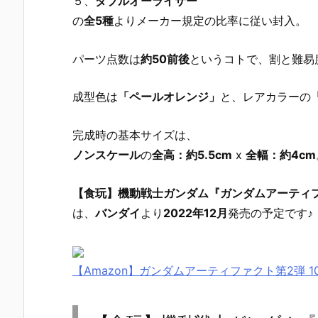
５、
ダブルオーライザー
の
全5種
よりメーカー規定の比率に従い封入。
パーツ点数は
約50前後
というコトで、割と難易
成型色は
「ペールオレンジ」
と、レアカラーの
完成時の基本サイズは、
ノンスケール
の
全高：約5.5cm
x
全幅：約4cm
【食玩】機動戦士ガンダム『ガンダムアーティファ
は、
バンダイ
より
2022年12月
発売の予定です♪
【Amazon】ガンダムアーティファクト第2弾 10