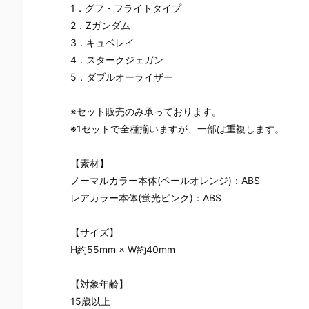
1．グフ・フライトタイプ
2．Zガンダム
3．キュベレイ
4．スタークジェガン
5．ダブルオーライザー
※セット販売のみ承っております。
※1セットで全種揃いますが、一部は重複します。
【素材】
ノーマルカラー本体(ペールオレンジ)：ABS
レアカラー本体(蛍光ピンク)：ABS
【サイズ】
H約55mm × W約40mm
【対象年齢】
15歳以上