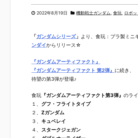
2022年8月19日
機動戦士ガンダム
,
食玩
,
ロボッ
「
ガンダムシリーズ
」
より、食玩：プラ製ミニ
ンダイ
からリリース☆
『ガンダムアーティファクト』
『ガンダムアーティファクト 第2弾』
に続き、
待望の第3弾が登場♪
食玩
『ガンダムアーティファクト第3弾』
のラ
１、
グフ・フライトタイプ
２、
Zガンダム
３、
キュベレイ
４、
スタークジェガン