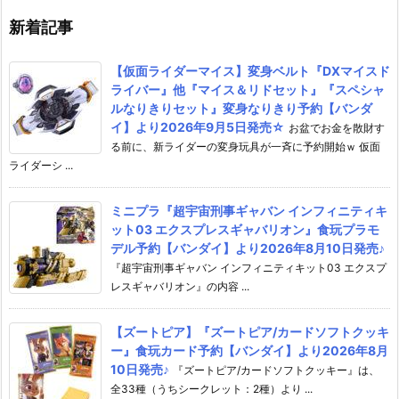
♪
新着記事
【仮面ライダーマイス】変身ベルト『DXマイスド
ライバー』他『マイス＆リドセット』『スペシャ
ルなりきりセット』変身なりきり予約【バンダ
イ】より2026年9月5日発売☆
お盆でお金を散財す
る前に、新ライダーの変身玩具が一斉に予約開始ｗ 仮面
ライダーシ ...
ミニプラ『超宇宙刑事ギャバン インフィニティキ
ット03 エクスプレスギャバリオン』食玩プラモ
デル予約【バンダイ】より2026年8月10日発売♪
『超宇宙刑事ギャバン インフィニティキット03 エクスプ
レスギャバリオン』の内容 ...
【ズートピア】『ズートピア/カードソフトクッキ
ー』食玩カード予約【バンダイ】より2026年8月
10日発売♪
『ズートピア/カードソフトクッキー』は、
全33種（うちシークレット：2種）より ...