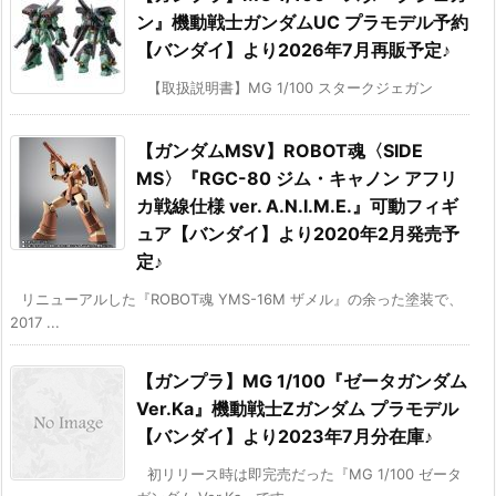
ン』機動戦士ガンダムUC プラモデル予約
【バンダイ】より2026年7月再販予定♪
【取扱説明書】MG 1/100 スタークジェガン
【ガンダムMSV】ROBOT魂〈SIDE
MS〉『RGC-80 ジム・キャノン アフリ
カ戦線仕様 ver. A.N.I.M.E.』可動フィギ
ュア【バンダイ】より2020年2月発売予
定♪
リニューアルした『ROBOT魂 YMS-16M ザメル』の余った塗装で、
2017 ...
【ガンプラ】MG 1/100『ゼータガンダム
Ver.Ka』機動戦士Ζガンダム プラモデル
【バンダイ】より2023年7月分在庫♪
初リリース時は即完売だった『MG 1/100 ゼータ