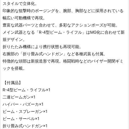
スタイルで立体化。
印象的な狙撃時のポージングを、腕部、胸部などに採用されている
幅広い可動機構で再現。
豊富な武器パーツと合わせて、多彩なアクションポーズが可能。
メイン武器となる「R-4型ビーム・ライフル」はMG化に合わせて新
規デザイン。
折りたたみ機構により携行状態も再現可能。
右腕部の「折り畳み式ハンドガン」など各種武装も付属。
特徴的な頭部は新規造形で再現。格闘戦時などのバイザー開閉ギミ
ックを搭載。
【付属品】
R-4型ビーム・ライフル×1
二連ビームガン×1
ハイパー・バズーカ×1
ビーム・スプレーガン×1
ビーム・サーベル×1
折り畳み式ハンドガン×1