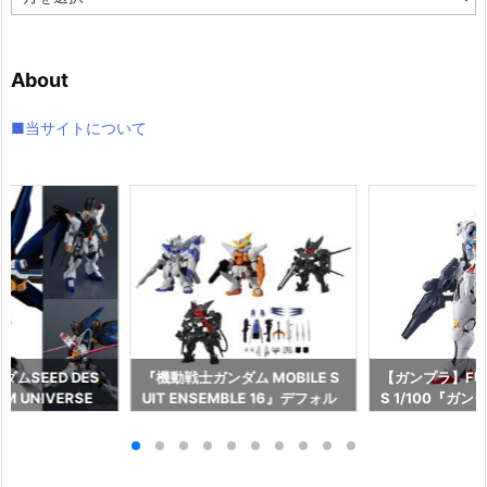
ー
カ
イ
About
ブ
■当サイトについて
ムSEED DES
『機動戦士ガンダム MOBILE S
【ガンプラ】FULL
M UNIVERSE
UIT ENSEMBLE 16』デフォル
S 1/100『ガ
EEDOM GUNDA
メ可動フィギュア予約【バンダ
ル』機動戦士ガ
L/ストライクフリ
イ】より2026年12月再販予定♪
女 プラモデル
ム』可動フィギュ
より2026年8
イ】より2026