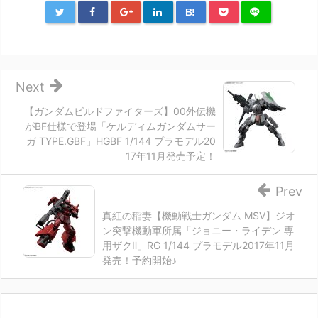
B!
Next
【ガンダムビルドファイターズ】00外伝機
がBF仕様で登場「ケルディムガンダムサー
ガ TYPE.GBF」HGBF 1/144 プラモデル20
17年11月発売予定！
Prev
真紅の稲妻【機動戦士ガンダム MSV】ジオ
ン突撃機動軍所属「ジョニー・ライデン 専
用ザクⅡ」RG 1/144 プラモデル2017年11月
発売！予約開始♪