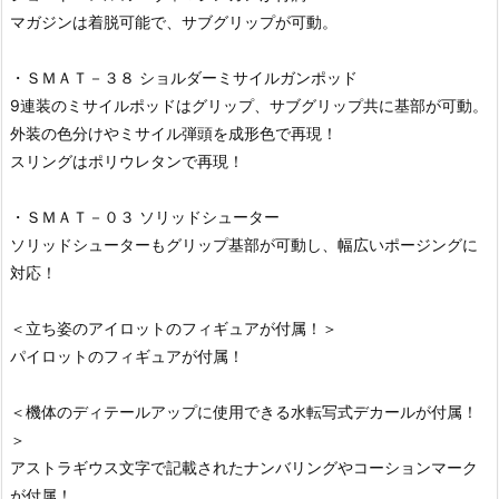
マガジンは着脱可能で、サブグリップが可動。
・ＳＭＡＴ－３８ ショルダーミサイルガンポッド
9連装のミサイルポッドはグリップ、サブグリップ共に基部が可動。
外装の色分けやミサイル弾頭を成形色で再現！
スリングはポリウレタンで再現！
・ＳＭＡＴ－０３ ソリッドシューター
ソリッドシューターもグリップ基部が可動し、幅広いポージングに
対応！
＜立ち姿のアイロットのフィギュアが付属！＞
パイロットのフィギュアが付属！
＜機体のディテールアップに使用できる水転写式デカールが付属！
＞
アストラギウス文字で記載されたナンバリングやコーションマーク
が付属！