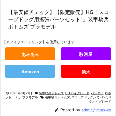
【最安値チェック】【限定販売】HG『スコ
ープドッグ用拡張パーツセット1』装甲騎兵
ボトムズ プラモデル
【アフィリエイトリンク】を使用しています
あみあみ
駿河屋
Amazon
楽天
2023年6月21日
装甲騎兵ボトムズ
,
HG ハイグレード
,
バンダイ
,
ロボ
ット・メカ
,
プラモデル
装甲騎兵ボトムズ
,
スコープドッグ
,
バンダイ
,
H
G ハイグレード
Posted by
admin@mh@wp