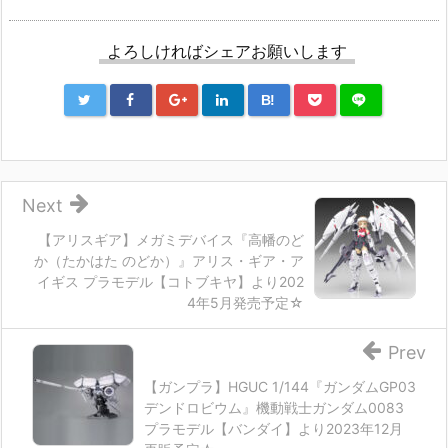
よろしければシェアお願いします
B!
Next
【アリスギア】メガミデバイス『高幡のど
か（たかはた のどか）』アリス・ギア・ア
イギス プラモデル【コトブキヤ】より202
4年5月発売予定☆
Prev
【ガンプラ】HGUC 1/144『ガンダムGP03
デンドロビウム』機動戦士ガンダム0083
プラモデル【バンダイ】より2023年12月