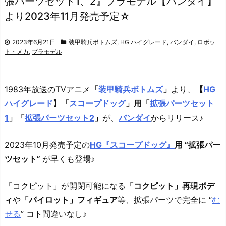
張パーツセット1、2』プラモデル【バンダイ】
より2023年11月発売予定☆
2023年6月21日
装甲騎兵ボトムズ
,
HG ハイグレード
,
バンダイ
,
ロボッ
ト・メカ
,
プラモデル
1983年放送のTVアニメ
「
装甲騎兵ボトムズ
」
より、
【
HG
ハイグレード
】「
スコープドッグ
」用「
拡張パーツセット
1
」
「
拡張パーツセット2
」
が、
バンダイ
からリリース♪
2023年10月発売予定の
HG『スコープドッグ』
用 “拡張パー
ツセット”
が早くも登場♪
「コクピット」が開閉可能になる
「コクピット」再現ボデ
ィ
や
「パイロット」フィギュア
等、拡張パーツで完全に “
む
せる
” コト間違いなし♪