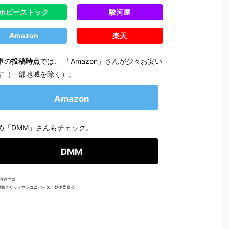
ホビーストック
駿河屋
Amazon
楽天
事の
投稿時点
では、 「Amazon」さんが少々お安い
す（一部地域を除く）。
Amazon
め「DMM」さんもチェック。
DMM
 円谷プロ
／「劇場版グリッドマンユニバース」製作委員会