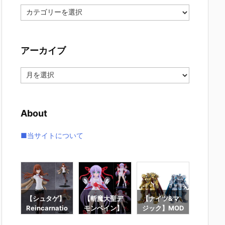
カ
テ
ゴ
リ
アーカイブ
ー
ア
ー
カ
イ
About
ブ
■当サイトについて
】f
【シュタゲ】
【斬魔大聖デ
【ナイツ&マ
【東島
ロ
Reincarnatio
モンベイン】
ジック】MOD
は仮面
ー』
n『牧瀬紅莉
PLAMATEA
EROID『ゴル
ーにな