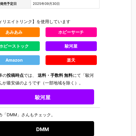
発売予定日
2025年09月30日
ィリエイトリンク】を使用しています
あみあみ
ホビーサーチ
ホビーストック
駿河屋
Amazon
楽天
事の
投稿時点
では、
送料・手数料 無料
にて「駿河
んが最安値のようです（一部地域を除く）。
駿河屋
め「DMM」さんもチェック。
DMM