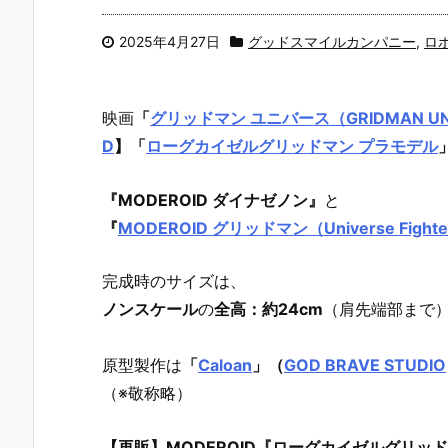
2025年4月27日
グッドスマイルカンパニー
,
ロ
映画
「
グリッドマン ユニバース（GRIDMAN UN
D
】
「
ローグカイゼルグリッドマン プラモデル
『MODEROID ダイナゼノン』
と
『
MODEROID グリッドマン（Universe Fi
完成時のサイズは、
ノンスケール
の
全高：約24cm
（肩先端部まで
原型製作は
「
Caloan
」（
GOD BRAVE STUDIO
（※敬称略）
【再販】MODEROID『ローグカイゼルグリッ