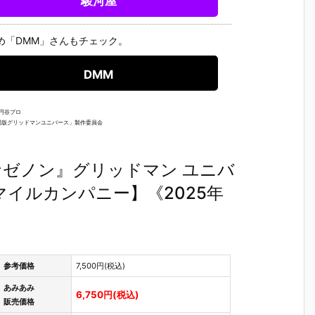
駿河屋
』
OID『エヴァ
『スーパーメ
r.』saitom プ
ブルーア
：
ンゲリオン第
カゴジラ』プ
ラモデル予約
イブ 可動
フ
13号機』プラ
ラモデル予約
【グッドスマ
ギュア予
め「DMM」さんもチェック。
約
モデル予約
【グッドスマ
イルカンパニ
【グッド
【グッドスマ
イルカンパニ
ー】より202
イルカン
イルカンパニ
ー】より202
7年2月発売予
ー】より2
DMM
2
ー】より202
7年3月発売予
定♪
7年4月発
7年1月発売予
定♪
定☆
定♪
 円谷プロ
／「劇場版グリッドマンユニバース」製作委員会
イナゼノン』グリッドマン ユニバ
イルカンパニー】《2025年
参考価格
7,500円(税込)
あみあみ
6,750円(税込)
販売価格