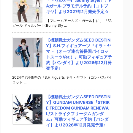
『ドゥルガーI〈Bunny Style〉』F
Aガール プラモデル予約【コトブ
キヤ】より2027年1月発売予定☆
【フレームアームズ・ガール】に、 『FA
ガール ドゥルガーI〈Bunny Sty ...
【機動戦士ガンダムSEED DESTIN
Y】S.H.フィギュアーツ『キラ・ヤ
マト（オーブ連合首長国パイロッ
トスーツVer.）』可動フィギュア予
約【バンダイ】より2026年12月発
売予定♪
2024年7月発売の『S.H.Figuarts キラ・ヤマト（コンパスパイ
ロット ...
【機動戦士ガンダムSEED DESTIN
Y】GUNDAM UNIVERSE『STRIK
E FREEDOM GUNDAM RENEWA
L/ストライクフリーダムガンダ
ム』可動フィギュア予約【バンダ
イ】より2026年12月発売予定♪