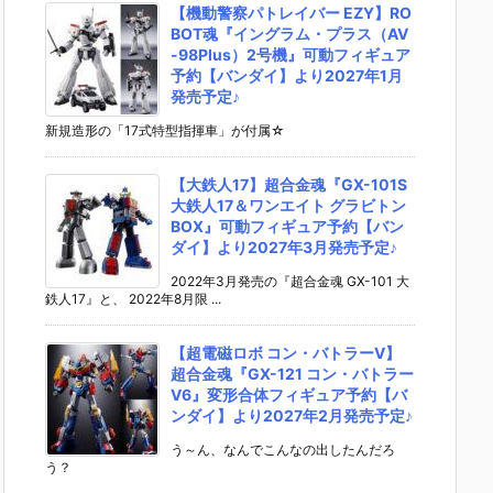
【機動警察パトレイバー EZY】RO
BOT魂『イングラム・プラス（AV
-98Plus）2号機』可動フィギュア
予約【バンダイ】より2027年1月
発売予定♪
新規造形の「17式特型指揮車」が付属☆
【大鉄人17】超合金魂『GX-101S
大鉄人17＆ワンエイト グラビトン
BOX』可動フィギュア予約【バン
ダイ】より2027年3月発売予定♪
2022年3月発売の『超合金魂 GX-101 大
鉄人17』と、 2022年8月限 ...
【超電磁ロボ コン・バトラーV】
超合金魂『GX-121 コン・バトラー
V6』変形合体フィギュア予約【バ
ンダイ】より2027年2月発売予定♪
う～ん、なんでこんなの出したんだろ
う？