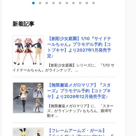
ーカ
栖（まきせ く
『アル・アジ
ドリーオ（金
い】fig
フィ
りす）』STEI
フ』プラモデ
獅子）』『ジ
『岡田
約
NS;GATE プ
ル予約【グッ
ルバティーガ
（電波
スマ
ラモデル予約
ドスマイルカ
（銀虎）』プ
ックルV
新着記事
パニ
【グッドスマ
ンパニー】よ
ラモデル予約
r.）』
02
イルカンパニ
り2027年4月
【グッドスマ
ィギュ
売予
ー】より202
発売予定☆
イルカンパニ
【グッ
【創彩少女庭園】1/10『サイドテ
6年12月発売
ー】より202
イルカ
ールちゃん』プラモデル予約【コ
予定♪
7年1月発売予
ー】202
トブキヤ】より2027年1月発売予
定♪
月発売予
定♪
【創彩少女庭園】シリーズに、 『1/10 サ
イドテールちゃん』がラインナップ。 ...
【無限邂逅メガロマリア】『スタ
ーズ』プラモデル予約【コトブキ
ヤ】より2026年12月発売予定♪
【無限邂逅メガロマリア】に、 「スター
ズ」がラインナップ♪ もちろん、眼球可
動ギ ...
【フレームアームズ・ガール】