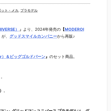
ボット・メカ
,
プラモデル
IVERSE）
」
より、2024年発売の
【
MODEROI
」
が、
グッドスマイルカンパニー
から再販♪
ghter）＆ビッグゴルドバーン
』
のセット商品。
）。
）
。
ドマン』グリッドマン ユニバース プラモデル
は、
グ