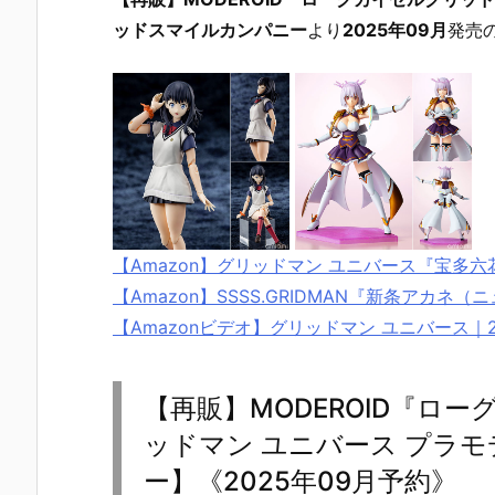
ッドスマイルカンパニー
より
2025年09月
発売
【Amazon】グリッドマン ユニバース『宝多
【Amazon】SSSS.GRIDMAN『新条アカ
【Amazonビデオ】グリッドマン ユニバース｜2
【再販】MODEROID『ロ
ッドマン ユニバース プラ
ー】《2025年09月予約》