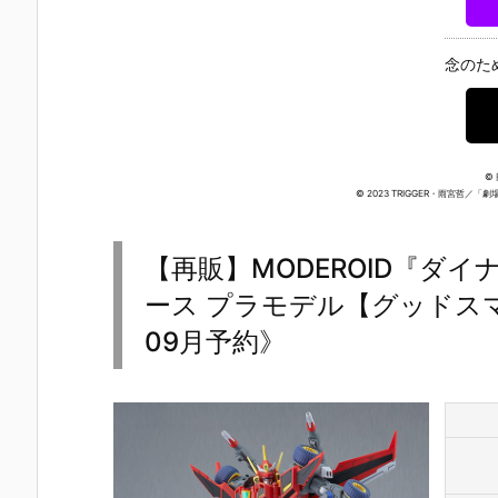
ドリーオ（金
い】figma
キャラクタ
ンスレッド
獅子）』『ジ
『岡田ユリコ
ー・ボーカ
勝利の女神
ルバティーガ
（電波人間タ
ル・シリーズ
NIKKE 可動
念のた
（銀虎）』プ
ックルVe
01 プラモデル
ィギュア予
ラモデル予約
r.）』可動フ
予約【グッド
【あみあみ×
【グッドスマ
ィギュア予約
スマイルカン
蝸之殼Snail
イルカンパニ
【グッドスマ
パニー】より
Shell】より
ー】より202
イルカンパニ
2027年1月発
027年6月発
7年1月発売予
ー】2027年5
売予定♪
売予定☆
©
定♪
月発売予定♪
© 2023 TRIGGER・雨宮哲
【再販】MODEROID『ダ
ース プラモデル【グッドスマ
09月予約》