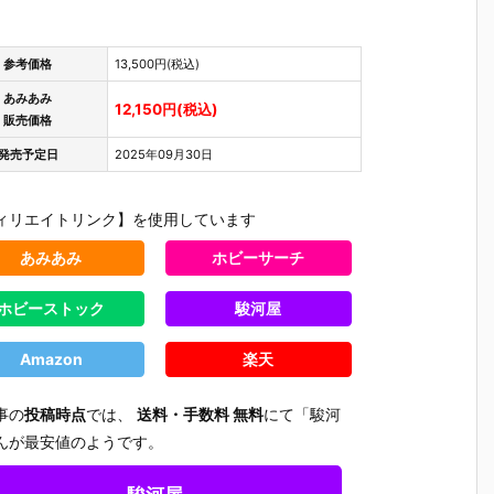
参考価格
13,500円(税込)
あみあみ
12,150円(税込)
販売価格
発売予定日
2025年09月30日
ィリエイトリンク】を使用しています
あみあみ
ホビーサーチ
ホビーストック
駿河屋
Amazon
楽天
事の
投稿時点
では、
送料・手数料 無料
にて「駿河
】
【ヱヴァンゲ
【ゴジラvsメ
【DF】PLAM
【ブルアカ
んが最安値のようです。
ド
リヲン新劇場
カゴジラ】M
ATEA『ケリ
igma『シ
セ
版】MODER
ODEROID
ー バニーVe
コ＊テラ