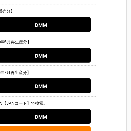
カ
ギルス』機動
イトスコード
ンダム＆風雲
ェガン』
ム
戦士ガンダム
カルラ』機動
再起』機動武
戦士ガン
販売分】
バ
AGE プラモデ
戦士ガンダム
闘伝Gガンダ
UC プラ
デ
ル予約【バン
SEED FREED
ム プラモデル
ル予約【
ン
ダイ】より20
OM プラモデ
予約【バンダ
ダイ】より
DMM
0
26年7月30日
ル予約【バン
イ】より202
26年7月3
日
再販予定♪
ダイ】より20
6年7月30日
再販予定♪
26年7月30日
再販予定♪
6年5月再生産分】
再販予定♪
DMM
6年7月再生産分】
DMM
め【JANコード】で検索。
DMM