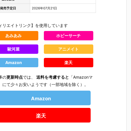
発売予定日
2026年07月21日
ィリエイトリンク】を使用しています
あみあみ
ホビーサーチ
駿河屋
アニメイト
Amazon
楽天
事の
更新時点
では、
送料を考慮すると
「Amazonマ
」にて少々お安いようです（一部地域を除く）。
Amazon
楽天
】
【ガンプラ】
【ガンプラ】
【ガンプラ】
【ガンプ
HG 1/144
HG 1/144
HGFC 1/144
HGUC 1/1
ダ
『ガンダムレ
『ブラックナ
『マスターガ
『スター