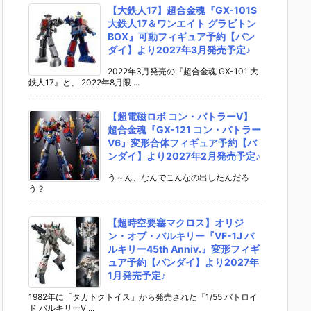
【大鉄人17】超合金魂『GX-101S
大鉄人17＆ワンエイト グラビトン
BOX』可動フィギュア予約【バン
ダイ】より2027年3月発売予定♪
2022年3月発売の『超合金魂 GX-101 大
鉄人17』と、 2022年8月限 ...
【超電磁ロボ コン・バトラーV】
超合金魂『GX-121 コン・バトラー
V6』変形合体フィギュア予約【バ
ンダイ】より2027年2月発売予定♪
う～ん、なんでこんなの出したんだろ
う？
【超時空要塞マクロス】オリジ
ン・オブ・バルキリー『VF-1J バ
ルキリー45th Anniv.』変形フィギ
ュア予約【バンダイ】より2027年
1月発売予定♪
1982年に「タカトクトイス」から発売された『1/55 バトロイ
ド バルキリーV ...