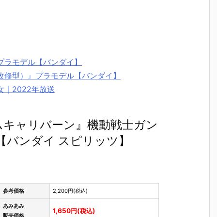
ル』プラモデル【バンダイ】
ル（改修型）』プラモデル【バンダイ】
女｜2022年放送
ンダムキャリバーン』機動戦士ガン
【バンダイ スピリッツ】
参考価格
2,200円(税込)
あみあみ
1,650円(税込)
販売価格