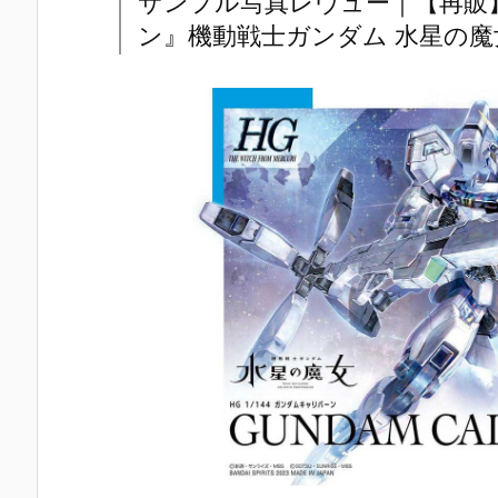
サンプル写真レヴュー｜【再販】H
ン』機動戦士ガンダム 水星の魔