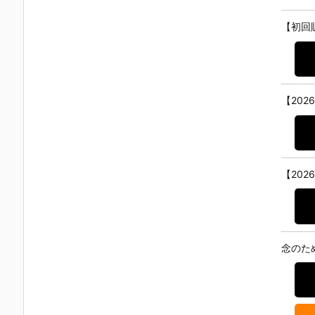
UNDAM UNI
ライクガンダ
動戦士ガンダ
ブルオース
VERSE『ST
ム Ver.RM』
ム 逆襲のシャ
イ』ガンダ
【初回
RIKE FREED
機動戦士ガン
ア プラモデル
ビルドダイ
OM GUNDA
ダムSEED プ
予約【バンダ
ーズ プラモ
M RENEWA
ラモデル予約
イ】より202
ル予約【バ
L/ストライク
【バンダイ】
6年7月30日
ダイ】より2
フリーダムガ
より2026年7
再販予定♪
26年7月30
ンダム』可動
月30日再販予
再販予定♪
【202
フィギュア予
定♪
約【バンダ
イ】より202
6年12月発売
予定♪
【202
念のた