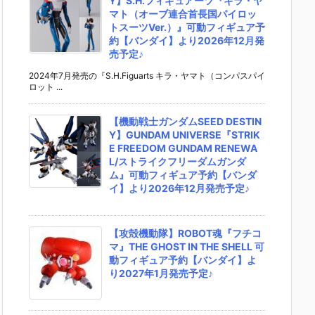
Y】S.H.フィギュアーツ『キラ・ヤ
マト（オーブ連合首長国パイロッ
トスーツVer.）』可動フィギュア予
約【バンダイ】より2026年12月発
売予定♪
2024年7月発売の『S.H.Figuarts キラ・ヤマト（コンパスパイ
ロット ...
【機動戦士ガンダムSEED DESTIN
Y】GUNDAM UNIVERSE『STRIK
E FREEDOM GUNDAM RENEWA
L/ストライクフリーダムガンダ
ム』可動フィギュア予約【バンダ
イ】より2026年12月発売予定♪
【攻殻機動隊】ROBOT魂『フチコ
マ』THE GHOST IN THE SHELL 可
動フィギュア予約【バンダイ】よ
り2027年1月発売予定♪