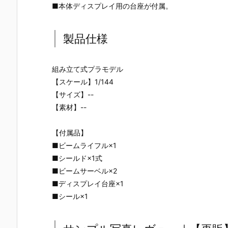
■本体ディスプレイ用の台座が付属。
製品仕様
組み立て式プラモデル
【スケール】1/144
【サイズ】--
【素材】--
【付属品】
■ビームライフル×1
■シールド×1式
■ビームサーベル×2
■ディスプレイ台座×1
■シール×1