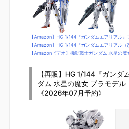
【Amazon】HG 1/144『ガンダムエアリア
【Amazon】HG 1/144『ガンダムエアリア
【Amazonビデオ】機動戦士ガンダム 水星の魔
【再販】HG 1/144『ガ
ダム 水星の魔女 プラモデル
《2026年07月予約》