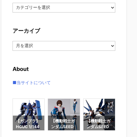
カ
テ
ゴ
リ
アーカイブ
ー
ア
ー
カ
イ
About
ブ
■当サイトについて
ラ】
【ガンプラ】
【機動戦士ガ
【機動戦士ガ
【ガン
44
HGUC 1/144
ンダムSEED
ンダムSEED
MG 1/1
クジ
『ギラ・ドー
DESTINY】
DESTINY】G
『エー