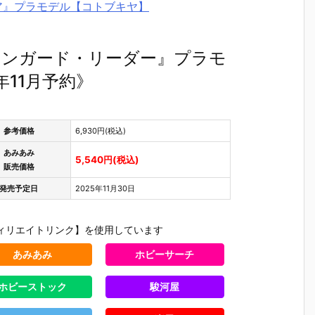
ニア』プラモデル【コトブキヤ】
ァンガード・リーダー』プラモ
年11月予約》
参考価格
6,930円(税込)
あみあみ
5,540円(税込)
販売価格
発売予定日
2025年11月30日
ィリエイトリンク】を使用しています
あみあみ
ホビーサーチ
パ
【大鉄人17】
【超電磁ロボ
【超時空要塞
【ガンプ
ホビーストック
駿河屋
超合金魂『G
コン・バトラ
マクロス】オ
MG 1/100
T
X-101S 大鉄
ーV】超合金
リジン・オ
『エール