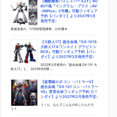
【機動警察パトレイバー EZY】RO
BOT魂『イングラム・プラス（AV
-98Plus）2号機』可動フィギュア
予約【バンダイ】より2027年1月
発売予定♪
新規造形の「17式特型指揮車」が付属☆
【大鉄人17】超合金魂『GX-101S
大鉄人17＆ワンエイト グラビトン
BOX』可動フィギュア予約【バン
ダイ】より2027年3月発売予定♪
2022年3月発売の『超合金魂 GX-101 大
鉄人17』と、 2022年8月限 ...
【超電磁ロボ コン・バトラーV】
超合金魂『GX-121 コン・バトラー
V6』変形合体フィギュア予約【バ
ンダイ】より2027年2月発売予定♪
う～ん、なんでこんなの出したんだろ
う？