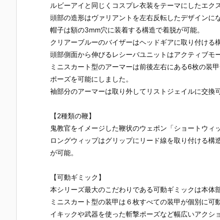
ルビーアイと同じくコスプレ衣装をテーマにしたエク
頭部の造形はヴァリアントを左右反転したデザインに
帽子は額の3mm穴に装着する構造で着脱が可能。
クリアーブルーのバイザーはヘッドギアに取り付ける
頭部側面から伸びるレシーバユニットはアクティブモー
ミニスカート型のアーマーは前後左右にある6枚の装
ポーズを可能にしました。
袖部分のアーマーは取り外してリストジェイルに交換
【2種類の鞭】
鬼教官をイメージした鞭状のウェポン「ショートウィ
ロングウィップはグリップにリード線を取り付ける構
が可能。
【可動ギミック】
本シリーズ最大のこだわりである可動ギミックは本体部
ミニスカート型の装甲は６枚すべての装甲が個別に可
イキックや武器を使った斬撃ポーズなど幅広いアクシ