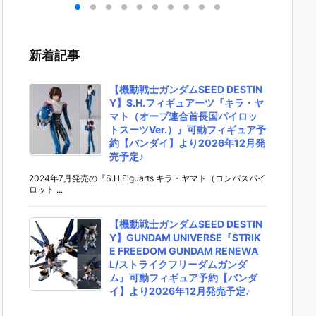
ンダ
動戦士ガンダ
UNDAM UNI
マ』THE GH
『草薙
M』
ム 逆襲のシャ
VERSE『ST
OST IN THE
THE G
ガン
ア プラモデル
RIKE FREED
SHELL 可動フ
IN THE
 プ
予約【バンダ
OM GUNDA
ィギュア予約
L 可動
新着記事
予約
イ】より202
M RENEWA
【バンダイ】
ュア予
イ】
6年7月30日
L/ストライク
より2027年1
ンダイ
年7
再販予定♪
フリーダムガ
月発売予定♪
2027年
【機動戦士ガンダムSEED DESTIN
販予
ンダム』可動
売予定♪
Y】S.H.フィギュアーツ『キラ・ヤ
フィギュア予
マト（オーブ連合首長国パイロッ
約【バンダ
トスーツVer.）』可動フィギュア予
イ】より202
約【バンダイ】より2026年12月発
6年12月発売
売予定♪
予定♪
2024年7月発売の『S.H.Figuarts キラ・ヤマト（コンパスパイ
ロット ...
【機動戦士ガンダムSEED DESTIN
Y】GUNDAM UNIVERSE『STRIK
E FREEDOM GUNDAM RENEWA
L/ストライクフリーダムガンダ
ム』可動フィギュア予約【バンダ
イ】より2026年12月発売予定♪