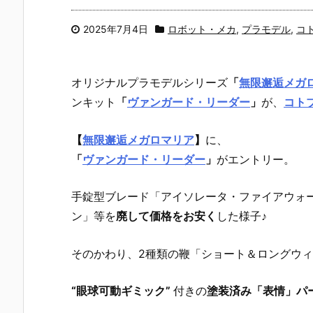
2025年7月4日
ロボット・メカ
,
プラモデル
,
コ
オリジナルプラモデルシリーズ
「
無限邂逅メガ
ンキット
「
ヴァンガード・リーダー
」
が、
コト
【
無限邂逅メガロマリア
】
に、
「
ヴァンガード・リーダー
」
がエントリー。
手錠型ブレード「アイソレータ・ファイアウォ
ン」等を
廃して価格をお安く
した様子♪
そのかわり、2種類の鞭「ショート＆ロングウ
“眼球可動ギミック”
付きの
塗装済み「表情」パ