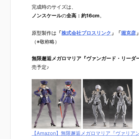
完成時のサイズは、
ノンスケール
の
全高：約16cm
。
原型製作は
「
株式会社プロスリンク
」「
堀克彦
（※敬称略）
無限邂逅メガロマリア『ヴァンガード・リーダ
売予定♪
【Amazon】無限邂逅メガロマリア『ヴァリ