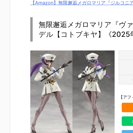
【Amazon】無限邂逅メガロマリア『ジルコ
無限邂逅メガロマリア『ヴ
デル【コトブキヤ】《2025
【アフ
【攻殻機動
【攻殻機動
【ハローキテ
【機動警察
隊】ROBOT
隊】S.H.フィ
ィ】超合金魂
トレイバー E
魂『フチコ
ギュアーツ
『ハローキテ
ZY】ROBO