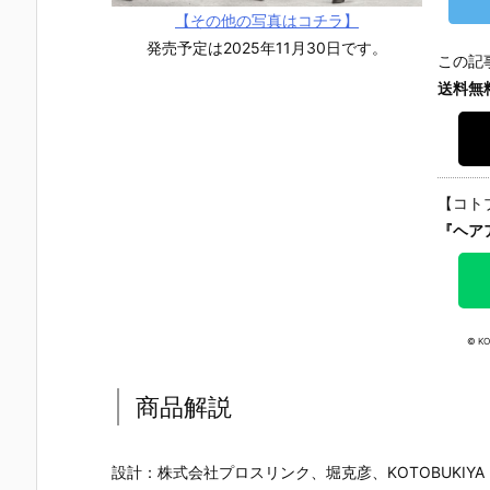
マ』THE GH
『草薙素子』
ィ 2.0』可動
魂『イング
【その他の写真はコチラ】
OST IN THE
THE GHOST
フィギュア予
ム・プラス
SHELL 可動フ
IN THE SHEL
約【バンダ
（AV-98Plu
発売予定は2025年11月30日です。
この記
ィギュア予約
L 可動フィギ
イ】より202
s）2号機』
送料無
【バンダイ】
ュア予約【バ
7年1月発売予
動フィギュ
より2027年1
ンダイ】より
定♪
予約【バン
月発売予定♪
2027年1月発
イ】より20
売予定♪
7年1月発売
定♪
【コト
『ヘア
© KO
商品解説
設計：株式会社プロスリンク、堀克彦、KOTOBUKIYA