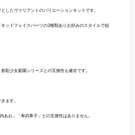
フとしたヴァリアントのバリエーションキットです。
イキッドフェイスパーツの2種類ありお好みのスタイルで組
。
、創彩少女庭園シリーズとの互換性も健在です。
。
できます。
。
源内あお」「寿武希子」との互換性はありません。