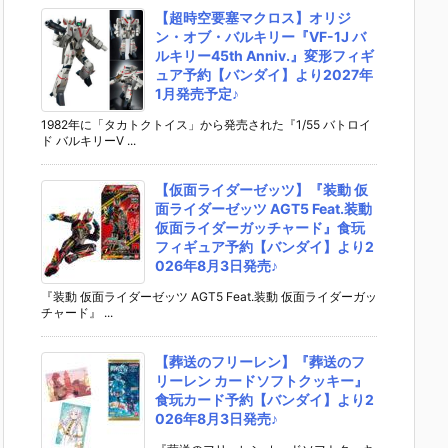
【超時空要塞マクロス】オリジ
ン・オブ・バルキリー『VF-1J バ
ルキリー45th Anniv.』変形フィギ
ュア予約【バンダイ】より2027年
1月発売予定♪
1982年に「タカトクトイス」から発売された『1/55 バトロイ
ド バルキリーV ...
【仮面ライダーゼッツ】『装動 仮
面ライダーゼッツ AGT5 Feat.装動
仮面ライダーガッチャード』食玩
フィギュア予約【バンダイ】より2
026年8月3日発売♪
『装動 仮面ライダーゼッツ AGT5 Feat.装動 仮面ライダーガッ
チャード』 ...
【葬送のフリーレン】『葬送のフ
リーレン カードソフトクッキー』
食玩カード予約【バンダイ】より2
026年8月3日発売♪