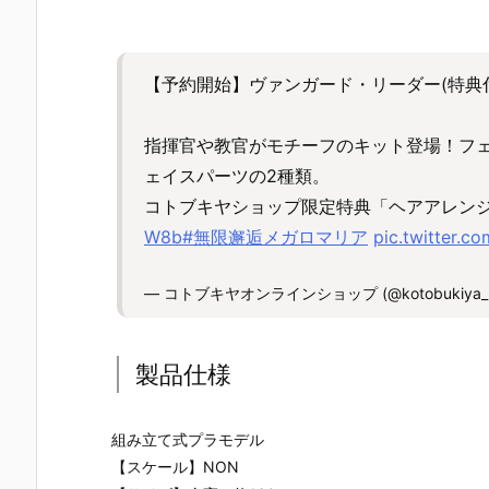
【予約開始】ヴァンガード・リーダー(特典
指揮官や教官がモチーフのキット登場！フ
ェイスパーツの2種類。
コトブキヤショップ限定特典「ヘアアレン
W8b
#無限邂逅メガロマリア
pic.twitter.c
— コトブキヤオンラインショップ (@kotobukiya_2
製品仕様
組み立て式プラモデル
【スケール】NON