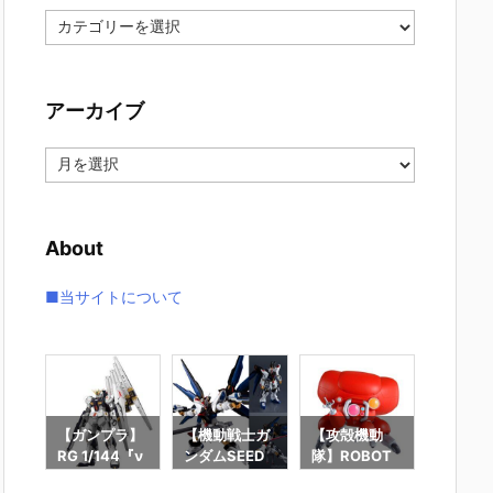
カ
テ
ゴ
リ
アーカイブ
ー
ア
ー
カ
イ
About
ブ
■当サイトについて
ラ】
【ガンプラ】
【機動戦士ガ
【攻殻機動
【攻殻
RG 1/144『ν
ンダムSEED
隊】ROBOT
隊】S.H
スト
ガンダム』機
DESTINY】G
魂『フチコ
ギュア