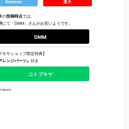
ラ
人17＆ワンエ
魂『GX-121
ブ・バルキリ
ライクガ
Amazon
楽天
イト グラビト
コン・バトラ
ー『VF-1J バ
ム Ver.R
ンBOX』可動
ーV6』変形
ルキリー45th
機動戦士
事の
投稿時点
では、
可
フィギュア予
合体フィギュ
Anniv.』変形
ダムSEED
料
にて「DMM」さんがお安いようです。
ア
約【バンダ
ア予約【バン
フィギュア予
ラモデル
ダ
イ】より202
ダイ】より20
約【バンダ
【バンダ
2
7年3月発売予
27年2月発売
イ】より202
より2026
DMM
予
定♪
予定♪
7年1月発売予
月30日再
定♪
定♪
ブキヤショップ限定特典】
アレンジパーツ』
付き
コトブキヤ
TOBUKIYA