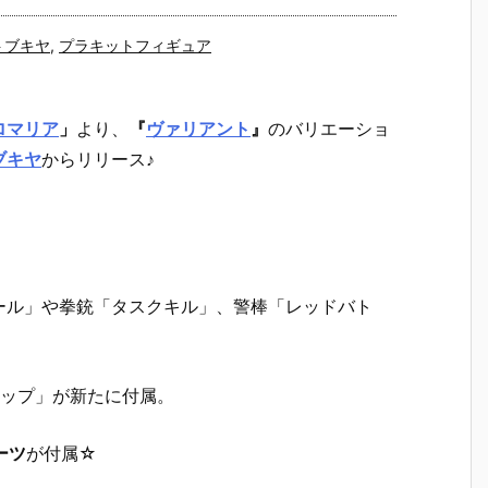
トブキヤ
,
プラキットフィギュア
ロマリア
」
より、
『
ヴァリアント
』
のバリエーショ
ブキヤ
からリリース♪
ール」や拳銃「タスクキル」、警棒「レッドバト
ィップ」が新たに付属。
ーツ
が付属☆