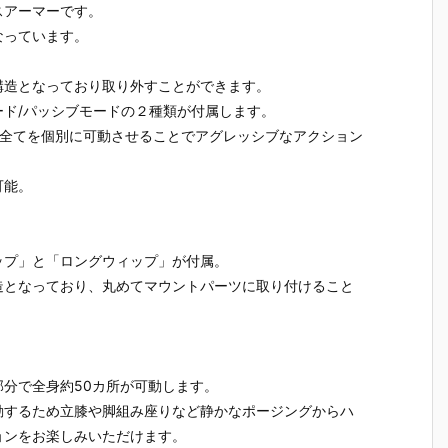
スアーマーです。
なっています。
構造となっており取り外すことができます。
ド/パッシブモードの２種類が付属します。
甲全てを個別に可動させることでアグレッシブなアクション
可能。
ップ」と「ロングウィップ」が付属。
造となっており、丸めてマウントパーツに取り付けること
分で全身約50カ所が可動します。
動するため立膝や脚組み座りなど静かなポージングからハ
ョンをお楽しみいただけます。