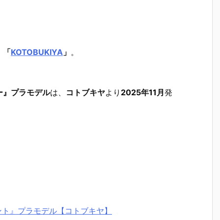
」「
KOTOBUKIYA
」
。
ー』プラモデル
は、
コトブキヤ
より
2025年11月
発
アント』プラモデル【コトブキヤ】