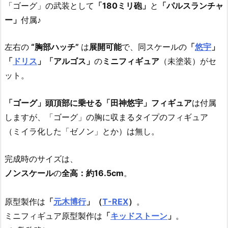
「ゴーグ」の武装として
「180ミリ砲」
と
「パルスランチャ
ー」
付属♪
左右の
“胸部ハッチ”
は
展開可能
で、同スケールの
「
悠宇
」
「
ドリス
」「アルゴス」
の
ミニフィギュア
（未塗装）がセ
ット。
「ゴーグ」頭頂部に乗せる「田神悠宇」フィギュア
は付属
しますが、「ゴーグ」の胸に収まるタイプのフィギュア
（ミイラ化した「ゼノン」とか）は無し。
完成時のサイズは、
ノンスケール
の
全高：約16.5cm
。
原型製作は
「
元木博行
」（
T-REX
）
。
ミニフィギュア原型製作は
「
キッドストーン
」
。