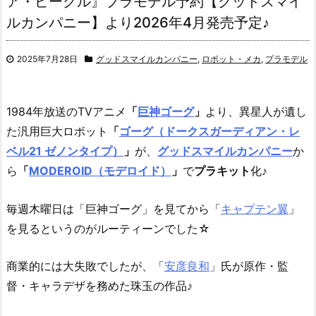
ア・ビーグル』プラモデル予約【グッドスマイ
ルカンパニー】より2026年4月発売予定♪
2025年7月28日
グッドスマイルカンパニー
,
ロボット・メカ
,
プラモデル
1984年放送のTVアニメ
「
巨神ゴーグ
」
より、異星人が遺し
た汎用巨大ロボット
「
ゴーグ（ドークスガーディアン・レ
ベル21 ゼノンタイプ）
」
が、
グッドスマイルカンパニー
か
ら
「
MODEROID（モデロイド）
」
で
プラキット
化♪
毎週木曜日は「巨神ゴーグ」を見てから「
キャプテン翼
」
を見るというのがルーティーンでした☆
商業的には大失敗でしたが、「
安彦良和
」氏が原作・監
督・キャラデザを務めた珠玉の作品♪