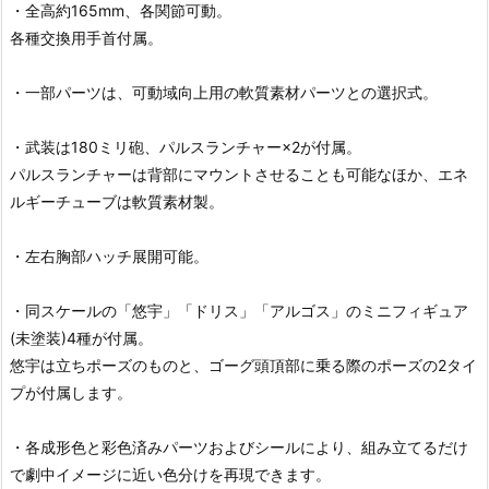
・全高約165mm、各関節可動。
各種交換用手首付属。
・一部パーツは、可動域向上用の軟質素材パーツとの選択式。
・武装は180ミリ砲、パルスランチャー×2が付属。
パルスランチャーは背部にマウントさせることも可能なほか、エネ
ルギーチューブは軟質素材製。
・左右胸部ハッチ展開可能。
・同スケールの「悠宇」「ドリス」「アルゴス」のミニフィギュア
(未塗装)4種が付属。
悠宇は立ちポーズのものと、ゴーグ頭頂部に乗る際のポーズの2タイ
プが付属します。
・各成形色と彩色済みパーツおよびシールにより、組み立てるだけ
で劇中イメージに近い色分けを再現できます。