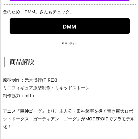
念のため「DMM」さんもチェック。
DMM
© サンライズ
商品解説
原型制作：元木博行(T-REX)
ミニフィギュア原型制作：リキッドストーン
制作協力：mffp
アニメ『巨神ゴーグ』より、主人公・田神悠宇を導く青き巨大ロボ
ットドークス・ガーディアン「ゴーグ」がMODEROIDでプラモデル
化！