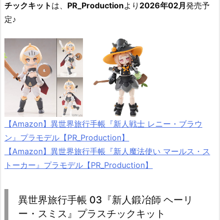
チックキット
は、
PR_Production
より
2026年02月
発売予
定♪
【Amazon】異世界旅行手帳『新人戦士 レニー・ブラウ
ン』プラモデル【PR_Production】
【Amazon】異世界旅行手帳『新人魔法使い マールス・ス
トーカー』プラモデル【PR_Production】
異世界旅行手帳 03『新人鍛冶師 ヘーリ
ー・スミス』プラスチックキット