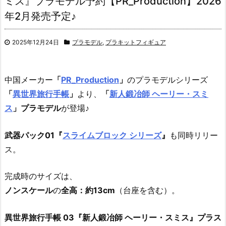
ミス』プラモデル予約【PR_Production】2026
年2月発売予定♪
2025年12月24日
プラモデル
,
プラキットフィギュア
中国メーカー
「
PR_Production
」
のプラモデルシリーズ
「
異世界旅行手帳
」
より、
「
新人鍛冶師 ヘーリー・スミ
ス
」プラモデル
が登場♪
武器パック01『
スライムブロック シリーズ
』
も同時リリー
ス。
完成時のサイズは、
ノンスケール
の
全高：約13cm
（台座を含む）。
異世界旅行手帳 03『新人鍛冶師 ヘーリー・スミス』プラス