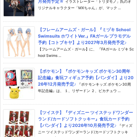
月発売予定☆
イラストレーター「トリダモノ」氏のオ
リジナルキャラクター「MXちゃん」が、マック ...
【フレームアームズ・ガール】『ミヅキ School
Swimsuits ホワイトVer.』FAガール プラモデル
予約【コトブキヤ】より2027年3月発売予定♪
【フレームアームズ・ガール】に、 『FAガール ミヅキ Sc
hool Swims ...
【ポケモン】『ポケモンキッズ ポケモン30周年
記念編』食玩フィギュア予約【バンダイ】より20
26年12月発売予定♪
『ポケモンキッズ ポケモン30周
年記念編』は、 １、リザードン ２、ピカチュウ ...
【ツイステ】『ディズニー ツイステッドワンダー
ランド/カードソフトクッキー』食玩カード予約
【バンダイ】より2026年10月発売予定♪
『ディズ
ニー ツイステッドワンダーランド/カードソフトクッキ