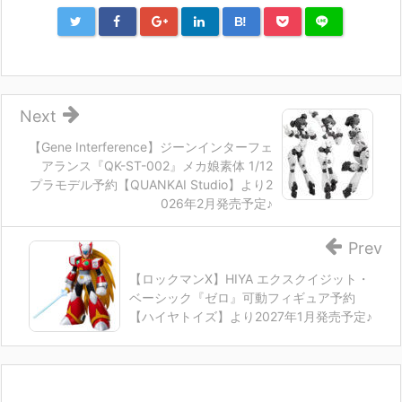
B!
Next
【Gene Interference】ジーンインターフェ
アランス『QK-ST-002』メカ娘素体 1/12
プラモデル予約【QUANKAI Studio】より2
026年2月発売予定♪
Prev
【ロックマンX】HIYA エクスクイジット・
ベーシック『ゼロ』可動フィギュア予約
【ハイヤトイズ】より2027年1月発売予定♪