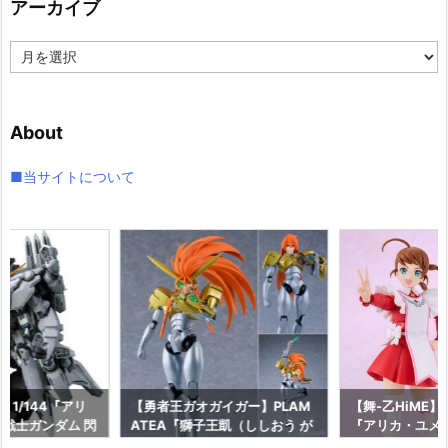
アーカイブ
ー
ア
ー
カ
イ
About
ブ
■当サイトについて
 1/144『アリ
【勇者王ガオガイガー】PLAM
【舞-乙HiME】P
戦士ガンダム 閃
ATEA『獅子王凱（ししおう が
『アリカ・ユメ
 プラモデル予約
い）』プラモデル予約【グッド
ル予約【グッド