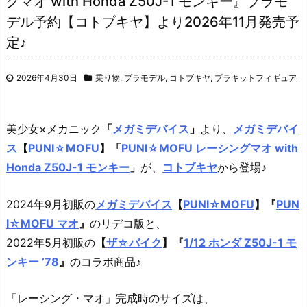
グマオ with Honda Z50J-1 モンキー』プラモ
デル予約【コトブキヤ】より2026年11月発売予
定♪
2026年4月30日
乗り物
,
プラモデル
,
コトブキヤ
,
プラキットフィギュア
美少女×メカニック
「
メガミデバイス
」
より、
メガミデバイ
ス
【
PUNI☆MOFU
】
「
PUNI☆MOFU レーシングマオ with
Honda Z50J-1 モンキー
」
が、
コトブキヤ
から登場♪
2024年9月初販の
メガミデバイス
【
PUNI☆MOFU
】
『
PUN
I☆MOFU マオ
』
のリデコ版と、
2022年5月初販の
【
ザ☆バイク
】『
1/12 ホンダ Z50J-1 モ
ンキー ’78
』
のコラボ商品♪
「レーシング・マオ」完成時のサイズは、