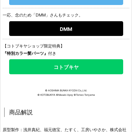
一応、念のため「DMM」さんもチェック。
DMM
【コトブキヤショップ限定特典】
『特別カラー髪パーツ』
付き
コトブキヤ
© AOSHIMA BUNKA KYOZAI Co,.Ltd.
© KOTOBUKIYA ©Masaki Apsy ©Toriwo Toriyama
商品解説
原型製作：浅井真紀、福元徳宝、たすく、工房いやさか、株式会社