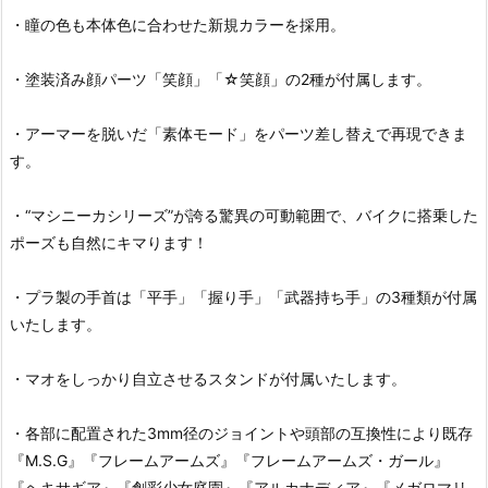
・瞳の色も本体色に合わせた新規カラーを採用。
・塗装済み顔パーツ「笑顔」「☆笑顔」の2種が付属します。
・アーマーを脱いだ「素体モード」をパーツ差し替えで再現できま
す。
・“マシニーカシリーズ”が誇る驚異の可動範囲で、バイクに搭乗した
ポーズも自然にキマります！
・プラ製の手首は「平手」「握り手」「武器持ち手」の3種類が付属
いたします。
・マオをしっかり自立させるスタンドが付属いたします。
・各部に配置された3mm径のジョイントや頭部の互換性により既存
『M.S.G』『フレームアームズ』『フレームアームズ・ガール』
『ヘキサギア』『創彩少女庭園』『アルカナディア』『メガロマリ