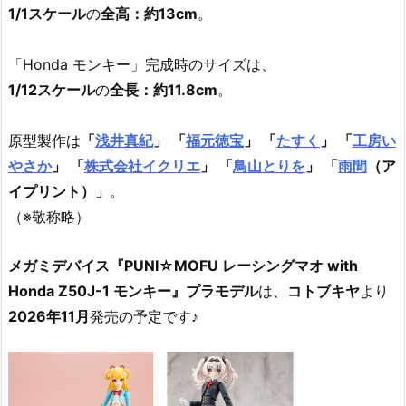
1/1スケール
の
全高：約13cm
。
「Honda モンキー」完成時のサイズは、
1/12スケール
の
全長：約11.8cm
。
原型製作は
「
浅井真紀
」 「
福元徳宝
」 「
たすく
」 「
工房い
やさか
」 「
株式会社イクリエ
」 「
鳥山とりを
」 「
雨間
（ア
イプリント）」
。
（※敬称略）
メガミデバイス『PUNI☆MOFU レーシングマオ with
Honda Z50J-1 モンキー』プラモデル
は、
コトブキヤ
より
2026年11月
発売の予定です♪