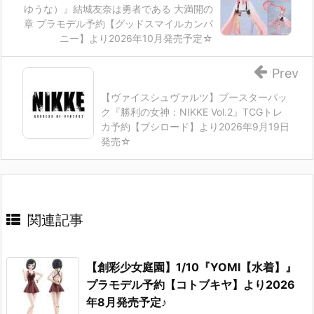
ゆうな）』結城友奈は勇者である 大満開の
章 プラモデル予約【グッドスマイルカンパ
ニー】より2026年10月発売予定☆
Prev
【ヴァイスシュヴァルツ】ブースターパッ
ク『勝利の女神：NIKKE Vol.2』TCGトレ
カ予約【ブシロード】より2026年9月19日
発売☆
関連記事
【創彩少女庭園】1/10『YOMI【水着】』
プラモデル予約【コトブキヤ】より2026
年8月発売予定♪