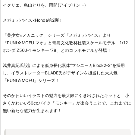
イクリエ、鳥山とりを、雨間(アイプリント)
メガミデバイス×Honda第2弾！
「美少女×メカニック」シリーズ『メガミデバイス』より
『PUNI☆MOFU マオ』と青島文化教材社製スケールモデル「1/12
ホンダ Z50J-1 モンキー ’78」とのコラボモデルが登場！
浅井真紀氏設計による低身長化素体“マシニーカBlock2-S”を採用
し、イラストレーターBLADE氏がデザインを担当した大人気
「PUNI☆MOFU」シリーズ！
そのかわいいイラストの魅力を最大限に引き出されたキットと、小
さくかわいい50ccバイク「モンキー」が出会うことで、これまでに
無い新たな魅力が生まれます！