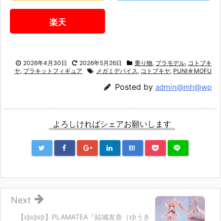
楽天
2026年4月30日
2026年5月26日
乗り物
,
プラモデル
,
コトブキ
ヤ
,
プラキットフィギュア
メガミデバイス
,
コトブキヤ
,
PUNI☆MOFU
Posted by
admin@mh@wp
よろしければシェアお願いします
B!
Next
【ゆゆゆ】PLAMATEA『結城友奈（ゆうき