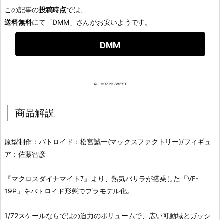
この記事の
投稿時点
では、
送料無料
にて「DMM」さんがお安いようです。
DMM
© 1997 BIGWEST
商品解説
原型制作：バトロイド：松宮誠一(マックスファクトリー)/フィギュ
ア：佐藤智彦
『マクロスダイナマイト7』より、熱気バサラが搭乗した「VF-
19P」をバトロイド形態でプラモデル化。
1/72スケールならではの迫力のボリュームで、広い可動域とガッシ