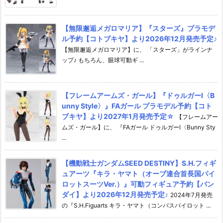
【無限邂逅メガロマリア】『スターズ』プラモデ
ル予約【コトブキヤ】より2026年12月発売予定♪
【無限邂逅メガロマリア】に、 「スターズ」がラインナ
ップ♪ もちろん、眼球可動ギ ...
【フレームアームズ・ガール】『ドゥルガーI〈B
unny Style〉』FAガール プラモデル予約【コト
ブキヤ】より2027年1月発売予定☆
【フレームアー
ムズ・ガール】に、 『FAガール ドゥルガーI〈Bunny Sty
...
【機動戦士ガンダムSEED DESTINY】S.H.フィギ
ュアーツ『キラ・ヤマト（オーブ連合首長国パイ
ロットスーツVer.）』可動フィギュア予約【バン
ダイ】より2026年12月発売予定♪
2024年7月発売
の『S.H.Figuarts キラ・ヤマト（コンパスパイロット ...