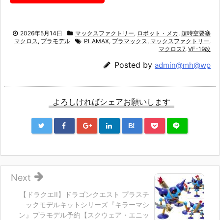
2026年5月14日
マックスファクトリー
,
ロボット・メカ
,
超時空要塞
マクロス
,
プラモデル
PLAMAX
,
プラマックス
,
マックスファクトリー
,
マクロス7
,
VF-19改
Posted by
admin@mh@wp
よろしければシェアお願いします
B!
Next
【ドラクエII】ドラゴンクエスト プラスチ
ックモデルキットシリーズ『キラーマシ
ン』プラモデル予約【スクウェア・エニッ