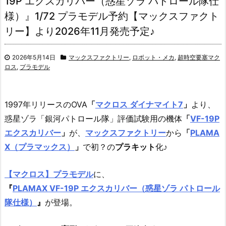
19P エクスカリバー（惑星ゾラ パトロール隊仕
様）』1/72 プラモデル予約【マックスファクト
リー】より2026年11月発売予定♪
2026年5月14日
マックスファクトリー
,
ロボット・メカ
,
超時空要塞マク
ロス
,
プラモデル
1997年リリースのOVA
「
マクロス ダイナマイト7
」
より、
惑星ゾラ「銀河パトロール隊」評価試験用の機体
「
VF-19P
エクスカリバー
」
が、
マックスファクトリー
から
「
PLAMA
X（プラマックス）
」
で初？の
プラキット
化♪
【マクロス】プラモデル
に、
『
PLAMAX VF-19P エクスカリバー（惑星ゾラ パトロール
隊仕様）
』
が登場。