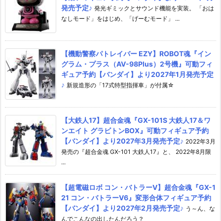
発売予定♪
発光ギミックとサウンド機能を実装。 「おは
なしモード」をはじめ、「げーむモード」 ...
【機動警察パトレイバー EZY】ROBOT魂『イン
グラム・プラス（AV-98Plus）2号機』可動フィ
ギュア予約【バンダイ】より2027年1月発売予定
♪
新規造形の「17式特型指揮車」が付属☆
【大鉄人17】超合金魂『GX-101S 大鉄人17＆ワ
ンエイト グラビトンBOX』可動フィギュア予約
【バンダイ】より2027年3月発売予定♪
2022年3月
発売の『超合金魂 GX-101 大鉄人17』と、 2022年8月限
...
【超電磁ロボ コン・バトラーV】超合金魂『GX-1
21 コン・バトラーV6』変形合体フィギュア予約
【バンダイ】より2027年2月発売予定♪
う～ん、な
んでこんなの出したんだろう？