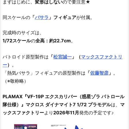
まずはじめに、
変形はしない
ので要注意★
同スケールの
「
バサラ
」フィギュア
が付属。
完成時のサイズは、
1/72スケール
の
全高：約22.7cm
。
バトロイド原型製作は
「
松宮誠一
」（
マックスファクトリ
ー
）
。
「熱気バサラ」フィギュアの原型製作は
「
佐藤智彦
」
。
（※敬称略）
PLAMAX『VF-19P エクスカリバー（惑星ゾラ パトロール
隊仕様）』マクロス ダイナマイト7 1/72 プラモデル
は、
マ
ックスファクトリー
より
2026年11月
発売の予定です♪