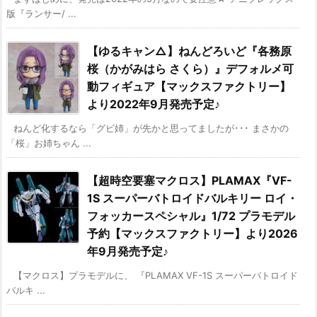
版『ランサー/ ...
【ゆるキャン△】ねんどろいど『各務原
桜（かがみはら さくら）』デフォルメ可
動フィギュア【マックスファクトリー】
より2022年9月発売予定♪
ねんど化するなら「グビ姉」が先かと思ってましたが･･･ まさかの
「桜」お姉ちゃん ...
【超時空要塞マクロス】PLAMAX『VF-
1S スーパーバトロイドバルキリー ロイ・
フォッカースペシャル』1/72 プラモデル
予約【マックスファクトリー】より2026
年9月発売予定♪
【マクロス】プラモデルに、 『PLAMAX VF-1S スーパーバトロイド
バルキ ...