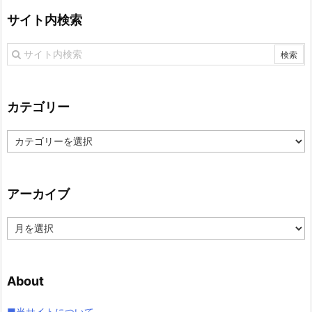
サイト内検索
カテゴリー
カ
テ
ゴ
リ
アーカイブ
ー
ア
ー
カ
イ
About
ブ
■当サイトについて