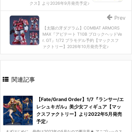
クス】より2026年9月発売予定♪
Prev
【太陽の牙ダグラム】COMBAT ARMORS
MAX『アビテート T10B ブロックヘッドVe
r. GT』1/72 プラモデル予約【マックスフ
ァクトリー】2026年10月発売予定♪
関連記事
【Fate/Grand Order】1/7『ランサー/エ
レシュキガル』美少女フィギュア【マッ
クスファクトリー】より2022年5月発売
予定♪
まずはじめに、発売は2022年の5月なので要注意★ アニプレックス