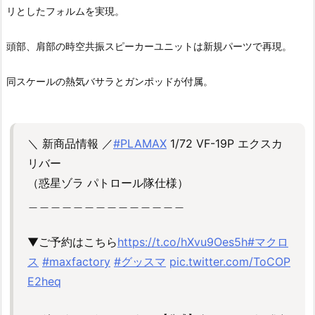
リとしたフォルムを実現。
頭部、肩部の時空共振スピーカーユニットは新規パーツで再現。
同スケールの熱気バサラとガンポッドが付属。
＼ 新商品情報 ／
#PLAMAX
1/72 VF-19P エクスカ
リバー
（惑星ゾラ パトロール隊仕様）
＿＿＿＿＿＿＿＿＿＿＿＿＿＿
▼ご予約はこちら
https://t.co/hXvu9Oes5h
#マクロ
ス
#maxfactory
#グッスマ
pic.twitter.com/ToCOP
E2heq