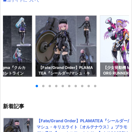
igma『クルカ
【Fate/Grand Order】PLAMA
【少女発動機 MO
フロントライン
TEA『シールダー/マシュ・キ
ORG RUNNER】
ム 可動フィギュ
リエライト〔オルテナウス〕』
“POP TRACK
クスファクトリ
プラモデル予約【マックスファ
ッカー』可動フ
7年4月発売予定☆
クトリー】より2027年4月発売
【マックスファ
予定☆
2026年7月発売
新着記事
【Fate/Grand Order】PLAMATEA『シールダー/
マシュ・キリエライト〔オルテナウス〕』プラモ