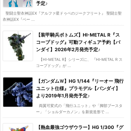
予定♪
聖闘士聖衣神話EX『アルファ星ドゥベのジークフリート』 聖闘士聖
衣神話EX『ベー ...
【装甲騎兵ボトムズ】HI-METAL R『ス
コープドッグ』可動フィギュア予約【バ
ンダイ】2026年2月発売予定♪
【HI-METAL R】シリーズに、 『HI-METAL R ス
コープドッグ』が ...
【ガンダムＷ】HG 1/144『リーオー 飛行
ユニット仕様』プラモデル【バンダイ】
より2019年1月発売予定♪
両翼可変式の「飛行ユニット」や「脚部ブースタ
ー」「ショルダーカノン」を新規造形で ...
【熱血最強ゴウザウラー】HG 1/300『グ