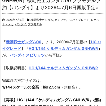
GNHW/R』機動戦士ガンダム00 プラモデル予
約【バンダイ】より2026年7月6日再販予定♪
2026年7月6日
機動戦士ガンダム
,
ガンプラ
,
HG ハイグレード
,
ロボッ
ト・メカ
,
バンダイ
,
プラモデル
「
機動戦士ガンダム00
」
より、2009年7月初販の
【
HG ハ
イグレード
】
「
HG 1/144 ケルディムガンダム GNHW/R
」
が、
バンダイ スピリッツ
から再販♪
【取扱説明書】
HG 1/144 ケルディムガンダム GNHW/R
完成時の推定サイズは、
1/144スケール
の
全高：約12.5cm
（頭頂高）。
【再販】HG 1/144『ケルディムガンダム GNHW/R』機動