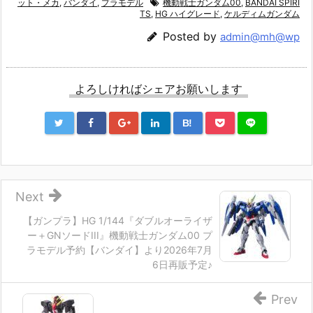
ット・メカ
,
バンダイ
,
プラモデル
機動戦士ガンダム00
,
BANDAI SPIRI
TS
,
HG ハイグレード
,
ケルディムガンダム
Posted by
admin@mh@wp
よろしければシェアお願いします
B!
Next
【ガンプラ】HG 1/144『ダブルオーライザ
ー＋GNソードIII』機動戦士ガンダム00 プ
ラモデル予約【バンダイ】より2026年7月
6日再販予定♪
Prev