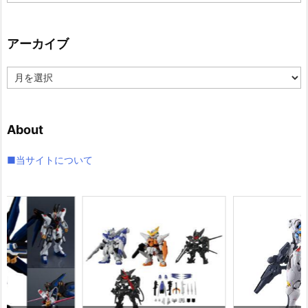
テ
ゴ
リ
アーカイブ
ー
ア
ー
カ
イ
About
ブ
■当サイトについて