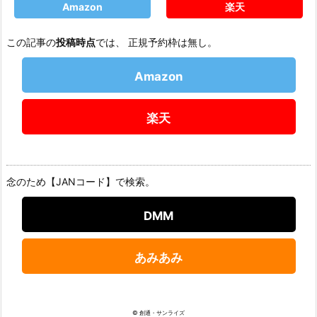
Amazon
楽天
この記事の
投稿時点
では、 正規予約枠は無し。
Amazon
楽天
念のため【JANコード】で検索。
DMM
あみあみ
© 創通・サンライズ