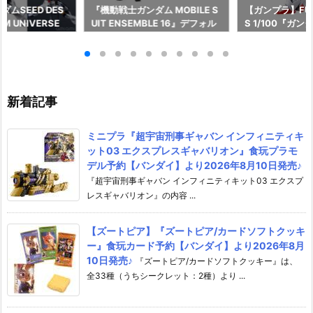
ムSEED DES
『機動戦士ガンダム MOBILE S
【ガンプラ】FULL
M UNIVERSE
UIT ENSEMBLE 16』デフォル
S 1/100『ガ
EEDOM GUNDA
メ可動フィギュア予約【バンダ
ル』機動戦士ガ
L/ストライクフリ
イ】より2026年12月再販予定♪
女 プラモデル
ム』可動フィギュ
より2026年8
イ】より2026
♪
新着記事
ミニプラ『超宇宙刑事ギャバン インフィニティキ
ット03 エクスプレスギャバリオン』食玩プラモ
デル予約【バンダイ】より2026年8月10日発売♪
『超宇宙刑事ギャバン インフィニティキット03 エクスプ
レスギャバリオン』の内容 ...
【ズートピア】『ズートピア/カードソフトクッキ
ー』食玩カード予約【バンダイ】より2026年8月
10日発売♪
『ズートピア/カードソフトクッキー』は、
全33種（うちシークレット：2種）より ...