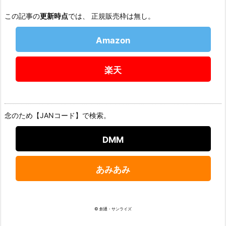
この記事の
更新時点
では、 正規販売枠は無し。
Amazon
楽天
念のため【JANコード】で検索。
DMM
あみあみ
© 創通・サンライズ