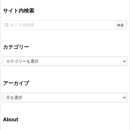
サイト内検索
カテゴリー
カ
テ
ゴ
リ
アーカイブ
ー
ア
ー
カ
イ
About
ブ