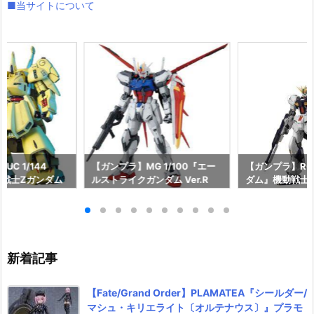
■当サイトについて
C 1/144
【ガンプラ】MG 1/100『エー
【ガンプラ】RG 
動戦士Zガンダム
ルストライクガンダム Ver.R
ダム』機動戦士
約【バンダイ】よ
M』機動戦士ガンダムSEED プ
シャア プラモ
30日再販予定♪
ラモデル予約【バンダイ】より
イ】より2026
2026年7月30日再販予定♪
予定♪
新着記事
【Fate/Grand Order】PLAMATEA『シールダー/
マシュ・キリエライト〔オルテナウス〕』プラモ