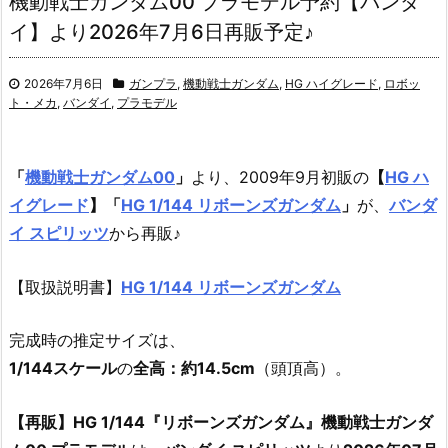
機動戦士ガンダム00 プラモデル予約【バンダ
イ】より2026年7月6日再販予定♪
2026年7月6日
ガンプラ
,
機動戦士ガンダム
,
HG ハイグレード
,
ロボッ
ト・メカ
,
バンダイ
,
プラモデル
「
機動戦士ガンダム00
」
より、2009年9月初販の
【
HG ハ
イグレード
】
「
HG 1/144 リボーンズガンダム
」
が、
バンダ
イ スピリッツ
から再販♪
【取扱説明書】
HG 1/144 リボーンズガンダム
完成時の推定サイズは、
1/144スケール
の
全高：約14.5cm
（頭頂高）。
【再販】HG 1/144『リボーンズガンダム』機動戦士ガンダ