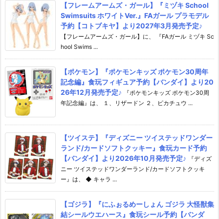
【フレームアームズ・ガール】『ミヅキ School
Swimsuits ホワイトVer.』FAガール プラモデル
予約【コトブキヤ】より2027年3月発売予定♪
【フレームアームズ・ガール】に、 『FAガール ミヅキ Sc
hool Swims ...
【ポケモン】『ポケモンキッズ ポケモン30周年
記念編』食玩フィギュア予約【バンダイ】より20
26年12月発売予定♪
『ポケモンキッズ ポケモン30周
年記念編』は、 １、リザードン ２、ピカチュウ ...
【ツイステ】『ディズニー ツイステッドワンダー
ランド/カードソフトクッキー』食玩カード予約
【バンダイ】より2026年10月発売予定♪
『ディズ
ニー ツイステッドワンダーランド/カードソフトクッキ
ー』は、 ◆ キャラ ...
【ゴジラ】『にふぉるめーしょん ゴジラ 大怪獣集
結シールウエハース』食玩シール予約【バンダ