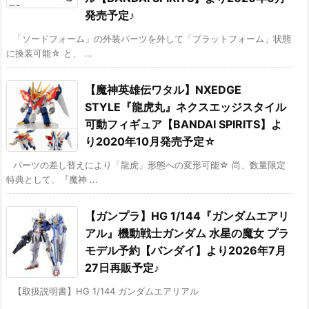
発売予定♪
「ソードフォーム」の外装パーツを外して「プラットフォーム」状態
に換装可能☆ と、 ...
【魔神英雄伝ワタル】NXEDGE
STYLE『龍虎丸』ネクスエッジスタイル
可動フィギュア【BANDAI SPIRITS】よ
り2020年10月発売予定☆
パーツの差し替えにより「龍虎」形態への変形可能☆ 尚、数量限定
特典として、『魔神 ...
【ガンプラ】HG 1/144『ガンダムエアリ
アル』機動戦士ガンダム 水星の魔女 プラ
モデル予約【バンダイ】より2026年7月
27日再販予定♪
【取扱説明書】HG 1/144 ガンダムエアリアル