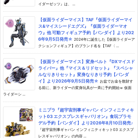
イダーゼッツ』は、 ...
【仮面ライダーマイス】TAF『仮面ライダーマイ
ス&マイスシードエグズ』『仮面ライダーマオ
ウ』他 可動フィギュア予約【バンダイ】より202
6年9月5日発売☆
2024年に誕生した【仮面ライダーア
クションフィギュア】のブランド名を【TAF〈 ...
【仮面ライダーマイス】変身ベルト『DXマイスド
ライバー』他『マイス＆リドセット』『スペシャ
ルなりきりセット』変身なりきり予約【バンダ
イ】より2026年9月5日発売☆
お盆でお金を散財す
る前に、新ライダーの変身玩具が一斉に予約開始ｗ 仮面
ライダーシ ...
ミニプラ『超宇宙刑事ギャバン インフィニティキ
ット03 エクスプレスギャバリオン』食玩プラモ
デル予約【バンダイ】より2026年8月10日発売♪
『超宇宙刑事ギャバン インフィニティキット03 エクスプ
レスギャバリオン』の内容 ...