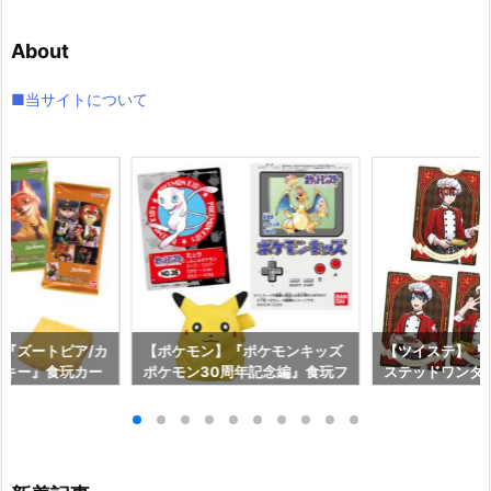
カ
イ
About
ブ
■当サイトについて
『ズートピア/カ
【ポケモン】『ポケモンキッズ
【ツイステ】『
ッキー』食玩カー
ポケモン30周年記念編』食玩フ
ステッドワンダ
イ】より2026
ィギュア予約【バンダイ】より
ソフトクッキー
♪
2026年12月発売予定♪
約【バンダイ】よ
月発売予定♪