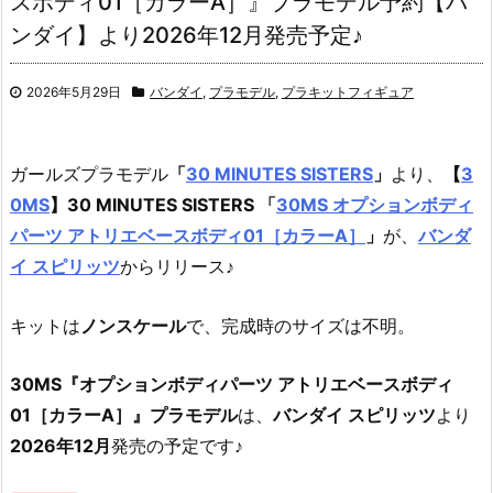
スボディ01［カラーA］』プラモデル予約【バ
ンダイ】より2026年12月発売予定♪
2026年5月29日
バンダイ
,
プラモデル
,
プラキットフィギュア
ガールズプラモデル
「
30 MINUTES SISTERS
」
より、
【
3
0MS
】30 MINUTES SISTERS
「
30MS オプションボディ
パーツ アトリエベースボディ01［カラーA］
」
が、
バンダ
イ スピリッツ
からリリース♪
キットは
ノンスケール
で、完成時のサイズは不明。
30MS『オプションボディパーツ アトリエベースボディ
01［カラーA］』プラモデル
は、
バンダイ スピリッツ
より
2026年12月
発売の予定です♪