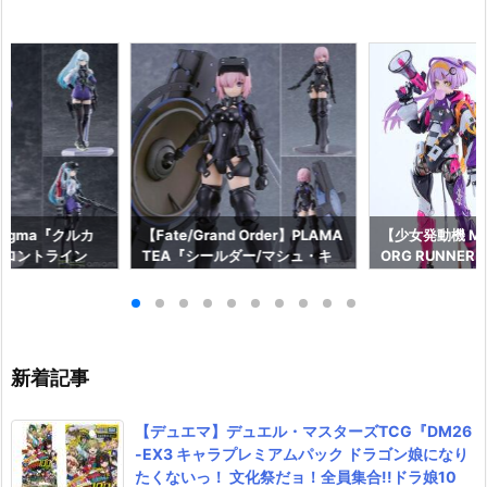
igma『クルカ
【Fate/Grand Order】PLAMA
【少女発動機 MO
フロントライン
TEA『シールダー/マシュ・キ
ORG RUNNER】
ム 可動フィギュ
リエライト〔オルテナウス〕』
“POP TRACK
クスファクトリ
プラモデル予約【マックスファ
ッカー』可動フ
7年4月発売予定☆
クトリー】より2027年4月発売
【マックスファ
予定☆
2026年7月発売
新着記事
【デュエマ】デュエル・マスターズTCG『DM26
-EX3 キャラプレミアムパック ドラゴン娘になり
たくないっ！ 文化祭だョ！全員集合!!ドラ娘10