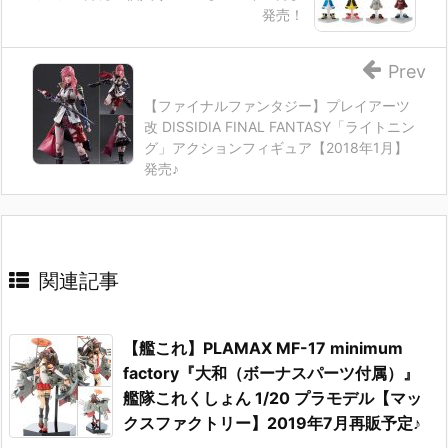
発売！
Prev
【ファイナルファンタジー】プレイアーツ
改 DISSIDIA FINAL FANTASY「ライトニン
グ」アクションフィギュア【2018年1月】
発売♪
関連記事
【艦これ】PLAMAX MF-17 minimum
factory『大和（ボーナスパーツ付属）』
艦隊これくしょん 1/20 プラモデル【マッ
クスファクトリー】2019年7月再販予定♪