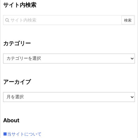
サイト内検索
カテゴリー
カ
テ
ゴ
リ
アーカイブ
ー
ア
ー
カ
イ
About
ブ
■当サイトについて