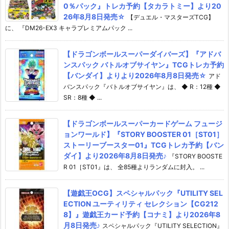
0％パック』トレカ予約【タカラトミー】より20
26年8月8日発売☆
【デュエル・マスターズTCG】
に、 『DM26-EX3 キャラプレミアムパック ...
【ドラゴンボールスーパーダイバーズ】『アドバ
ンスパック バトルオブサイヤン』TCGトレカ予約
【バンダイ】よりより2026年8月8日発売☆
アド
バンスパック『バトルオブサイヤン』は、 ◆ R：12種 ◆
SR：8種 ◆ ...
【ドラゴンボールスーパーカードゲーム フュージ
ョンワールド】『STORY BOOSTER 01［ST01］
ストーリーブースター01』TCGトレカ予約【バン
ダイ】より2026年8月8日発売♪
『STORY BOOSTE
R 01［ST01』は、 全85種よりランダムに封入。 ...
【遊戯王OCG】スペシャルパック『UTILITY SEL
ECTION ユーティリティ セレクション【CG212
8】』遊戯王カード予約【コナミ】より2026年8
月8日発売♪
スペシャルパック『UTILITY SELECTION』