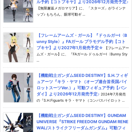
ル予約【コトブキヤ】より2026年12月発売予定♪
【無限邂逅メガロマリア】に、 「スターズ」がラインナ
ップ♪ もちろん、眼球可動ギ ...
【フレームアームズ・ガール】『ドゥルガーI〈B
unny Style〉』FAガール プラモデル予約【コト
ブキヤ】より2027年1月発売予定☆
【フレームアー
ムズ・ガール】に、 『FAガール ドゥルガーI〈Bunny Sty
...
【機動戦士ガンダムSEED DESTINY】S.H.フィギ
ュアーツ『キラ・ヤマト（オーブ連合首長国パイ
ロットスーツVer.）』可動フィギュア予約【バン
ダイ】より2026年12月発売予定♪
2024年7月発売
の『S.H.Figuarts キラ・ヤマト（コンパスパイロット ...
【機動戦士ガンダムSEED DESTINY】GUNDAM
UNIVERSE『STRIKE FREEDOM GUNDAM RENE
WAL/ストライクフリーダムガンダム』可動フィ