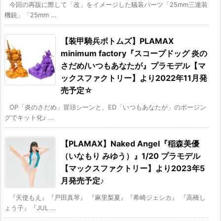
今回の再販に際して「改」をイメージした艤装パーツ「25mm三連装
機銃」「25mm ...
【装甲騎兵ボトムズ】PLAMAX
minimum factory『スコープドッグ 炎の
さだめ/いつもあなたが』プラモデル【マ
ックスファクトリー】より2022年11月発
売予定☆
OP「炎のさだめ」冒頭シーンと、ED「いつもあなたが」のポージン
グでキット化♪ ...
【PLAMAX】Naked Angel『稲森美優
（いなもり みゆう）』1/20 プラモデル
【マックスファクトリー】より2023年5
月発売予定♪
『天使もえ』『戸田真琴』 『麻里梨夏』『希崎ジェシカ』 『高橋し
ょう子』『JUL ...