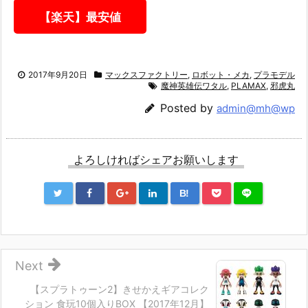
【楽天】最安値
2017年9月20日
マックスファクトリー
,
ロボット・メカ
,
プラモデル
魔神英雄伝ワタル
,
PLAMAX
,
邪虎丸
Posted by
admin@mh@wp
よろしければシェアお願いします
B!
Next
【スプラトゥーン2】きせかえギアコレク
ション 食玩10個入りBOX 【2017年12月】