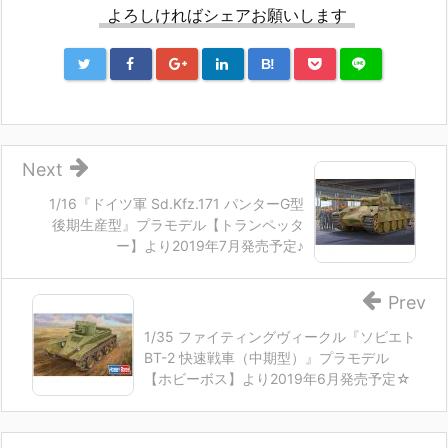
よろしければシェアお願いします
B!
Next
1/16『ドイツ軍 Sd.Kfz.171 パンターG型
後期生産型』プラモデル【トランペッタ
ー】より2019年7月発売予定♪
Prev
1/35 ファイティングヴィークル『ソビエト
BT-2 快速戦車（中期型）』プラモデル
【ホビーボス】より2019年6月発売予定☆