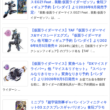
ス EGZ1 Feat．装動 仮面ライダーゼッツ』食玩フ
ィギュア予約【バンダイ】より2026年9月発売予
定♪
『装動 仮面ライダーマイス EGZ1 Feat．装動 仮面ラ
イダーゼッツ』は、 ...
【仮面ライダーマイス】TAF『仮面ライダーマイ
ス&マイスシードエグズ』『仮面ライダーマオ
ウ』他 可動フィギュア予約【バンダイ】より202
6年9月5日発売☆
2024年に誕生した【仮面ライダーア
クションフィギュア】のブランド名を【TAF〈 ...
【仮面ライダーマイス】変身ベルト『DXマイスド
ライバー』他『マイス＆リドセット』『スペシャ
ルなりきりセット』変身なりきり予約【バンダ
イ】より2026年9月5日発売☆
お盆でお金を散財す
る前に、新ライダーの変身玩具が一斉に予約開始ｗ 仮面
ライダーシ ...
ミニプラ『超宇宙刑事ギャバン インフィニティキ
ット03 エクスプレスギャバリオン』食玩プラモ