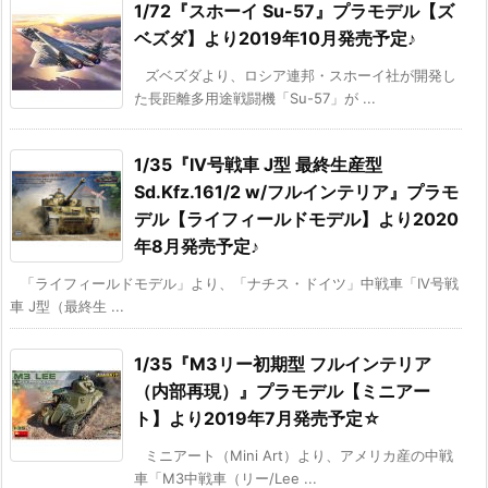
1/72『スホーイ Su-57』プラモデル【ズ
ベズダ】より2019年10月発売予定♪
ズベズダより、ロシア連邦・スホーイ社が開発し
た長距離多用途戦闘機「Su-57」が ...
1/35『IV号戦車 J型 最終生産型
Sd.Kfz.161/2 w/フルインテリア』プラモ
デル【ライフィールドモデル】より2020
年8月発売予定♪
「ライフィールドモデル」より、「ナチス・ドイツ」中戦車「IV号戦
車 J型（最終生 ...
1/35『M3リー初期型 フルインテリア
（内部再現）』プラモデル【ミニアー
ト】より2019年7月発売予定☆
ミニアート（Mini Art）より、アメリカ産の中戦
車「M3中戦車（リー/Lee ...