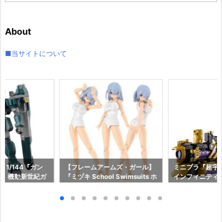
ー
カ
イ
About
ブ
■当サイトについて
 1/144『ガン
【フレームアームズ・ガール】
ミニプラ『超宇
ド』機動新世紀ガ
『ミヅキ School Swimsuits ホ
インフィニティキ
モデル予約【バン
ワイトVer.』FAガール プラモ
スプレスギャバ
26年8月8日発売
デル予約【コトブキヤ】より20
ラモデル予約【
27年3月発売予定♪
2026年8月10