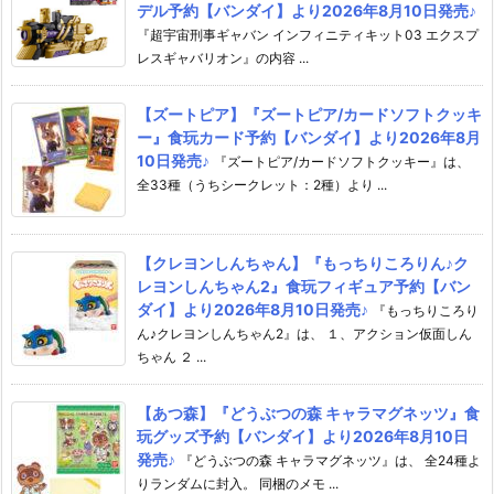
デル予約【バンダイ】より2026年8月10日発売♪
『超宇宙刑事ギャバン インフィニティキット03 エクスプ
レスギャバリオン』の内容 ...
【ズートピア】『ズートピア/カードソフトクッキ
ー』食玩カード予約【バンダイ】より2026年8月
10日発売♪
『ズートピア/カードソフトクッキー』は、
全33種（うちシークレット：2種）より ...
【クレヨンしんちゃん】『もっちりころりん♪ク
レヨンしんちゃん2』食玩フィギュア予約【バン
ダイ】より2026年8月10日発売♪
『もっちりころり
ん♪クレヨンしんちゃん2』は、 １、アクション仮面しん
ちゃん ２ ...
【あつ森】『どうぶつの森 キャラマグネッツ』食
玩グッズ予約【バンダイ】より2026年8月10日
発売♪
『どうぶつの森 キャラマグネッツ』は、 全24種よ
りランダムに封入。 同梱のメモ ...