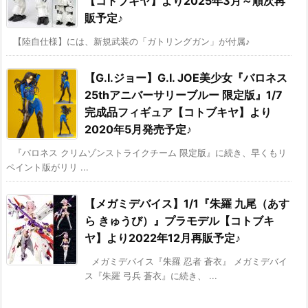
【コトブキヤ】より2025年3月～順次再
販予定♪
【陸自仕様】には、新規武装の「ガトリングガン」が付属♪
【G.I.ジョー】G.I. JOE美少女『バロネス
25thアニバーサリーブルー 限定版』1/7
完成品フィギュア【コトブキヤ】より
2020年5月発売予定♪
『バロネス クリムゾンストライクチーム 限定版』に続き、早くもリ
ペイント版がリリ ...
【メガミデバイス】1/1『朱羅 九尾（あす
ら きゅうび）』プラモデル【コトブキ
ヤ】より2022年12月再販予定♪
メガミデバイス『朱羅 忍者 蒼衣』 メガミデバイ
ス『朱羅 弓兵 蒼衣』に続き、 ...