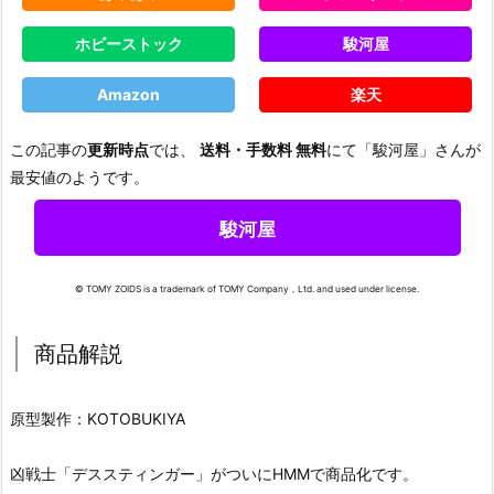
ホビーストック
駿河屋
Amazon
楽天
この記事の
更新時点
では、
送料・手数料 無料
にて「駿河屋」さんが
最安値のようです。
駿河屋
© TOMY ZOIDS is a trademark of TOMY Company，Ltd. and used under license.
商品解説
原型製作：KOTOBUKIYA
凶戦士「デススティンガー」がついにHMMで商品化です。