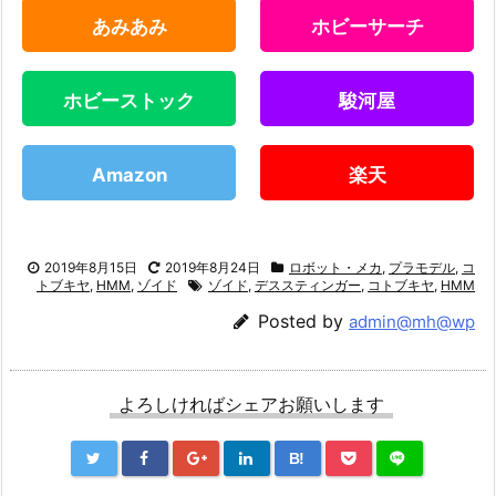
あみあみ
ホビーサーチ
ホビーストック
駿河屋
Amazon
楽天
2019年8月15日
2019年8月24日
ロボット・メカ
,
プラモデル
,
コ
トブキヤ
,
HMM
,
ゾイド
ゾイド
,
デススティンガー
,
コトブキヤ
,
HMM
Posted by
admin@mh@wp
よろしければシェアお願いします
B!