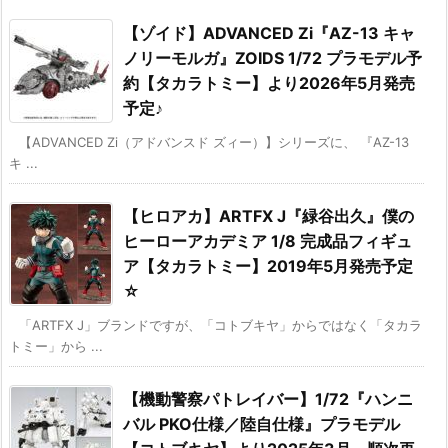
【ゾイド】ADVANCED Zi『AZ-13 キャ
ノリーモルガ』ZOIDS 1/72 プラモデル予
約【タカラトミー】より2026年5月発売
予定♪
【ADVANCED Zi（アドバンスド ズィー）】シリーズに、 『AZ-13
キ ...
【ヒロアカ】ARTFX J『緑谷出久』僕の
ヒーローアカデミア 1/8 完成品フィギュ
ア【タカラトミー】2019年5月発売予定
☆
「ARTFX J」ブランドですが、「コトブキヤ」からではなく「タカラ
トミー」から ...
【機動警察パトレイバー】1/72『ハンニ
バル PKO仕様／陸自仕様』プラモデル