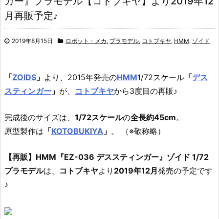
ガー』プラモデル【コトブキヤ】より2019年12
月再販予定♪
2019年8月15日
ロボット・メカ
,
プラモデル
,
コトブキヤ
,
HMM
,
ゾイド
「
ZOIDS
」
より、2015年発売の
HMM
1/72スケール
「
デス
スティンガー
」
が、
コトブキヤ
から3度目の再販♪
完成後のサイズは、
1/72スケール
の
全長約45cm
。
原型製作は
「
KOTOBUKIYA
」
。 （※敬称略）
【再販】HMM『EZ-036 デススティンガー』ゾイド 1/72
プラモデル
は、
コトブキヤ
より
2019年12月
発売の予定です
♪