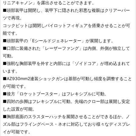
リニアキャノン」を露出させることができます。
■頭部装甲は開閉し、装甲下に隠された邪悪な複眼はクリアーパー
ツで再現。
コックピットは開閉しパイロットフィギュアを搭乗させることが可
能です。
■頭部装甲の「Eシールドジェネレーター」が展開します。
■口部に装備された「レーザーファング」は内側、外側が独立して
可動。
■強靭な胸部装甲を外すと内部には「ゾイドコア」が埋め込まれて
います。
■AZ930mm2連装ショックガンは基部が可動し傾度を調整すること
が可能です。
■後方「ロケットブースター」はフレキシブルに可動。
■四対の歩脚はフレキシブルに可動。先端のクロー部は展開し安定
した設置が可能。
■胸部底面のスラスターハッチを展開させることができるほか、ノ
ズル部はフライングベース・ネオに対応しており様々なディスプレ
イが可能です。