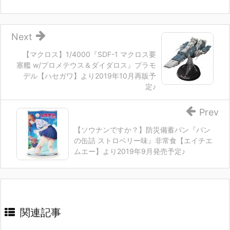
Next
【マクロス】1/4000『SDF-1 マクロス要
塞艦 w/プロメテウス＆ダイダロス』プラモ
デル【ハセガワ】より2019年10月再販予
定♪
Prev
【ソウナンですか？】防災備蓄パン『パン
の缶詰 ストロベリー味』非常食【エイチエ
ムエー】より2019年9月発売予定♪
関連記事