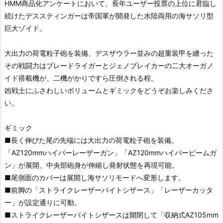
HMM商品化アンケートにおいて、長年ユーザー投票の上位に君臨し
続けたデススティンガーは帝国軍が開発した水陸両用の海サソリ型
巨大ゾイド。
大出力の荷電粒子砲を装備、デスザウラー並みの超重装甲を纏った
その戦闘力はブレードライガーとジェノブレイカーの二大オーガノ
イド搭載機が、二機がかりですら圧倒される程。
凶戦士にふさわしいボリュームとギミックをどうぞお楽しみくださ
い。
ギミック
■長く伸びた尾の先端には大出力の荷電粒子砲を装備。
「AZ120mmハイパーレーザーガン」「AZ120mmハイパービームガ
ン」が展開、中央部砲身が伸縮し発射状態を再現可能。
■尾側面のカバーは展開し海サソリモードへ変形します。
■前脚の「ストライクレーザーバイトシザース」「レーザーカッタ
ー」が設定通りに可動。
■ストライクレーザーバイトシザースは開閉して「収納式AZ105mm