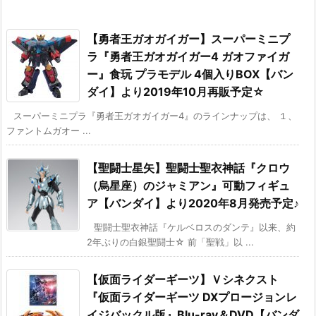
【勇者王ガオガイガー】スーパーミニプ
ラ『勇者王ガオガイガー4 ガオファイガ
ー』食玩 プラモデル 4個入りBOX【バン
ダイ】より2019年10月再販予定☆
スーパーミニプラ『勇者王ガオガイガー4』のラインナップは、 １、
ファントムガオー ...
【聖闘士星矢】聖闘士聖衣神話『クロウ
（烏星座）のジャミアン』可動フィギュ
ア【バンダイ】より2020年8月発売予定♪
聖闘士聖衣神話『ケルベロスのダンテ』以来、約
2年ぶりの白銀聖闘士☆ 前「聖戦」以 ...
【仮面ライダーギーツ】Ｖシネクスト
『仮面ライダーギーツ DXプロージョンレ
イジバックル版』Blu-ray＆DVD【バンダ