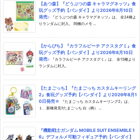
【あつ森】『どうぶつの森 キャラマグネッツ』食
玩グッズ予約【バンダイ】より2026年8月10日
発売♪
『どうぶつの森 キャラマグネッツ』は、 全24種よ
りランダムに封入。 同梱のメモ ...
【からぴち】『カラフルピーチ アクスタグミ』食
玩グッズ予約【バンダイ】より2026年8月10日
発売♪
『カラフルピーチ アクスタグミ』は、 全15種より
ランダムに封入。
【たまごっち】『たまごっち カスタムキーリング
2』食玩グッズ予約【バンダイ】より2026年8月1
0日発売☆
『たまごっち カスタムキーリング2』は、
１、新種発見!!たまごっち 白（柄） ...
『機動戦士ガンダム MOBILE SUIT ENSEMBLE 1
6』デフォルメ可動フィギュア予約【バンダイ】