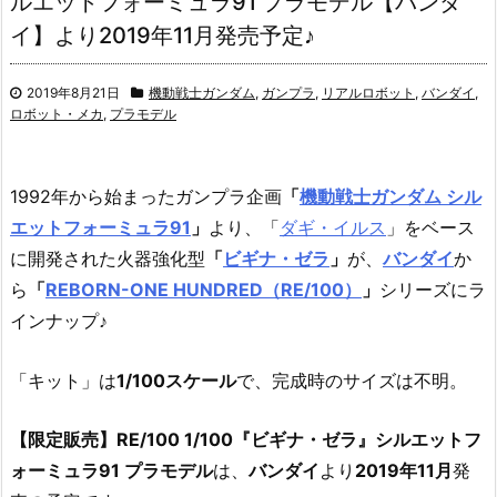
ルエットフォーミュラ91 プラモデル【バンダ
イ】より2019年11月発売予定♪
2019年8月21日
機動戦士ガンダム
,
ガンプラ
,
リアルロボット
,
バンダイ
,
ロボット・メカ
,
プラモデル
1992年から始まったガンプラ企画
「
機動戦士ガンダム シル
エットフォーミュラ91
」
より、「
ダギ・イルス
」をベース
に開発された火器強化型
「
ビギナ・ゼラ
」
が、
バンダイ
か
ら
「
REBORN-ONE HUNDRED（RE/100）
」
シリーズにラ
インナップ♪
「キット」は
1/100スケール
で、完成時のサイズは不明。
【限定販売】RE/100 1/100『ビギナ・ゼラ』シルエットフ
ォーミュラ91 プラモデル
は、
バンダイ
より
2019年11月
発