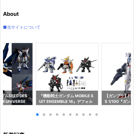
カ
イ
About
ブ
■当サイトについて
ムSEED DES
『機動戦士ガンダム MOBILE S
【ガンプラ】FULL
M UNIVERSE
UIT ENSEMBLE 16』デフォル
S 1/100『ガ
EEDOM GUNDA
メ可動フィギュア予約【バンダ
ル』機動戦士ガ
L/ストライクフリ
イ】より2026年12月再販予定♪
女 プラモデル
ム』可動フィギュ
より2026年8
イ】より2026
♪