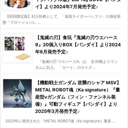
イ】より2024年7月発売予定♪
【初回限定版】封入特典として、「仮面ライダーバッファ」の強化形
態「プロージョンレ ...
【鬼滅の刃】食玩『鬼滅の刃ウエハース
9』20個入りBOX【バンダイ】より2024
年9月発売予定♪
『鬼滅の刃 ウエハース9』は、 全30種よりラン
ダムに封入。 「カード」のサイズ ...
【機動戦士ガンダム 逆襲のシャア MSV】
METAL ROBOT魂（Ka signature）『量
産型νガンダム（フィン・ファンネル装
備）』可動フィギュア【バンダイ】より
2025年3月発売予定♪
2023年に発売された『METAL ROBOT魂（Ka signature）量産 ...