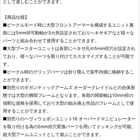
として楽しむことができます。
【商品仕様】
■ビークルモード時に大型フロントアーマーを構成するユニット裏
面には5mm径可動軸が3カ所設定されておりヘキサギアなど様々な
パーツと組み合わせて使用することができます。
■大型ブースターユニットは各部にヘキサ孔や5mm径穴が設定され
ており、様々なパーツを取り付けてカスタマイズすることが可能で
す。
■ビークル時のグリップパーツは折り畳んで装甲内側に格納するこ
とができます。
■別売りのギガンティックアームズ オーダークレイドルとの合体形
態では大型の脚部フレームとなります。各部の関節軸は10mm径の
強靭な規格を採用しており大型の組み換え作品のフレームとして使
用することができます。
■別売りのヘヴィウェポンユニット16 オーバードマニピュレーター
を取り付ける為の5mm径穴変換パーツを用いてドッキングが可能。
超大型アームユニットとして遊ぶことができます。