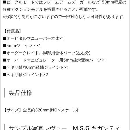
■ビークルモードではフレームアームズ・ガールなど150mm程度の
各種アクションモデルを搭乗させることが可能です。
※形状的な制約がございますので一部対応しない可能性があります。
【付属品】
■オービタルマニューバー本体×1
■5mmジョイント×1
■オーダークレイドル脚部用合体パーツ(左右分)
■オーバードマニピュレーター用5mm径穴変換パーツ×1
■ヘキサ軸/10mm径軸ジョイント×1
■ヘキサ軸ジョイント×2
製品仕様
【サイズ】全長約320mm(NONスケール)
サンプル写真レヴュー｜M.S.G ギガンティ