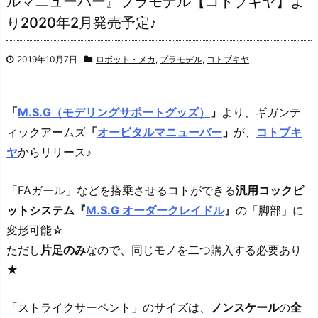
ルマニューバー』プラモデル【コトブキヤ】よ
り2020年2月発売予定♪
2019年10月7日
ロボット・メカ
,
プラモデル
,
コトブキヤ
「
M.S.G（モデリングサポートグッズ）
」
より、
ギガンテ
ィックアームズ
「
オービタルマニューバー
」
が、
コトブキ
ヤ
からリリース♪
「FAガール」などを搭乗させるコトができる
汎用コックピ
ットシステム『
M.S.G オーダークレイドル
』
の「脚部」に
変形可能☆
ただし
片足のみ
なので、同じモノを二つ購入する必要あり
★
「ストライクサーペント」のサイズは、
ノンスケール
の
全