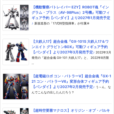
【機動警察パトレイバー EZY】ROBOT魂『イン
グラム・プラス（AV-98Plus）2号機』可動フィ
ギュア予約【バンダイ】より2027年1月発売予定
♪
新規造形の「17式特型指揮車」が付属☆
【大鉄人17】超合金魂『GX-101S 大鉄人17＆ワ
ンエイト グラビトンBOX』可動フィギュア予約
【バンダイ】より2027年3月発売予定♪
2022年3月
発売の『超合金魂 GX-101 大鉄人17』と、 2022年8月限
...
【超電磁ロボ コン・バトラーV】超合金魂『GX-1
21 コン・バトラーV6』変形合体フィギュア予約
【バンダイ】より2027年2月発売予定♪
う～ん、な
んでこんなの出したんだろう？
【超時空要塞マクロス】オリジン・オブ・バルキ