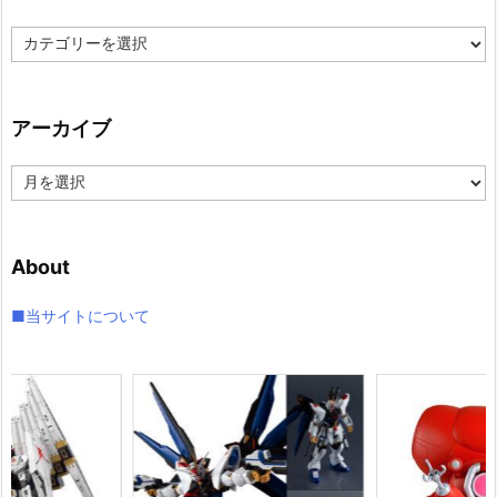
カ
テ
ゴ
リ
アーカイブ
ー
ア
ー
カ
イ
About
ブ
■当サイトについて