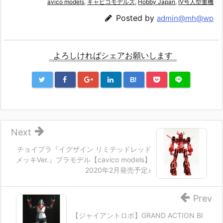
avico models
,
キャビコモデルズ
,
Hobby Japan
,
IV号人型重機
Posted by
admin@mh@wp
よろしければシェアお願いします
B!
Next
チョイプラ『イグザイン リミテッドレッド
メッキVer.』プラモデル【cavico models】
2020年2月発売予定♪
Prev
【ジャイアントロボ】GRAND ACTION BI