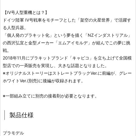
【IV号人型重機とは？】
ドイツ陸軍 IV号戦車をモチーフとした「架空の火星世界」で活躍す
る人型兵器。
「個人発のプラキット化」という夢を描く「NZインダストリアル」
の西沢弘宜と金型メーカー「エムアイモルデ」が組んでこの夢に挑
戦。
2018年11月にプラキットブランド「キャビコ」を立ち上げて全国模
型店での一斉販売を実現し、大きな話題となりました。
※オリジナルストーリーはストレートブラックVer.に前編が、グレー
ホワイトVer.(別売)に後編が収録されます。
※一部組み立てに別売の接着剤が必要となります。
製品仕様
プラモデル