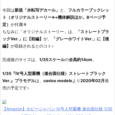
今回は
新規「水転写デカール」
と、
フルカラーブックレッ
ト（オリジナルストーリー※+機体解説ほか。8ページ予
定）
が付属☆
ちなみに「オリジナルストーリー」は、
「ストレートブラ
ックVer.」に【前編】
が、
「グレーホワイトVer.」に【後
編】
が収録されるとのコト♪
完成後のサイズは、
1/35スケール
の
全高約14cm
。
1/35『IV号人型重機（連合国仕様）ストレートブラック
Ver.』プラモデル
は、
cavico models
より
2020年02月
発
売の予定です♪
【Amazon】ホビージャパン IV号人型重機 連合国仕様 1/35