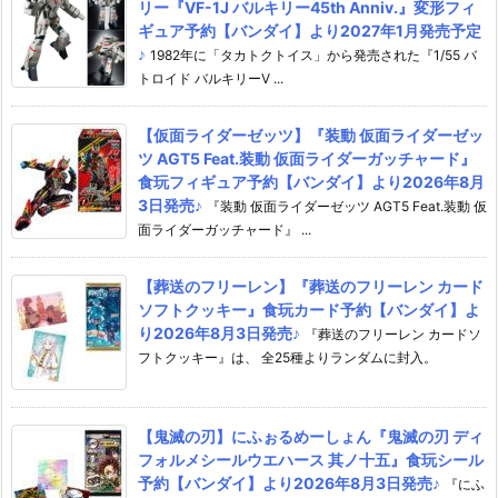
リー『VF-1J バルキリー45th Anniv.』変形フィ
ギュア予約【バンダイ】より2027年1月発売予定
♪
1982年に「タカトクトイス」から発売された『1/55 バ
トロイド バルキリーV ...
【仮面ライダーゼッツ】『装動 仮面ライダーゼッ
ツ AGT5 Feat.装動 仮面ライダーガッチャード』
食玩フィギュア予約【バンダイ】より2026年8月
3日発売♪
『装動 仮面ライダーゼッツ AGT5 Feat.装動 仮
面ライダーガッチャード』 ...
【葬送のフリーレン】『葬送のフリーレン カード
ソフトクッキー』食玩カード予約【バンダイ】よ
り2026年8月3日発売♪
『葬送のフリーレン カードソ
フトクッキー』は、 全25種よりランダムに封入。
【鬼滅の刃】にふぉるめーしょん『鬼滅の刃 ディ
フォルメシールウエハース 其ノ十五』食玩シール
予約【バンダイ】より2026年8月3日発売♪
『にふ