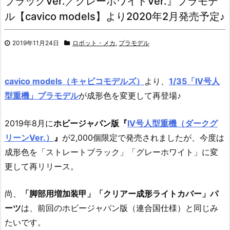
ブラックVer.／グレーホワイトVer.』プラモデ
ル【cavico models】より2020年2月発売予定♪
2019年11月24日
ロボット・メカ
,
プラモデル
cavico models（キャビコモデルズ）
より、
1/35「IV号人
型重機」プラモデル
が成形色を変更して再登場♪
2019年8月に
ホビージャパン版『
IV号人型重機（ダークグ
リーンVer.）
』
が2,000個限定で発売されましたが、今度は
成形色を「ストレートブラック」「グレーホワイト」に変
更して再リリース。
尚、
「脚部用増加装甲」「クリアー成形ライトカバー」パ
ーツ
は、前回のホビージャパン版（連合国仕様）と同じみ
たいです。