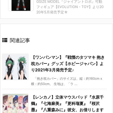
GSIZE MODEL『ジャイアントロボ』可動
フィギュア【EVOLUTION・TOY】より20
20年5月発売予定☆
関連記事
【ワンパンマン】『戦慄のタツマキ 抱き
枕カバー』グッズ【ホビージャパン】よ
り2021年3月発売予定♪
「抱き枕カバー」のサイズは、縦：約160cm x
横：約50cm。 生地は、「ラ ...
【レンカノ】立体マウスパッド『水原千
鶴』『七海麻美』『更科瑠夏』『桜沢
墨』『八重森みに』彼女、お借りします