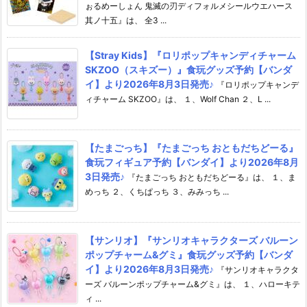
ぉるめーしょん 鬼滅の刃ディフォルメシールウエハース
其ノ十五』は、 全3 ...
【Stray Kids】『ロリポップキャンディチャーム
SKZOO（スキズー）』食玩グッズ予約【バンダ
イ】より2026年8月3日発売♪
『ロリポップキャンデ
ィチャーム SKZOO』は、 １、Wolf Chan ２、L ...
【たまごっち】『たまごっち おともだちどーる』
食玩フィギュア予約【バンダイ】より2026年8月
3日発売♪
『たまごっち おともだちどーる』は、 １、ま
めっち ２、くちぱっち ３、みみっち ...
【サンリオ】『サンリオキャラクターズ バルーン
ポップチャーム&グミ』食玩グッズ予約【バンダ
イ】より2026年8月3日発売♪
『サンリオキャラクタ
ーズ バルーンポップチャーム&グミ』は、 １、ハローキテ
ィ ...