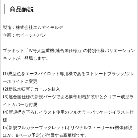
商品解説
製造：株式会社エムアイモルデ
企画：ホビージャパン
プラキット「IV号人型重機(連合国仕様)」の特別仕様バリエーション
キットが、登場します。
(1)成型色をエースパイロット専用機であるストレートブラック/グレ
ーホワイトに変更
(2)新規水転写デカールを封入
(3)連合国仕様の新規パーツである脚部用増加装甲とクリアー成型ラ
イトカバーも付属
(4)新規描き下ろしイラスト使用のフルカラーパッケージイラスト仕
様
(5)新規フルカラーブックレット(オリジナルストーリー※+機体解説
ほか。8ページ予定)が付属する豪華版です。