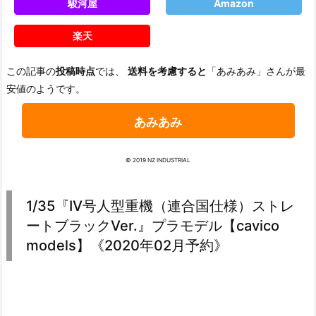
駿河屋
Amazon
楽天
この記事の
投稿時点
では、
送料を考慮すると
「あみあみ」さんが最
安値のようです。
あみあみ
© 2019 NZ INDUSTRIAL
1/35『IV号人型重機（連合国仕様）ストレ
ートブラックVer.』プラモデル【cavico
models】《2020年02月予約》