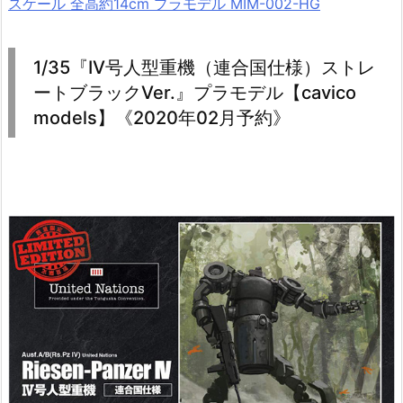
スケール 全高約14cm プラモデル MIM-002-HG
1/35『IV号人型重機（連合国仕様）ストレ
ートブラックVer.』プラモデル【cavico
models】《2020年02月予約》