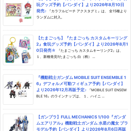
玩グッズ予約【バンダイ】より2026年8月10日
発売♪
『カラフルピーチ アクスタグミ』は、 全15種より
ランダムに封入。
【たまごっち】『たまごっち カスタムキーリング
2』食玩グッズ予約【バンダイ】より2026年8月1
0日発売☆
『たまごっち カスタムキーリング2』は、
１、新種発見!!たまごっち 白（柄） ...
『機動戦士ガンダム MOBILE SUIT ENSEMBLE 1
6』デフォルメ可動フィギュア予約【バンダイ】
より2026年12月再販予定♪
『MOBILE SUIT ENSEM
BLE 16』のラインナップは、 １、ハイニ ...
【ガンプラ】FULL MECHANICS 1/100『ガンダ
ムエアリアル』機動戦士ガンダム 水星の魔女 プラ
モデル予約【バンダイ】より2026年8月6日再販