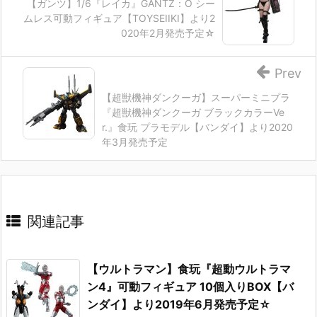
【ガンツ】1/6『レイカ』GANTZ：O シー
ムレス可動フィギュア【TOYSEIIKI】より2
020年2月発売予定☆
Prev
【超獣機神ダンクーガ】スーパーミニプラ
『超獣機神ダンクーガ ブラックカラーVe
r.』食玩 プラモデル【バンダイ】より2020
年3月発売予定
関連記事
【ウルトラマン】食玩『超動ウルトラマ
ン4』可動フィギュア 10個入りBOX【バ
ンダイ】より2019年6月発売予定☆