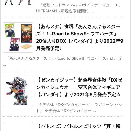
『超動ウルトラマン4』のラインナップは、 １、
ULTRAMAN（新規造形 腰回転 ...
【あんスタ】食玩『あんさんぶるスター
ズ！！‐Road to Show!!- ウエハース』
20個入りBOX【バンダイ】より2022年9
月発売予定♪
『あんさんぶるスターズ！！‐Road to Show!!- ウエハース』は、 全
...
【ゼンカイジャー】超全界合体獣『DXゼ
ンカイジュウオー』変形合体フィギュア
【バンダイ】より2021年8月発売予定☆
全界合体『DXゼンカイオー ジュラガオーン セッ
ト』 全界合体『DXゼンカイオー ...
【バトスピ】バトルスピリッツ『真・転