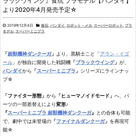
ラックウイング』食玩 プラモデル【バンダイ】
より2020年4月発売予定☆
2019年12月4日
食玩
,
バンダイ
,
ロボット・メカ
,
スーパーロボット
,
プラ
モデル
,
スーパーミニプラ
「
超獣機神ダンクーガ
」
より、黒騎士こと「
アラン・イゴ
ール
」が独自に開発した戦闘機
「
ブラックウイング
」
が、
バンダイ
から
「
スーパーミニプラ
」
シリーズにラインナッ
プ☆
「ファイター形態」
から
「ヒューマノイドモード」
へ、パ
ーツの一部差替えにより
変形
♪
『
スーパーミニプラ 超獣機神ダンクーガ
』
との合体も可能
で、劇中では未登場の
「
ファイナルダンクーガ
」
を再現可
能☆