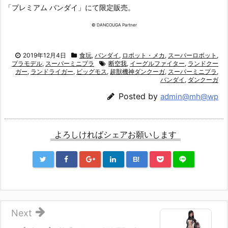
「プレミアム バンダイ」にて限定販売。
© DANCOUGA Partner
2019年12月4日
食玩
,
バンダイ
,
ロボット・メカ
,
スーパーロボット
,
プラモデル
,
スーパーミニプラ
断空我
,
イーグルファイター
,
ランドクー
ガー
,
ランドライガー
,
ビッグモス
,
超獣機神ダンクーガ
,
スーパーミニプラ
,
バンダイ
,
ダンクーガ
Posted by
admin@mh@wp
よろしければシェアお願いします
B!
Next