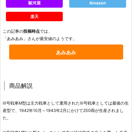
駿河屋
Amazon
楽天
この記事の
投稿時点
では、
「あみあみ」さんが最安値のようです。
あみあみ
商品解説
III号戦車M型は主力戦車として運用されたIII号戦車としては最後の生
産型で、1942年10月～1943年2月にかけて250両が生産されまし
た。