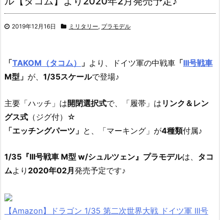
ル【タコム】より2020年2月発売予定♪
2019年12月16日
ミリタリー
,
プラモデル
「
TAKOM（タコム）
」
より、ドイツ軍の中戦車
「
III号戦車
M型」
が、
1/35スケール
で登場♪
主要「ハッチ」は
開閉選択式
で、「履帯」は
リンク＆レン
グス式
（ジグ付）☆
「エッチングパーツ」
と、「マーキング」が
4種類
付属♪
1/35『III号戦車 M型 w/シュルツェン』プラモデル
は、
タコ
ム
より
2020年02月
発売予定です♪
【Amazon】ドラゴン 1/35 第二次世界大戦 ドイツ軍 III号