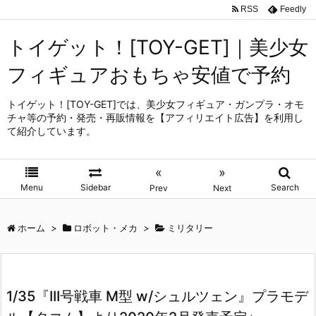
RSS
Feedly
トイゲット！[TOY-GET]｜美少女
フィギュアおもちゃ安値で予約
トイゲット！[TOY-GET]では、美少女フィギュア・ガンプラ・オモ
チャ等の予約・発売・再販情報を【アフィリエイト広告】を利用し
て紹介しています。
«
»
Menu
Sidebar
Search
Prev
Next
ホーム
>
ロボット・メカ
>
ミリタリー
1/35『III号戦車 M型 w/シュルツェン』プラモデ