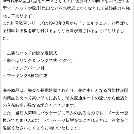
III号戦車M型はL型をベースとして主に徒渉能力の向上を図った生産
型で、ハッチや吸/排気口などを水密式にするなどして徒渉能力を強
化してあります。
またIII号戦車シリーズは1943年3月から「シュルツェン」と呼ばれ
る補助装甲板を取り付けるような改造が施されるようになりまし
た。
・主要なハッチは開閉選択式
・履帯はリンク＆レングス式(ジグ付)
・エッチングパーツ付
・マーキング4種類付属
海外商品は、発売が長期延期されたり、発売中止となる可能性が国
内商品と比べて高い傾向にあり、輸入流通ルートの違いから他店と
の入荷時期が異なる場合もございます。
また、当店入荷時にパッケージに痛みのあるものでも、メーカー交
換ができませんので、パッケージ状態を気にされる方は、注文をご
遠慮くださいますようお願いいたします。