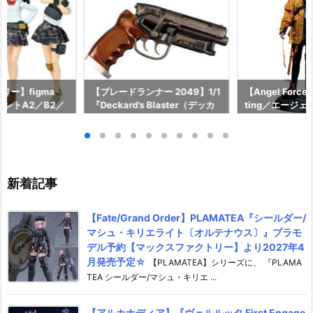
リー】figma
【ブレードランナー 2049】1/1
【Angel Force
アントA2／B2／
『Deckard’s Blaster（デッカ
ting／エージ
RBEX』可動フィ
ードのブラスター）』プラモデ
グ』可動式 シ
トミーテック】よ
ル予約【ベルファイン】より20
ア予約【infinit
月～順次発売予定
26年9月発売予定☆
2027年1月発売
新着記事
【Fate/Grand Order】PLAMATEA『シールダー/
マシュ・キリエライト〔オルテナウス〕』プラモ
デル予約【マックスファクトリー】より2027年4
月発売予定☆
【PLAMATEA】シリーズに、 『PLAMA
TEA シールダー/マシュ・キリエ ...
【アルカナディア】『ヴェルルッタ First Engage