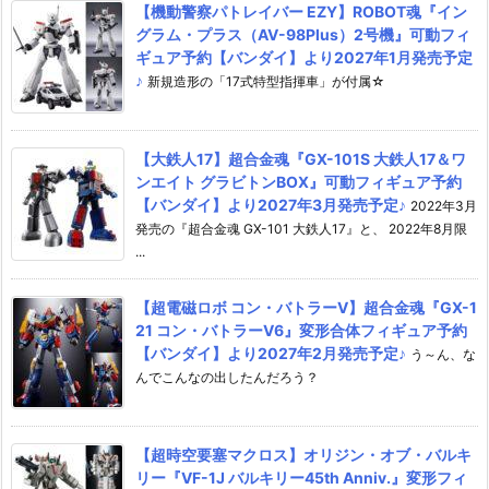
【機動警察パトレイバー EZY】ROBOT魂『イン
グラム・プラス（AV-98Plus）2号機』可動フィ
ギュア予約【バンダイ】より2027年1月発売予定
♪
新規造形の「17式特型指揮車」が付属☆
【大鉄人17】超合金魂『GX-101S 大鉄人17＆ワ
ンエイト グラビトンBOX』可動フィギュア予約
【バンダイ】より2027年3月発売予定♪
2022年3月
発売の『超合金魂 GX-101 大鉄人17』と、 2022年8月限
...
【超電磁ロボ コン・バトラーV】超合金魂『GX-1
21 コン・バトラーV6』変形合体フィギュア予約
【バンダイ】より2027年2月発売予定♪
う～ん、な
んでこんなの出したんだろう？
【超時空要塞マクロス】オリジン・オブ・バルキ
リー『VF-1J バルキリー45th Anniv.』変形フィ