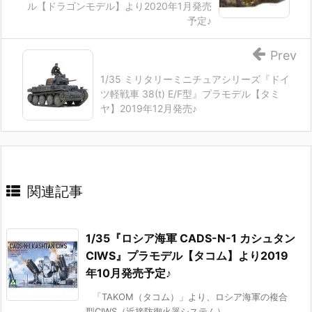
ル【ドラゴンモデル】より2020年1月発売
予定♪
Prev
1/35 ミリタリーミニチュアシリーズ『ドイ
ツ軽戦車 38(t) E/F型』プラモデル【タミ
ヤ】2019年12月発売♪
関連記事
1/35『ロシア海軍 CADS-N-1 カシュタン
CIWS』プラモデル【タコム】より2019
年10月発売予定♪
「TAKOM（タコム）」より、ロシア海軍の複合
型CIWS（近接防御火器システム） ...