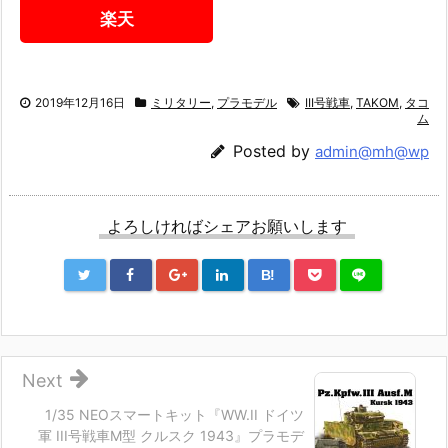
楽天
2019年12月16日
ミリタリー
,
プラモデル
III号戦車
,
TAKOM
,
タコ
ム
Posted by
admin@mh@wp
よろしければシェアお願いします
B!
Next
1/35 NEOスマートキット『WW.II ドイツ
軍 III号戦車M型 クルスク 1943』プラモデ