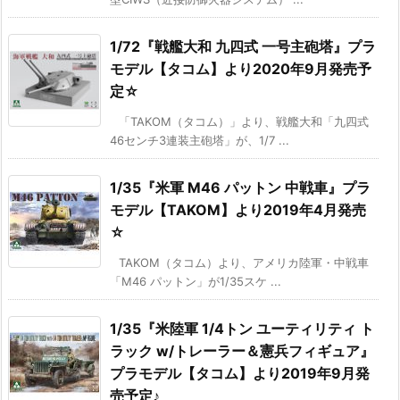
1/72『戦艦大和 九四式 一号主砲塔』プラ
モデル【タコム】より2020年9月発売予
定☆
「TAKOM（タコム）」より、戦艦大和「九四式
46センチ3連装主砲塔」が、1/7 ...
1/35『米軍 M46 パットン 中戦車』プラ
モデル【TAKOM】より2019年4月発売
☆
TAKOM（タコム）より、アメリカ陸軍・中戦車
「M46 パットン」が1/35スケ ...
1/35『米陸軍 1/4トン ユーティリティ ト
ラック w/トレーラー＆憲兵フィギュア』
プラモデル【タコム】より2019年9月発
売予定♪