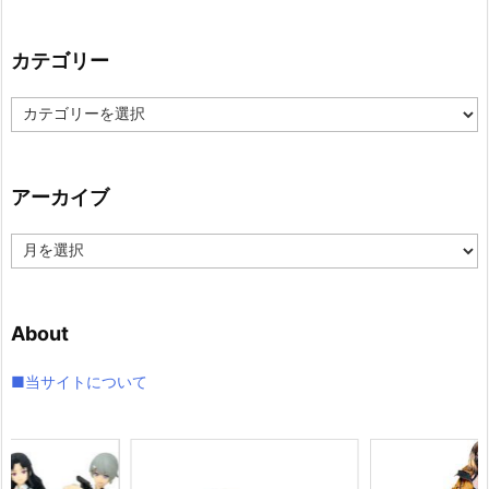
カテゴリー
カ
テ
ゴ
リ
アーカイブ
ー
ア
ー
カ
イ
About
ブ
■当サイトについて