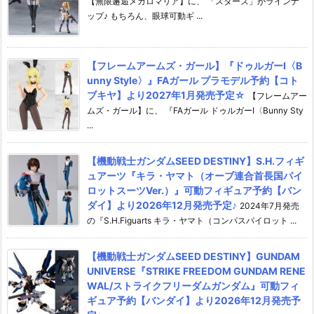
【無限邂逅メガロマリア】に、 「スターズ」がラインナ
ップ♪ もちろん、眼球可動ギ ...
【フレームアームズ・ガール】『ドゥルガーI〈B
unny Style〉』FAガール プラモデル予約【コト
ブキヤ】より2027年1月発売予定☆
【フレームアー
ムズ・ガール】に、 『FAガール ドゥルガーI〈Bunny Sty
...
【機動戦士ガンダムSEED DESTINY】S.H.フィギ
ュアーツ『キラ・ヤマト（オーブ連合首長国パイ
ロットスーツVer.）』可動フィギュア予約【バン
ダイ】より2026年12月発売予定♪
2024年7月発売
の『S.H.Figuarts キラ・ヤマト（コンパスパイロット ...
【機動戦士ガンダムSEED DESTINY】GUNDAM
UNIVERSE『STRIKE FREEDOM GUNDAM RENE
WAL/ストライクフリーダムガンダム』可動フィ
ギュア予約【バンダイ】より2026年12月発売予